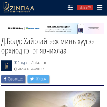
Mobile TV
НИЙТЛЭЛЧИД
ТВ8
Д.Болд: Хайртай ээж минь хүүгээ
ӨГЛӨӨНИЙ СОНИН
АУДИО ЗОХИОЛ
орхиод гэнэт явчихлаа
ЗИНДАА СЭТГҮҮЛ
Ж.Сондор
Zindaa.mn
|
2025 оны 04 сарын 17
Хуваалцах
Жиргэх