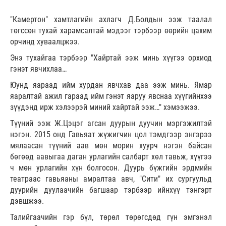
"Камертон" хамтлагийн ахлагч Д.Болдын ээж таалал
төгссөн тухай харамсалтай мэдээг тэрбээр өөрийн цахим
орчинд хуваалцжээ.
Энэ тухайгаа тэрбээр "Хайртай ээж минь хүүгээ орхиод
гэнэт явчихлаа…
Юунд яараад ийм хурдан явчхав даа ээж минь. Ямар
яаралтай ажил гараад ийм гэнэт яаруу явснаа хүүгийнхээ
зүүдэнд ирж хэлээрэй миний хайртай ээж…" хэмээжээ.
Түүний ээж Ж.Цэцэг агсан дуурын дуучин мэргэжилтэй
нэгэн. 2015 онд Гавьяат жүжигчин цол тэмдгээр энгэрээ
мялаасан түүний аав мөн морин хуурч нэгэн байсан
бөгөөд аавыгаа даган урлагийн салбарт хөл тавьж, хүүгээ
ч мөн урлагийн хүн болгосон. Дуурь бүжгийн эрдмийн
театраас гавьяаны амралтаа авч, "Сити" их сургуульд
дуурийн дуулаачийн багшаар тэрбээр ийнхүү тэнгэрт
дэвшжээ.
Талийгаачийн гэр бүл, төрөл төрөгсдөд гүн эмгэнэл