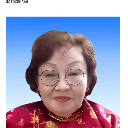
илэрхийлье.