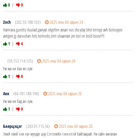
0
|
0
Zoch
(202.55.188.102)
2025 оны 04 сарын 24
Hamrara gunshij duulad,gaviyat zvtgelten avsan nus shv.ydaj bhd ternige avh boloogvie
avhgvie gj daruuhan helj bolnodo,timl uhaantan ym bol en bold boov??!!
1
|
4
(59.153.114.125)
2025 оны 04 сарын 20
Ум ма ни бал мэ хум
1
|
0
Анх
(66.181.180.190)
2025 оны 04 сарын 20
Ум ма ни бад мэ хум.
1
|
0
Баярцэцэг
(203.91.115.56)
2025 оны 04 сарын 20
Эвий эвий ээж хүн мундаг шүү Сэтгэлийн тэнхээтэй байгаарай. Ум сайн амгалан