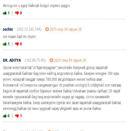
Ингээд нэг ь өдөр байхгүй болдог хорвоо шүүдээ
1
|
0
zochin
(202.72.245.194)
2025 оны 04 сарын 20
um maani bad mi chum!
1
|
0
DR. ADITYA
(102.89.75.95)
2025 оны 04 сарын 20
Эрхэм ноён/хатагтай,\n”Адитяпрадхан” эмнэлгийн бөөрний донор яаралтай
шаардлагатай байгааг бид олон нийтэд мэдээлмээр байна. Бөөрөө өгөхдөө 100 хувь
үнэнч, нухацтай ханддаг хүмүүс 780,000 ам.долларын нөхөн төлбөр авах
боломжтой.\nСонирхсон хандивлагчдыг dr.pradhan.urologist.lt.col@gmail.com хаягаар
бидэнтэй яаралтай холбоо барихыг зөвлөж байна.\nАнагаах ухааны салбарт 28 гаруй
жилийн туршлагатай бид танд мэргэжлийн өндөр ур чадвар, сэтгэл ханамжийг
баталгаажуулж байна. Бөөр шилжүүлэн суулгах мэс засал яаралтай шаардлагатай байгаа
өвчтөнүүд байгаа тул таны шуурхай хариу үйлдлийг маш их үнэлж байна
0
|
1