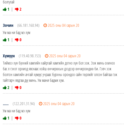
болтугай
1
|
2
Зочин
(66.181.160.94)
2025 оны 04 сарын 20
Ум ма ни бад мэ хум
1
|
0
Хүмүүн
(119.40.98.153)
2025 оны 04 сарын 20
Тиймээ хүн бүхний хамгийн хайртай хамгийн дотно хүн бол ээж. Ээж минь охиноо
бас л гэнэт орхиод явснаас хойш өнчирөхын дээдээр өнчирсөндөө би. Гэвч ээж
болгон хамгийн ачтай хүмүүс учраас бурхны орондоо сайн төрлийг олсон байгаа гэж
тайтгарч явдгаа дүү минь. Ум мани бадми хум.
2
|
0
.....
(122.201.31.94)
2025 оны 04 сарын 20
Ум ма ни бад мэ хум
1
|
0