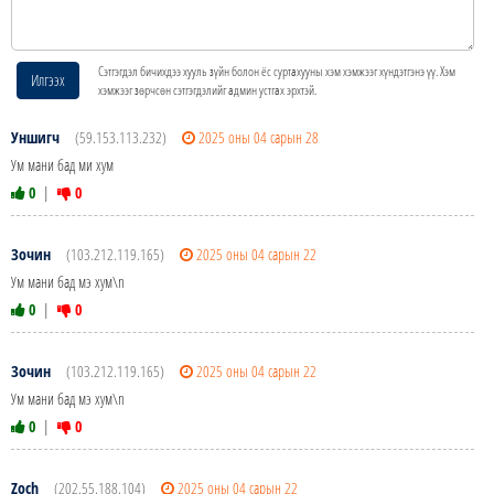
Сэтгэгдэл бичихдээ хууль зүйн болон ёс суртахууны хэм хэмжээг хүндэтгэнэ үү. Хэм
Илгээх
хэмжээг зөрчсөн сэтгэгдэлийг админ устгах эрхтэй.
Уншигч
(59.153.113.232)
2025 оны 04 сарын 28
Ум мани бад ми хум
0
|
0
Зочин
(103.212.119.165)
2025 оны 04 сарын 22
Ум мани бад мэ хум\n
0
|
0
Зочин
(103.212.119.165)
2025 оны 04 сарын 22
Ум мани бад мэ хум\n
0
|
0
Zoch
(202.55.188.104)
2025 оны 04 сарын 22