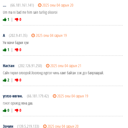
...
(66.181.161.141)
2025 оны 04 сарын 20
Um ma ni bad me him sain turliig olooroi
1
|
0
А
(202.9.41.35)
2025 оны 04 сарын 19
Ум мани бадми хум
1
|
0
Настан
(202.126.91.250)
2025 оны 04 сарын 21
Сайн төрөл олоорой.Хоолонд хүртэл чинь хамт байсан ээж дээ баярлаарай.
2
|
0
үглээ өвгөн.
(66.181.179.42)
2025 оны 04 сарын 19
гэнэт орхиод явна даа.
0
|
0
Зочин
(139.5.219.133)
2025 оны 04 сарын 20