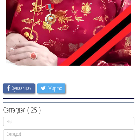
Хуваалцах
Жиргэх
Сэтгэгдэл (
25
)