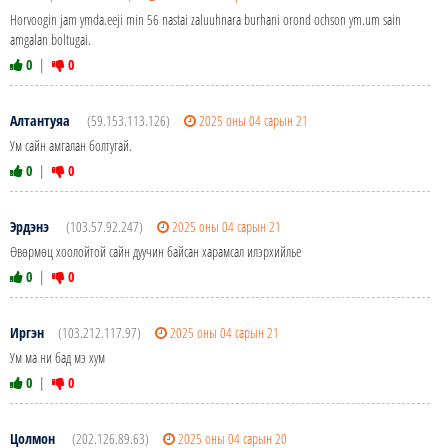
Horvoogin jam ymda.eeji min 56 nastai zaluuhnara burhani orond ochson ym.um sain
amgalan boltugai.
0
|
0
Алтантуяа
(59.153.113.126)
2025 оны 04 сарын 21
Ум сайн амгалан болтугай.
0
|
0
Эрдэнэ
(103.57.92.247)
2025 оны 04 сарын 21
Өвөрмөц хоолойтой сайн дуучин байсан харамсал илэрхийлье
0
|
0
Иргэн
(103.212.117.97)
2025 оны 04 сарын 21
Ум ма ни бад мэ хум
0
|
0
Цолмон
(202.126.89.63)
2025 оны 04 сарын 20