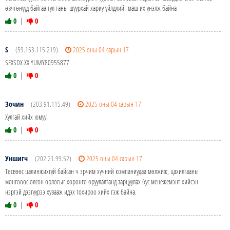
өвчтөнүүд байгаа тул таны шуурхай хариу үйлдлийг маш их үнэлж байна
0
|
0
S
(59.153.115.219)
2025 оны 04 сарын 17
SEXSDX XX YUMY80955877
0
|
0
Зочин
(203.91.115.49)
2025 оны 04 сарын 17
Хулгай хийх юмуу!
0
|
0
Уншигч
(202.21.99.52)
2025 оны 04 сарын 17
Төсвөөс цалинжихгүй байсан ч эрчим хүчний компаниудаа мөлжиж, цахилгааны
мөнгөөөс олсон орлогыг хөрөнгө оруулалтанд зарцуулах бус менежемэнт хийсэн
нэртэй дээгүүрээ хувааж идэх тохироо хийх гэж байна.
0
|
0