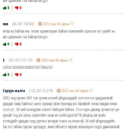
авч цалинжих гэж байгаа биз дээ
0
|
0
мм
(66.181.168.82)
2025 оны 04 сарын 17
ялгаа юу байгаа юм. төсөвт хуримтлуулах байсан компанийн орлогын нэг хувийг нь
авч цалинжих гэж байгаа биз дээ
0
|
0
S
(59.153.115.119)
2025 оны 04 сарын 17
SEXSDI BOOWN XXI80955877ÀNUSDI
0
|
0
Сэрүүн жалга
(122.201.23.219)
2025 оны 04 сарын 17
2002 онд хуучин ЭХУГ гэж эрчим хүчний үйлдвэрүүдийг нэгтэсэн нэг удирдлагатай
удирдах газар байсныг шинэ хуулиар татан буулгаад үнэ тарифийг хянах/зардал хянах
гэсэн үг/, ЭХ-ний зохицуулах хороог байгуулж байсан. Гэтэл одоо дахиад эрчим хүч уул
уурхай гээд улс орны стратегийн чухал ач холбогдолтой ТӨ үйлдвэр аж ахуйн
нэгжүүдийг удирдах хүнд суртлын аппарат нэмэх нь зохисгүй. ЭХ-ний үйлдвэрүүдийн
бас нэг тайлан гаргаж хүргүүлдэг, ажил үйлчигээ явуулах зөвшөөрөл хүсдэг дамжлагатай