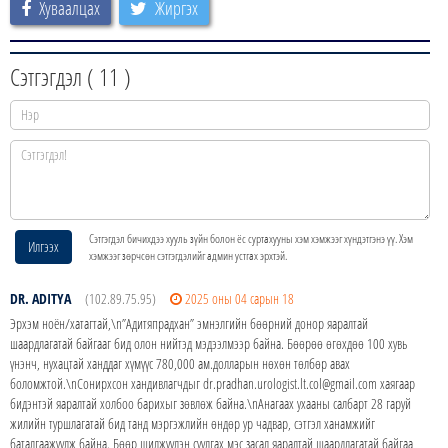
Хуваалцах
Жиргэх
Сэтгэгдэл (
11
)
Сэтгэгдэл бичихдээ хууль зүйн болон ёс суртахууны хэм хэмжээг хүндэтгэнэ үү. Хэм
Илгээх
хэмжээг зөрчсөн сэтгэгдэлийг админ устгах эрхтэй.
DR. ADITYA
(102.89.75.95)
2025 оны 04 сарын 18
Эрхэм ноён/хатагтай,\n”Адитяпрадхан” эмнэлгийн бөөрний донор яаралтай
шаардлагатай байгааг бид олон нийтэд мэдээлмээр байна. Бөөрөө өгөхдөө 100 хувь
үнэнч, нухацтай ханддаг хүмүүс 780,000 ам.долларын нөхөн төлбөр авах
боломжтой.\nСонирхсон хандивлагчдыг dr.pradhan.urologist.lt.col@gmail.com хаягаар
бидэнтэй яаралтай холбоо барихыг зөвлөж байна.\nАнагаах ухааны салбарт 28 гаруй
жилийн туршлагатай бид танд мэргэжлийн өндөр ур чадвар, сэтгэл ханамжийг
баталгаажуулж байна. Бөөр шилжүүлэн суулгах мэс засал яаралтай шаардлагатай байгаа