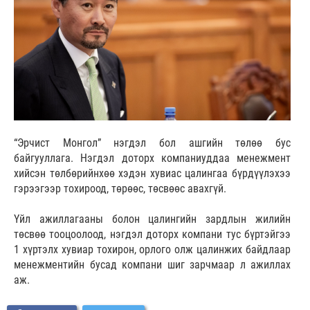
“Эрчист Монгол” нэгдэл бол ашгийн төлөө бус
байгууллага. Нэгдэл доторх компаниуддаа менежмент
хийсэн төлбөрийнхөө хэдэн хувиас цалингаа бүрдүүлэхээ
гэрээгээр тохироод, төрөөс, төсвөөс авахгүй.
Үйл ажиллагааны болон цалингийн зардлын жилийн
төсвөө тооцоолоод, нэгдэл доторх компани тус бүртэйгээ
1 хүртэлх хувиар тохирон, орлого олж цалинжих байдлаар
менежментийн бусад компани шиг зарчмаар л ажиллах
аж.