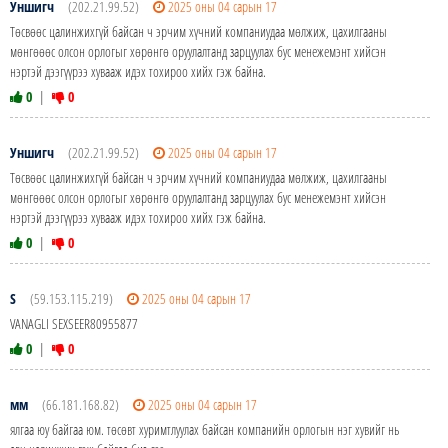
Уншигч
(202.21.99.52)
2025 оны 04 сарын 17
Төсвөөс цалинжихгүй байсан ч эрчим хүчний компаниудаа мөлжиж, цахилгааны
мөнгөөөс олсон орлогыг хөрөнгө оруулалтанд зарцуулах бус менежемэнт хийсэн
нэртэй дээгүүрээ хувааж идэх тохироо хийх гэж байна.
0
|
0
Уншигч
(202.21.99.52)
2025 оны 04 сарын 17
Төсвөөс цалинжихгүй байсан ч эрчим хүчний компаниудаа мөлжиж, цахилгааны
мөнгөөөс олсон орлогыг хөрөнгө оруулалтанд зарцуулах бус менежемэнт хийсэн
нэртэй дээгүүрээ хувааж идэх тохироо хийх гэж байна.
0
|
0
S
(59.153.115.219)
2025 оны 04 сарын 17
VANAGLI SEXSEER80955877
0
|
0
мм
(66.181.168.82)
2025 оны 04 сарын 17
ялгаа юу байгаа юм. төсөвт хуримтлуулах байсан компанийн орлогын нэг хувийг нь