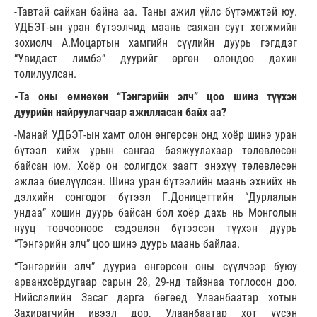
-Тавтай сайхан байна аа. Таны ажил үйлс бүтэмжтэй юу.
УДБЭТ-ын уран бүтээлчид маань саяхан суут хөгжмийн
зохиолч А.Моцартын хамгийн сүүлийн дуурь гэгддэг
“Увидаст лимбэ” дуурийг өргөн олондоо дахин
толилуулсан.
-Та оны өмнөхөн “Тэнгэрийн элч” цоо шинэ түүхэн
дуурийн найруулагчаар ажилласан байх аа?
-Манай УДБЭТ-ын хамт олон өнгөрсөн онд хоёр шинэ уран
бүтээл хийж урын сангаа баяжуулахаар төлөвлөсөн
байсан юм. Хоёр он солигдох заагт энэхүү төлөвлөсөн
ажлаа биелүүлсэн. Шинэ уран бүтээлийн маань эхнийх нь
дэлхийн сонгодог бүтээл Г.Доницеттийн “Дурлалын
ундаа” хошин дуурь байсан бол хоёр дахь нь Монголын
нууц товчооноос сэдэвлэн бүтээсэн түүхэн дуурь
“Тэнгэрийн элч” цоо шинэ дуурь маань байлаа.
“Тэнгэрийн элч” дууриа өнгөрсөн оны сүүлчээр буюу
арванхоёрдугаар сарын 28, 29-нд тайзнаа тоглосон доо.
Нийслэлийн Засаг дарга бөгөөд Улаанбаатар хотын
Захирагчийн ивээл дор, Улаанбаатар хот үүсэн