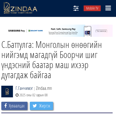
Mobile TV
НИЙТЛЭЛЧИД
ТВ8
С.Баттулга: Монголын өнөөгийн
ӨГЛӨӨНИЙ СОНИН
АУДИО ЗОХИОЛ
нийгэмд магадгүй Боорчи шиг
ЗИНДАА СЭТГҮҮЛ
үндэсний баатар маш ихээр
дутагдаж байгаа
Г.Ганчимэг
Zindaa.mn
|
2025 оны 02 сарын 08
Хуваалцах
Жиргэх