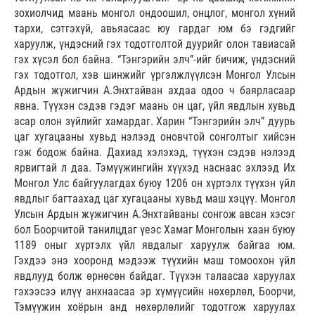
зохиолчид маань монгол ондоошил, онцлог, монгол хүний
тархи, сэтгэхүй, авьяасаас юу гардаг юм бэ гэдгийг
харуулж, үндэсний гэх тодотголтой дуурийг олон тавиасай
гэх хүсэл бол байна. “Тэнгэрийн элч”-ийг бичиж, үндэсний
гэх тодотгол, хэв шинжийг үргэлжлүүлсэн Монгол Улсын
Ардын жүжигчин А.Энхтайван ахдаа одоо ч баярласаар
явна. Түүхэн сэдэв гэдэг маань он цаг, үйл явдлын хувьд
асар олон зүйлийг хамардаг. Харин “Тэнгэрийн элч” дуурь
цаг хугацааны хувьд нэлээд оновчтой сонголтыг хийсэн
гэж бодож байна. Дахиад хэлэхэд, түүхэн сэдэв нэлээд
ярвигтай л даа. Тэмүүжингийн хүүхэд наснаас эхлээд Их
Монгол Улс байгуулагдах буюу 1206 он хүртэлх түүхэн үйл
явдлыг багтаахад цаг хугацааны хувьд маш хэцүү. Монгол
Улсын Ардын жүжигчин А.Энхтайваны сонгож авсан хэсэг
бол Боорчитой танилцдаг үеэс Хамаг Монголын хаан буюу
1189 оныг хүртэлх үйл явдалыг харуулж байгаа юм.
Гэхдээ энэ хооронд мэдээж түүхийн маш томоохон үйл
явдлууд болж өрнөсөн байдаг. Түүхэн талаасаа харуулах
гэхээсээ илүү анхнаасаа эр хүмүүсийн нөхөрлөл, Боорчи,
Тэмүүжин хоёрын анд нөхөрлөлийг тодотгож харуулах