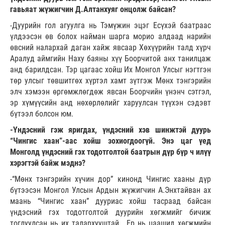
гавьяат жүжигчин Д.Алтанхуяг онцолж байсан?
-Дуурийн гол агуулга нь Тэмүжин эцэг Есүхэй баатраас
үлдээсэн өв болох найман шарга морио алдаад нарийн
өвсний налархай даган хайж явсаар Хөхүүрийн талд хүрч
Аралуд аймгийн Наху баяны хүү Боорчитой анх танилцаж
анд барилдсан. Тэр цагаас хойш Их Монгол Улсыг нэгтгэн
төр улсыг төвшитгөх хүртэл хамт зүтгэж Мөнх тэнгэрийн
элч хэмээн өргөмжлөгдөж явсан Боорчийн үнэнч сэтгэл,
эр хүмүүсийн анд нөхөрлөлийг харуулсан түүхэн сэдэвт
бүтээл болсон юм.
-Үндэсний гэж яригдах, үндэсний хэв шинжтэй дуурь
“Чингис хаан”-аас хойш зохиогдоогүй. Энэ цаг үед
Монголд үндэсний гэх тодотголтой баатрын дүр бүр ч илүү
хэрэгтэй байж мэднэ?
-“Мөнх тэнгэрийн хүчин дор” кинонд Чингис хааны дүр
бүтээсэн Монгол Улсын Ардын жүжигчин А.Энхтайван ах
маань “Чингис хаан” дууриас хойш тасраад байсан
үндэсний гэх тодотголтой дуурийн хөгжмийг бичиж
тоглуулсан нь их талархууштай. Ер нь цаашид хөгжмийн