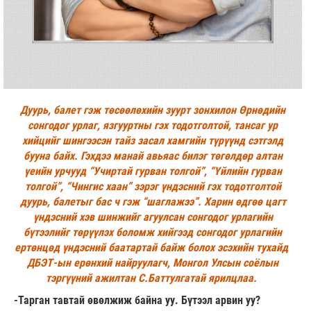
Дуурь, балет гэж төсөөлөхийн зуурт зонхилон Өрнөдийн
сонгодог урлаг, язгууртны гэх тодотголтой, тансаг ур
хийцийг шингээсэн тайз засал хамгийн түрүүнд сэтгэлд
бууна байх. Гэхдээ манай авьяас билэг төгөлдөр алтан
үеийн урчууд “Учиртай гурван толгой”, “Үйлийн гурван
толгой”, “Чингис хаан” зэрэг үндэсний гэх тодотголтой
дуурь, балетыг бас ч гэж “шаглажээ”. Харин өдгөө цагт
үндэсний хэв шинжийг агуулсан сонгодог урлагийн
бүтээлийг төрүүлэх боломж хийгээд сонгодог урлагийн
ертөнцөд үндэсний баатартай байж болох эсэхийн тухайд
ДБЭТ-ын ерөнхий найруулагч, Монгол Улсын соёлын
тэргүүний ажилтан С.Баттулгатай ярилцлаа.
-Тарган тавтай өвөлжиж байна уу. Бүтээл арвин уу?