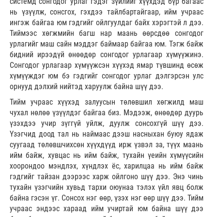
системд сонгодог урлаг гэдэг зүйлийг хүүхдэд бүр багаас
нь үзүүлж, сонсгох, гэхдээ тайлбартайгаар, ийм учраас
ингэж байгаа юм гэдгийг ойлгуулдаг байх хэрэгтэй л дээ.
Тиймээс хөгжмийн багш нар маань өөрсдөө сонгодог
урлагийг маш сайн мэддэг баймаар байгаа юм. Тэгж байж
бидний ирээдүй өнөөдөр сонгодог урлагаар хүмүүжинэ.
Сонгодог урлагаар хүмүүжсэн хүүхэд ямар түвшинд өсөж
хүмүүждэг юм бэ гэдгийг сонгодог урлаг дэлгэрсэн улс
орнууд дэлхий нийтэд харуулж байна шүү дээ.
Тийм учраас хүүхэд залуусын төлөвшил хөгжилд маш
чухал нөлөө үзүүлдэг байгаа биз. Мэдээж, өнөөдөр дуурь
үзэхдээ учир зүггүй уйлж, дуулж сонсохгүй шүү дээ.
Үзэгчид доод тал нь наймаас дээш насныхан буюу ядаж
суугаад төлөвшчихсөн хүүхдүүд ирж үзвэл за, түүх маань
ийм байж, хувцас нь ийм байж, тухайн үеийн хүмүүсийн
хоорондоо мэндлэх, хүндлэх ёс, харилцаа нь ийм байж
гэдгийг тайзан дээрээс харж ойлгоно шүү дээ. Энэ чинь
тухайн үзэгчийн хувьд тархи оюунаа тэлэх үйл явц болж
байна гэсэн үг. Сонсох нэг өөр, үзэх нэг өөр шүү дээ. Тийм
учраас эндээс хараад ийм учиртай юм байна шүү дээ