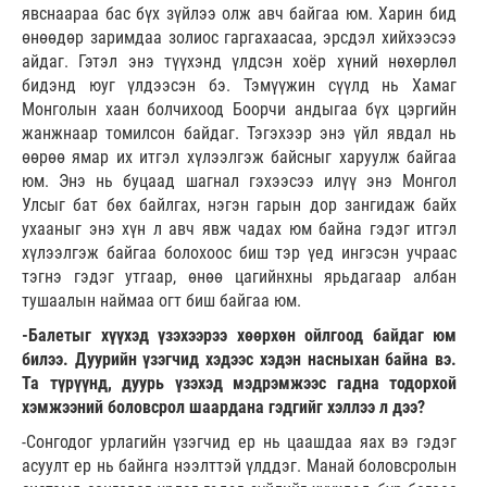
явснаараа бас бүх зүйлээ олж авч байгаа юм. Харин бид
өнөөдөр заримдаа золиос гаргахаасаа, эрсдэл хийхээсээ
айдаг. Гэтэл энэ түүхэнд үлдсэн хоёр хүний нөхөрлөл
бидэнд юуг үлдээсэн бэ. Тэмүүжин сүүлд нь Хамаг
Монголын хаан болчихоод Боорчи андыгаа бүх цэргийн
жанжнаар томилсон байдаг. Тэгэхээр энэ үйл явдал нь
өөрөө ямар их итгэл хүлээлгэж байсныг харуулж байгаа
юм. Энэ нь буцаад шагнал гэхээсээ илүү энэ Монгол
Улсыг бат бөх байлгах, нэгэн гарын дор зангидаж байх
ухааныг энэ хүн л авч явж чадах юм байна гэдэг итгэл
хүлээлгэж байгаа болохоос биш тэр үед ингэсэн учраас
тэгнэ гэдэг утгаар, өнөө цагийнхны ярьдагаар албан
тушаалын наймаа огт биш байгаа юм.
-Балетыг хүүхэд үзэхээрээ хөөрхөн ойлгоод байдаг юм
билээ. Дуурийн үзэгчид хэдээс хэдэн насныхан байна вэ.
Та түрүүнд, дуурь үзэхэд мэдрэмжээс гадна тодорхой
хэмжээний боловсрол шаардана гэдгийг хэллээ л дээ?
-Сонгодог урлагийн үзэгчид ер нь цаашдаа яах вэ гэдэг
асуулт ер нь байнга нээлттэй үлддэг. Манай боловсролын