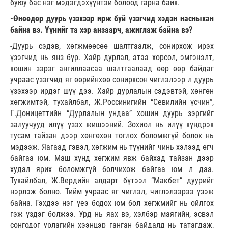
буюу бас нэг мэдэгдэхүүнтэй болоод гарна байх.
-Өнөөдөр дуурь үзэхээр ирж буй үзэгчид хэдэн насныхан
байна вэ. Үүнийг та хэр анзаарч, ажиглаж байна вэ?
-Дуурь сэдэв, хөгжмөөсөө шалтгаалж, сонирхож ирэх
үзэгчид нь янз бүр. Хайр дурлал, атаа хорсол, эмгэнэлт,
хошин зэрэг ангиллаасаа шалтгаалаад өөр өөр байдаг
учраас үзэгчид яг өөрийнхөө сонирхсон чиглэлээр л дуурь
үзэхээр ирдэг шүү дээ. Хайр дурлалын сэдэвтэй, хөнгөн
хөгжимтэй, тухайлбал, Ж.Россинигийн “Севилийн үсчин”,
Г.Доницеттийн “Дурлалын ундаа” хошин дуурь зэргийг
залуучууд илүү үзэх жишээний. Зохиол нь илүү хүндрэх
тусам тайзан дээр хөнгөхөн тоглох боломжгүй болох нь
мэдээж. Яагаад гэвэл, хөгжим нь түүнийг чинь хэлээд өгч
байгаа юм. Маш хүнд хөгжим явж байхад тайзан дээр
худал ярих боломжгүй болчихож байгаа юм л даа.
Тухайлбал, Ж.Вердийн алдарт бүтээл “Макбет” дуурийг
нэрлэж болно. Тийм учраас яг чиглэл, чиглэлээрээ үзэж
байна. Гэхдээ нэг үеэ бодох юм бол хөгжмийг нь ойлгох
гэж үздэг болжээ. Урд нь яах вэ, хэлбэр маягийн, эсвэл
сонгодог урлагийн хээнцэр ганган байдалд нь татагдаж,