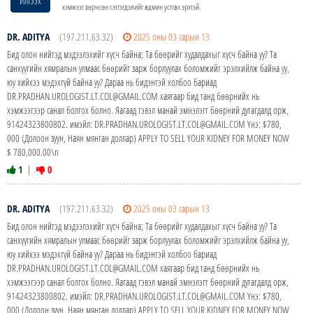
Илгээх
хэмжээг зөрчсөн сэтгэгдэлийг админ устгах эрхтэй.
DR. ADITYA
(197.211.63.32)
2025 оны 03 сарын 13
Бид олон нийтэд мэдээлэхийг хүсч байна; Та бөөрийг худалдахыг хүсч байна уу? Та
санхүүгийн хямралын улмаас бөөрийг зарж борлуулах боломжийг эрэлхийлж байна уу,
юу хийхээ мэдэхгүй байна уу? Дараа нь бидэнтэй холбоо бариад
DR.PRADHAN.UROLOGIST.LT.COL@GMAIL.COM хаягаар бид танд бөөрнийх нь
хэмжээгээр санал болгох болно. Яагаад гэвэл манай эмнэлэгт бөөрний дутагдалд орж,
91424323800802. имэйл: DR.PRADHAN.UROLOGIST.LT.COL@GMAIL.COM Yнэ: $780,
000 (Долоон зуун, Наян мянган доллар) APPLY TO SELL YOUR KIDNEY FOR MONEY NOW
$ 780,000.00\n
1
|
0
DR. ADITYA
(197.211.63.32)
2025 оны 03 сарын 13
Бид олон нийтэд мэдээлэхийг хүсч байна; Та бөөрийг худалдахыг хүсч байна уу? Та
санхүүгийн хямралын улмаас бөөрийг зарж борлуулах боломжийг эрэлхийлж байна уу,
юу хийхээ мэдэхгүй байна уу? Дараа нь бидэнтэй холбоо бариад
DR.PRADHAN.UROLOGIST.LT.COL@GMAIL.COM хаягаар бид танд бөөрнийх нь
хэмжээгээр санал болгох болно. Яагаад гэвэл манай эмнэлэгт бөөрний дутагдалд орж,
91424323800802. имэйл: DR.PRADHAN.UROLOGIST.LT.COL@GMAIL.COM Yнэ: $780,
000 (Долоон зуун, Наян мянган доллар) APPLY TO SELL YOUR KIDNEY FOR MONEY NOW