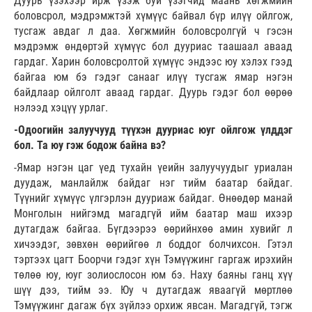
Дуурь үзэхээр ирж үзэж буй үзэгчид маань хөгжмийн
боловсрол, мэдрэмжтэй хүмүүс байвал бүр илүү ойлгож,
тусгаж авдаг л даа. Хөгжмийн боловсролгүй ч гэсэн
мэдрэмж өндөртэй хүмүүс бол дууриас таашаал аваад
гардаг. Харин боловсролтой хүмүүс эндээс юу хэлэх гээд
байгаа юм бэ гэдэг санааг илүү тусгаж ямар нэгэн
байдлаар ойлголт аваад гардаг. Дуурь гэдэг бол өөрөө
нэлээд хэцүү урлаг.
-Одоогийн залуучууд түүхэн дууриас юуг ойлгож үлддэг
бол. Та юу гэж бодож байна вэ?
-Ямар нэгэн цаг үед тухайн үеийн залуучуудыг уриалан
дуудаж, манлайлж байдаг нэг тийм баатар байдаг.
Түүнийг хүмүүс үлгэрлэн дууриаж байдаг. Өнөөдөр манай
Монголын нийгэмд магадгүй ийм баатар маш ихээр
дутагдаж байгаа. Бүгдээрээ өөрийнхөө амин хувийг л
хичээдэг, зөвхөн өөрийгөө л боддог болчихсон. Гэтэл
тэртээх цагт Боорчи гэдэг хүн Тэмүүжинг гаргаж ирэхийн
төлөө юу, юуг золиослосон юм бэ. Наху баяны ганц хүү
шүү дээ, тийм ээ. Юу ч дутагдаж яваагүй мөртлөө
Тэмүүжинг дагаж бүх зүйлээ орхиж явсан. Магадгүй, тэгж