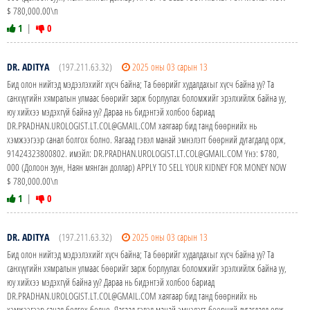
$ 780,000.00\n
1
|
0
DR. ADITYA
(197.211.63.32)
2025 оны 03 сарын 13
Бид олон нийтэд мэдээлэхийг хүсч байна; Та бөөрийг худалдахыг хүсч байна уу? Та
санхүүгийн хямралын улмаас бөөрийг зарж борлуулах боломжийг эрэлхийлж байна уу,
юу хийхээ мэдэхгүй байна уу? Дараа нь бидэнтэй холбоо бариад
DR.PRADHAN.UROLOGIST.LT.COL@GMAIL.COM хаягаар бид танд бөөрнийх нь
хэмжээгээр санал болгох болно. Яагаад гэвэл манай эмнэлэгт бөөрний дутагдалд орж,
91424323800802. имэйл: DR.PRADHAN.UROLOGIST.LT.COL@GMAIL.COM Yнэ: $780,
000 (Долоон зуун, Наян мянган доллар) APPLY TO SELL YOUR KIDNEY FOR MONEY NOW
$ 780,000.00\n
1
|
0
DR. ADITYA
(197.211.63.32)
2025 оны 03 сарын 13
Бид олон нийтэд мэдээлэхийг хүсч байна; Та бөөрийг худалдахыг хүсч байна уу? Та
санхүүгийн хямралын улмаас бөөрийг зарж борлуулах боломжийг эрэлхийлж байна уу,
юу хийхээ мэдэхгүй байна уу? Дараа нь бидэнтэй холбоо бариад
DR.PRADHAN.UROLOGIST.LT.COL@GMAIL.COM хаягаар бид танд бөөрнийх нь
хэмжээгээр санал болгох болно. Яагаад гэвэл манай эмнэлэгт бөөрний дутагдалд орж,