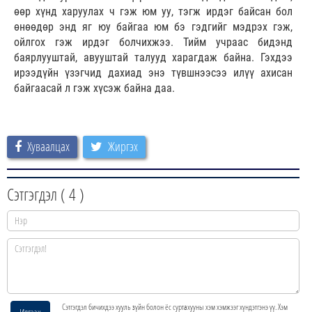
өөр хүнд харуулах ч гэж юм уу, тэгж ирдэг байсан бол
өнөөдөр энд яг юу байгаа юм бэ гэдгийг мэдрэх гэж,
ойлгох гэж ирдэг болчихжээ. Тийм учраас бидэнд
баярлууштай, авууштай талууд харагдаж байна. Гэхдээ
ирээдүйн үзэгчид дахиад энэ түвшнээсээ илүү ахисан
байгаасай л гэж хүсэж байна даа.
Хуваалцах
Жиргэх
Сэтгэгдэл (
4
)
Сэтгэгдэл бичихдээ хууль зүйн болон ёс суртахууны хэм хэмжээг хүндэтгэнэ үү. Хэм