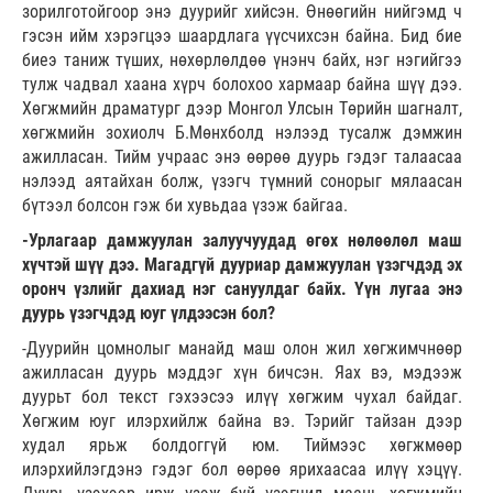
зорилготойгоор энэ дуурийг хийсэн. Өнөөгийн нийгэмд ч
гэсэн ийм хэрэгцээ шаардлага үүсчихсэн байна. Бид бие
биеэ таниж түших, нөхөрлөлдөө үнэнч байх, нэг нэгийгээ
тулж чадвал хаана хүрч болохоо хармаар байна шүү дээ.
Хөгжмийн драматург дээр Монгол Улсын Төрийн шагналт,
хөгжмийн зохиолч Б.Мөнхболд нэлээд тусалж дэмжин
ажилласан. Тийм учраас энэ өөрөө дуурь гэдэг талаасаа
нэлээд аятайхан болж, үзэгч түмний сонорыг мялаасан
бүтээл болсон гэж би хувьдаа үзэж байгаа.
-Урлагаар дамжуулан залуучуудад өгөх нөлөөлөл маш
хүчтэй шүү дээ. Магадгүй дууриар дамжуулан үзэгчдэд эх
оронч үзлийг дахиад нэг сануулдаг байх. Үүн лугаа энэ
дуурь үзэгчдэд юуг үлдээсэн бол?
-Дуурийн цомнолыг манайд маш олон жил хөгжимчнөөр
ажилласан дуурь мэддэг хүн бичсэн. Яах вэ, мэдээж
дуурьт бол текст гэхээсээ илүү хөгжим чухал байдаг.
Хөгжим юуг илэрхийлж байна вэ. Тэрийг тайзан дээр
худал ярьж болдоггүй юм. Тиймээс хөгжмөөр
илэрхийлэгдэнэ гэдэг бол өөрөө ярихаасаа илүү хэцүү.