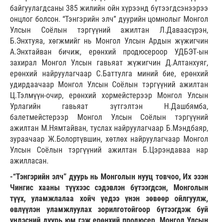
байгуулагдсаны 385 жилийн ойн хүрээнд бүтээгдсэнээрээ
онцлог болсон. “Тэнгэрийн элч” дуурийн цомнолыг Монгол
Улсын Соёлын тэргүүний ажилтан Л.Даваасүрэн,
Б.Энхтуяа, хөгжмийг нь Монгол Улсын Ардын жүжигчин
А.Энхтайван бичиж, ерөнхий продюсероор УДБЭТ-ын
захирал Монгол Улсын гавьяат жүжигчин Д.Алтанхуяг,
ерөнхий найруулагчаар С.Баттулга миний бие, ерөнхий
удирдаачаар Монгол Улсын Соёлын тэргүүний ажилтан
Ц.Тэлмүүн-очир, ерөнхий хормейстерээр Монгол Улсын
Урлагийн гавьяат зүтгэлтэн Н.Дашбямба,
балетмейстерээр Монгол Улсын Соёлын тэргүүний
ажилтан М.Нямтайван, туслах найруулагчаар Б.Мэндбаяр,
зураачаар Ж.Болортүвшин, хөтлөх найруулагчаар Монгол
Улсын Соёлын тэргүүний ажилтан Б.Цэрэндаваа нар
ажилласан.
-“Тэнгэрийн элч” дуурь нь Монголын нууц товчоо, Их эзэн
Чингис хааны түүхээс сэдэвлэн бүтээгдсэн, Монголын
түүх, уламжлалаа хойч үедээ үнэн зөвөөр ойлгуулж,
өвлүүлэн уламжлуулах зорилготойгоор бүтээгдэж буй
үндэсний дуурь юм гэж ерөнхий продюсер, Монгол Улсын