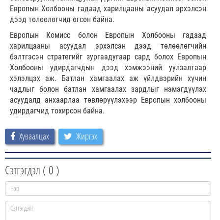
Европын Холбооны гадаад харилцааны асуудал эрхэлсэн
дээд төлөөлөгчид өгсөн байна.
Европын Комисс болон Европын Холбооны гадаад
харилцааны асуудал эрхэлсэн дээд төлөөлөгчийн
бэлтгэсэн стратегийг зургаадугаар сард болох Европын
Холбооны удирдагчдын дээд хэмжээний уулзалтаар
хэлэлцэх аж. Батлан хамгаалах аж үйлдвэрийн хүчин
чадлыг болон батлан хамгаалах зардлыг нэмэгдүүлэх
асуудалд анхаарлаа төвлөрүүлэхээр Европын холбооны
удирдагчид тохирсон байна.
Хуваалцах
Жиргэх
Сэтгэгдэл (
0
)