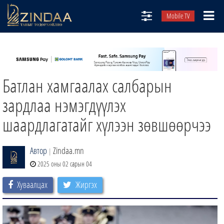
Mobile TV
НИЙТЛЭЛЧИД
ТВ8
Батлан хамгаалах салбарын
ӨГЛӨӨНИЙ СОНИН
АУДИО ЗОХИОЛ
зардлаа нэмэгдүүлэх
ЗИНДАА СЭТГҮҮЛ
шаардлагатайг хүлээн зөвшөөрчээ
Автор
Zindaa.mn
|
2025 оны 02 сарын 04
Хуваалцах
Жиргэх