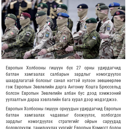
Европын Холбооны гишүүн бүх 27 орны удирдагчид
батлан хамгаалах салбарын зардлыг нэмэгдүүлэх
шаардлагатай болохыг санал нэгтэй хүлээн зөвшөөрлөө
гэж Европын Зөвлөлийн дарга Антониу Кошта Брюссельд
болсон Европын Зөвлөлийн албан бус дээд хэмжээний
уулзалтын дараа хэвлэлийн бага хурал дээр мэдэгджээ.
Европын Холбооны гишүүн орнуудын удирдагчид Европын
батлан хамгаалах чадавхыг бэхжүүлэх, холбогдох
зардлыг нэмэгдүүлэх стратегийг ойрын саруудад
боловсруулж, танилцуулах үүргийг Европын Комисст болон