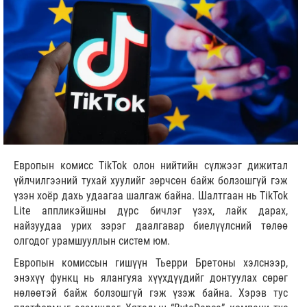
Европын комисс TikTok олон нийтийн сүлжээг дижитал
үйлчилгээний тухай хуулийг зөрчсөн байж болзошгүй гэж
үзэн хоёр дахь удаагаа шалгаж байна. Шалтгаан нь TikTok
Lite аппликэйшны дүрс бичлэг үзэх, лайк дарах,
найзуудаа урих зэрэг даалгавар биелүүлсний төлөө
олгодог урамшууллын систем юм.
Европын комиссын гишүүн Тьерри Бретоны хэлснээр,
энэхүү функц нь ялангуяа хүүхдүүдийг донтуулах сөрөг
нөлөөтэй байж болзошгүй гэж үзэж байна. Хэрэв тус