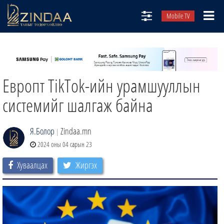
Mobile TV
НИЙТЛЭЛЧИД
ТВ8
Европт TikTok-ийн урамшууллын
ӨГЛӨӨНИЙ СОНИН
АУДИО ЗОХИОЛ
системийг шалгаж байна
ЗИНДАА СЭТГҮҮЛ
Я.Болор
Zindaa.mn
|
2024 оны 04 сарын 23
Хуваалцах
Жиргэх