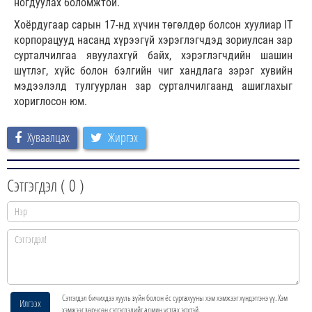
ногдуулах боломжтой.
Хоёрдугаар сарын 17-нд хүчин төгөлдөр болсон хуулиар IT
корпорацууд насанд хүрээгүй хэрэглэгчдэд зориулсан зар
сурталчилгаа явуулахгүй байх, хэрэглэгчдийн шашин
шүтлэг, хүйс болон бэлгийн чиг хандлага зэрэг хувийн
мэдээлэлд тулгуурлан зар сурталчилгаанд ашиглахыг
хориглосон юм.
Хуваалцах
Жиргэх
Сэтгэгдэл (
0
)
Сэтгэгдэл бичихдээ хууль зүйн болон ёс суртахууны хэм хэмжээг хүндэтгэнэ үү. Хэм
Илгээх
хэмжээг зөрчсөн сэтгэгдэлийг админ устгах эрхтэй.