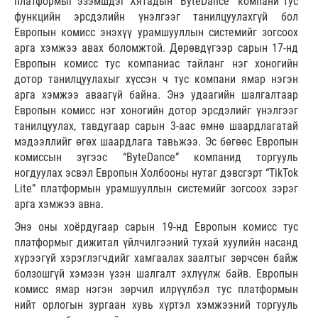
платформыг эзэмшдэг Хятадын “ByteDance” компани тус
функцийн эрсдэлийн үнэлгээг танилцуулахгүй бол
Европын комисс энэхүү урамшууллын системийг зогсоох
арга хэмжээ авах боломжтой. Дөрөвдүгээр сарын 17-нд
Европын комисс тус компаниас тайланг нэг хоногийн
дотор танилцуулахыг хүссэн ч тус компани ямар нэгэн
арга хэмжээ аваагүй байна. Энэ удаагийн шалгалтаар
Европын комисс нэг хоногийн дотор эрсдэлийг үнэлгээг
танилцуулах, тавдугаар сарын 3-аас өмнө шаардлагатай
мэдээллийг өгөх шаардлага тавьжээ. Эс бөгөөс Европын
комиссын зүгээс “ByteDance” компанид торгууль
ногдуулах эсвэл Европын Холбооны нутаг дэвсгэрт “TikTok
Lite” платформын урамшууллын системийг зогсоох зэрэг
арга хэмжээ авна.
Энэ оны хоёрдугаар сарын 19-нд Европын комисс тус
платформыг дижитал үйлчилгээний тухай хуулийн насанд
хүрээгүй хэрэглэгчдийг хамгаалах заалтыг зөрчсөн байж
болзошгүй хэмээн үзэн шалгалт эхлүүлж байв. Европын
комисс ямар нэгэн зөрчил илрүүлбэл тус платформын
нийт орлогын зургаан хувь хүртэл хэмжээний торгууль