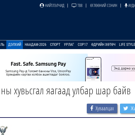
НИЙТЛЭЛЧИД
ТВ8
ӨГЛӨӨНИЙ СОНИН
АУДИ
УЛЬ
ДЭЛХИЙ
НААДАМ-2026
СПОРТ
УРЛАГ
COP17
ӨДРИЙН ХӨТӨЧ
LIFE STYL
ны хувьсгал яагаад улбар шар байв
Хуваалцах
Жи