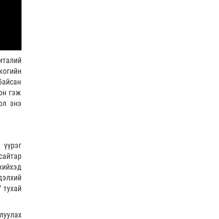
А.Оргилмаа Жюү Жицүгийн
дэлхийн аваргаас дөрвөн
медаль хүртлээ
0 |
2026-08-06
“Хотын дарга сонсож байна”
италий
150150 тусгай дугаарыг
наймдугаар сарын 14-…
когийн
байсан
0 |
2026-08-06
он гэж
НИТХ | Иргэдийн өргөдөл,
ол энэ
гомдлыг хэрхэн
шийдвэрлэснийг хэлэлцэж
байна
0 |
2026-08-06
 үүрэг
The MongolZ шинэ
сайтар
бүрэлдэхүүнтэй дэлхийн
хийхэд
топуудын эсрэг
дэлхий
0 |
2026-08-06
” тухай
Татварын өрийг
барагдуулахдаа орлогын 30
луулах
хувийг татвар төлөгчийн