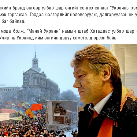
кийн брэнд өнгөөр улбар шар өнгийг сонгох санааг ”Украины хэ
юк гаргажээ. Гэхдээ бэлгэдлийг боловсруулж, дэлгэрүүлсэн нь у
 баг байлаа.
 мода болж, “Манай Украин” намын штаб Хятадаас улбар шар 
Учир нь Украинд ийм өнгийн давуу хомстолд орсон байв.