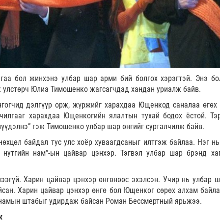
гаа бол жинхэнэ улбар шар арми бий болгох хэрэгтэй. Энэ бо
ж улстөрч Юлиа Тимошенко жагсагчдад хандан уриалж байв.
нгогчид дэлгүүр орж, жүржийг харахдаа Ющенкод саналаа өгөх 
лчилгааг харахдаа Ющенкогийн ялалтын тухай бодох ёстой. Тэ
зүүдэлнэ” гэж Тимошенко улбар шар өнгийг сурталчилж байв.
өхцөл байдал тус улс хоёр хуваагдсаныг илтгэж байлаа. Нэг нь
 нутгийн нам”-ын цайвар цэнхэр. Тэгвэл улбар шар брэнд ха
ээгүй. Харин цайвар цэнхэр өнгөнөөс эхэлсэн. Учир нь улбар ш
йсан. Харин цайвар цэнхэр өнгө бол Ющенког сөрөх алхам байла
 намын штабыг удирдаж байсан Роман Бессмертный ярьжээ.
ж