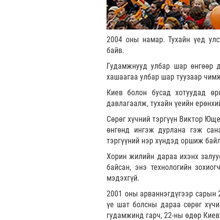
2004 оны намар. Тухайн үед улс
байв.
Гудамжнууд улбар шар өнгөөр дү
хашаагаа улбар шар туузаар чимж,
Киев болон бусад хотуудад өр
давлагаалж, тухайн үеийн ерөнхи
Сөрөг хүчний тэргүүн Виктор Юще
өнгөнд ингэж дурлана гэж сан
тэргүүний нэр хүндэд оршиж байл
Хорин жилийн дараа ихэнх залуус
байсан, энэ технологийн зохиог
мэдэхгүй.
2001 оны арваннэгдүгээр сарын 
үе шат болсны дараа сөрөг хүчи
гудамжинд гарч, 22-ны өдөр Киев