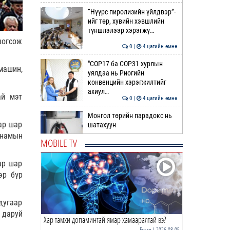
“Нүүрс пиролизийн үйлдвэр”-
ийг төр, хувийн хэвшлийн
түншлэлээр хэрэгжү…
зогсож
0 |
4 цагийн өмнө
"COP17 ба COP31 хурлын
машин,
уялдаа нь Риогийн
конвенцийн хэрэгжилтийг
ахиул…
ай мэт
0 |
4 цагийн өмнө
Монгол төрийн парадокс нь
ар шар
шатахуун
 намын
MOBILE TV
0 |
5 цагийн өмнө
ар шар
Б.Пүрэвдагва: Найман
эр бүр
салбарын 103 үйлчилгээний
бүртгэлийг цуцаллаа
дугаар
0 |
5 цагийн өмнө
 даруй
Хар тамхи допаминтай ямар хамааралтай вэ?
Гэр бүлийн хүчирхийллийн 69
дуудлага бүртгэгдэж, 86
Бусад
| 2026-08-05