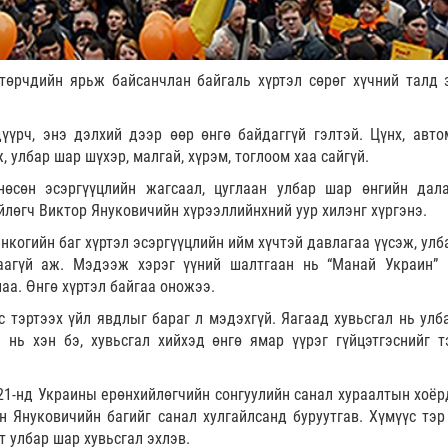
төрчдийн ярьж байсанчлан байгаль хүртэл сөрөг хүчний талд 
үрч, энэ дэлхий дээр өөр өнгө байдаггүй гэлтэй. Цүнх, авто
 улбар шар шүхэр, малгай, хүрэм, тоглоом хаа сайгүй.
нөсөн эсэргүүцлийн жагсаал, цуглаан улбар шар өнгийн дал
йлөгч Виктор Януковичийн хүрээллийнхний уур хилэнг хүргэнэ.
нкогийн баг хүртэл эсэргүүцлийн ийм хүчтэй давлагаа үүсэж, улб
аагүй аж. Мэдээж хэрэг үүний шалтгаан нь “Манай Украин”
аа. Өнгө хүртэл байгаа оножээ.
 тэртээх үйл явдлыг бараг л мэдэхгүй. Яагаад хувьсгал нь улб
ч нь хэн бэ, хувьсгал хийхэд өнгө ямар үүрэг гүйцэтгэснийг т
21-нд Украины ерөнхийлөгчийн сонгуулийн санал хураалтын хоёр
н Януковичийн багийг санал хулгайлсанд буруутгав. Хүмүүс тэр
т улбар шар хувьсгал эхлэв.