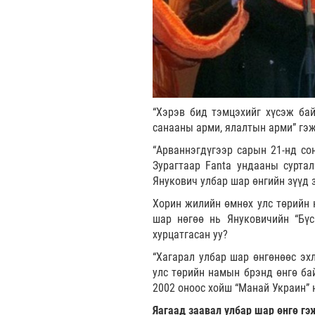
“Хэрэв бид тэмцэхийг хүсэж бай
санааны арми, ялалтын арми” гэ
“Арваннэгдүгээр сарын 21-нд со
Зурагтаар Fanta ундааны сурта
Янукович улбар шар өнгийн зүүд 
Хорин жилийн өмнөх улс төрийн н
шар нөгөө нь Януковичийн “Бүс
хурцатгасан уу?
“Хагарал улбар шар өнгөнөөс эхл
улс төрийн намын брэнд өнгө ба
2002 оноос хойш “Манай Украин”
Яагаад заавал улбар шар өнгө гэ