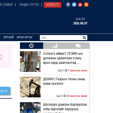
О ЗОХИОЛ
ЗИНДАА СЭТГҮҮЛ
MOBILE TV
БААСАН
2026.08.07
E
ЗУРХАЙ
ОРОН НУТАГ
Сэлэнгэ аймагт 70 МВт-ын
дулааны цахилгаан станц
ирэх сард ашиглалтад …
0 |
7 минутын өмнө
ДОХИО | Газрын тосны ханш
өсөж эхэллээ
ргэх
0 |
23 минутын өмнө
Шатахуун дамлан борлуулсан
хоёр зөрчлийг илрүүлэн