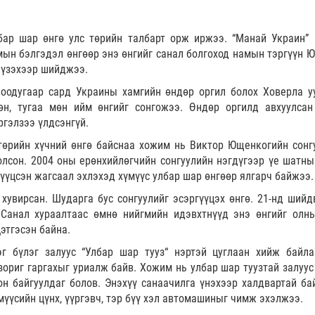
ар шар өнгө улс төрийн талбарт орж иржээ. “Манай Украин”
ын бэлгэдэл өнгөөр энэ өнгийг санал болгоход намын тэргүүн 
х үзэхээр шийджээ.
оодугаар сард Украины хамгийн өндөр оргил болох Ховерла у
н, тугаа мөн ийм өнгийг сонгожээ. Өндөр оргилд авхуулсан
ргэлзээ үлдсэнгүй.
төрийн хүчний өнгө байснаа хожим нь Виктор Ющенкогийн сонг
олсон. 2004 оны ерөнхийлөгчийн сонгуулийн нэгдүгээр үе шатны
гүүцсэн жагсаал эхлэхэд хүмүүс улбар шар өнгөөр ялгарч байжээ.
хувирсан. Шударга бус сонгуулийг эсэргүүцэх өнгө. 21-нд шийд
 Санал хураалтаас өмнө нийгмийн идэвхтнүүд энэ өнгийг олн
этгэсэн байна.
г бүлэг залуус “Улбар шар тууз“ нэртэй цуглаан хийж байла
ориг гаргахыг уриалж байв. Хожим нь улбар шар туузтай залуус
 байгуулдаг болов. Энэхүү санаачилга үнэхээр халдвартай бай
мүүсийн цүнх, үүргэвч, тэр бүү хэл автомашиныг чимж эхэлжээ.