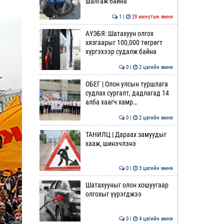
шалгаж байна
1 |
29 минутын өмнө
АҮЭБЯ: Шатахуун олгох
хязгаарыг 100,000 төгрөгт
хүргэхээр судалж байна
0 |
2 цагийн өмнө
ОБЕГ | Олон улсын туршлага
судлах сургалт, дадлагад 14
алба хаагч хамр…
0 |
2 цагийн өмнө
ТАНИЛЦ | Дараах замуудыг
хааж, шинэчлэнэ
0 |
3 цагийн өмнө
Шатахууныг олон хошуугаар
олгохыг үүрэгджээ
0 |
4 цагийн өмнө