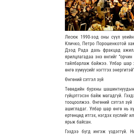
Лесюк 1990-ээд оны сүүл үеийн
Кличко, Петро Порошенкотой ха
Дээд Рада дахь фракцад ажилл
ярилцлагадаа энэ өнгийг “орчин
тайлбарлаж байжээ. Улбар шар х
өнгө хүмүүсийг нэгтгэх энергитэй
Өнгөний сэтгэл зүй
Төвөдийн бурхны шашинтнуудын 
гүйцэтгэсэн байж магадгүй. Гэхд
тооцоолжээ. Өнгөний сэтгэл зүй 
ашигладаг. Улбар шар өнгө нь хү
ертөнцөд итгэх, нэгдэх хүслийг 
ярьж байсан.
Гэхдээ бүгд ингэж үздэггүй. Н