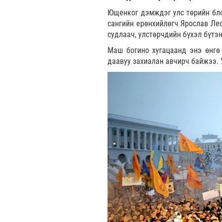
Ющенког дэмждэг улс төрийн бло
сангийн ерөнхийлөгч Ярослав Лес
судлаач, улстөрчдийн бүхэл бүтэн
Маш богино хугацаанд энэ өнгө
даавуу захиалан авчирч байжээ. 