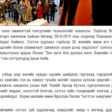
 олон амжилттай сонгуулийн технологийг зохиосон. Тэрбээр В
мтарч ажиллаж байсан бөгөөд 2014-2019 оны хооронд Порошен
адаг байжээ. Сэтгэл судлаач тэрбээр 20 жилийн өмнө өгч 
 цагийн болон уламжлалт шинжлэх ухаан дээр үндэслэн” сонгос
увьсгалын дараа Лесюк “Энэ өнгө бол дулаан өнгө. Хамгийн г
” гэж сэтгүүлчдэд ярьж байв.
улбар шар өнгийн хувцас эцсийн шийдвэр гаргахад тодорхой
ээ хамгийн гол нь хүмүүс тухайн өнгийг хэрхэн хүлээж авдгийг 
хэмээх шинжлэх ухаан бий. Үүнийг брэнд бүтээх, сурталчилгаа 
нийг өөдрөг, нээлттэй болгож, сэтгэл зүйн тэнцвэрийг хангаж, 
илэрхийлдэг. Хорин жилийн өмнө Ярослав Лесюк “нэгтгэх энергийн
ийгмийн сэтгэл зүй судлаачид хүмүүсийг ямар ч өнгөнд дур