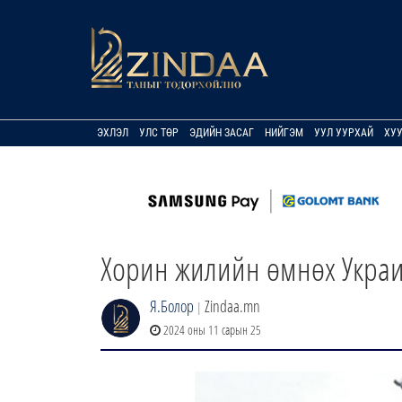
ЭХЛЭЛ
УЛС ТӨР
ЭДИЙН ЗАСАГ
НИЙГЭМ
УУЛ УУРХАЙ
ХУ
Хорин жилийн өмнөх Украи
Я.Болор
Zindaa.mn
|
2024 оны 11 сарын 25