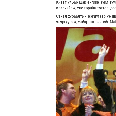
Киевт улбар шар өнгийн зүйл зүү
илэрхийлж, улс төрийн тогтолцоог
Санал хураалтын нэгдүгээр үе ш
эсэргүүцэж, улбар шар өнгийг Ма