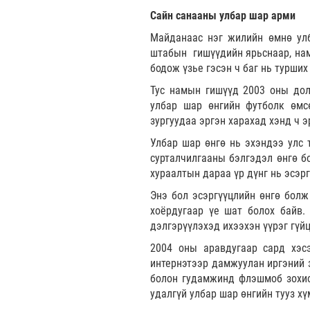
Сайн санааны улбар шар арми
Майданаас нэг жилийн өмнө улб
штабын гишүүдийн ярьснаар, нам
бодож үзье гэсэн ч баг нь турши
Тус намын гишүүд 2003 оны дол
улбар шар өнгийн футболк өмсө
зургуудаа эргэн харахад хэнд ч э
Улбар шар өнгө нь эхэндээ улс 
сурталчилгааны бэлгэдэл өнгө б
хураалтын дараа үр дүнг нь эсэр
Энэ бол эсэргүүцлийн өнгө болж 
хоёрдугаар үе шат болох байв.
дэлгэрүүлэхэд ихээхэн үүрэг гүйц
2004 оны аравдугаар сард хэсэ
интернэтээр дамжуулан иргэний з
болон гудамжинд флэшмоб зохион
удалгүй улбар шар өнгийн тууз хү