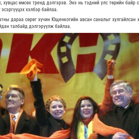
х, хувцас өмсөх тренд дэлгэрэв. Энэ нь тэдний улс төрийн байр 
 эсэргүүцэх хэлбэр байлаа.
атны дараа сөрөг хүчин Ющенкогийн авсан саналыг хулгайлсан 
йдан талбайд дэлгэрүүлж байлаа.