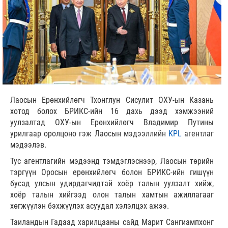
Лаосын Ерөнхийлөгч Тхонглун Сисулит ОХУ-ын Казань
хотод болох БРИКС-ийн 16 дахь дээд хэмжээний
уулзалтад ОХУ-ын Ерөнхийлөгч Владимир Путины
урилгаар оролцоно гэж Лаосын мэдээллийн
KPL
агентлаг
мэдээлэв.
Тус агентлагийн мэдээнд тэмдэглэснээр, Лаосын төрийн
тэргүүн Оросын ерөнхийлөгч болон БРИКС-ийн гишүүн
бусад улсын удирдагчидтай хоёр талын уулзалт хийж,
хоёр талын хийгээд олон талын хамтын ажиллагааг
хөгжүүлэн бэхжүүлэх асуудал хэлэлцэх ажээ.
Таиландын Гадаад харилцааны сайд Марит Сангиампхонг