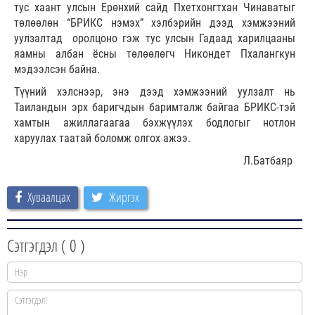
тус хаант улсын Ерөнхий сайд Пхетхонгтхан Чинаватыг
төлөөлөн “БРИКС нэмэх” хэлбэрийн дээд хэмжээний
уулзалтад оролцоно гэж тус улсын Гадаад харилцааны
яамны албан ёсны төлөөлөгч Никондет Пхалангкун
мэдээлсэн байна.
Түүний хэлснээр, энэ дээд хэмжээний уулзалт нь
Таиландын эрх баригчдын баримталж байгаа БРИКС-тэй
хамтын ажиллагаагаа бэхжүүлэх бодлогыг нотлон
харуулах таатай боломж олгох ажээ.
Л.Батбаяр
Хуваалцах
Жиргэх
Сэтгэгдэл (
0
)