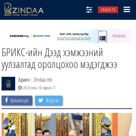
Mobile TV
НИЙТЛЭЛЧИД
ТВ8
БРИКС-ийн Дээд хэмжээний
ӨГЛӨӨНИЙ СОНИН
АУДИО ЗОХИОЛ
уулзалтад оролцохоо мэдэгджээ
ЗИНДАА СЭТГҮҮЛ
Админ
Zindaa.mn
|
2024 оны 10 сарын 21
Хуваалцах
Жиргэх