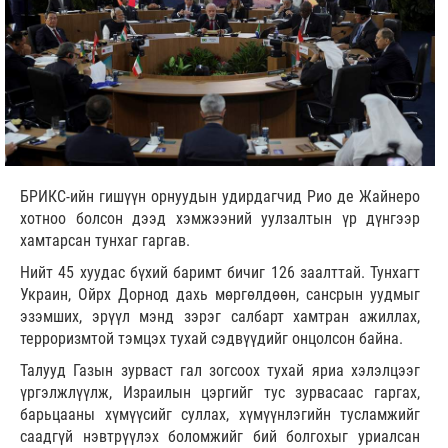
БРИКС-ийн гишүүн орнуудын удирдагчид Рио де Жайнеро
хотноо болсон дээд хэмжээний уулзалтын үр дүнгээр
хамтарсан тунхаг гаргав.
Нийт 45 хуудас бүхий баримт бичиг 126 заалттай. Тунхагт
Украин, Ойрх Дорнод дахь мөргөлдөөн, сансрын уудмыг
эзэмших, эрүүл мэнд зэрэг салбарт хамтран ажиллах,
терроризмтой тэмцэх тухай сэдвүүдийг онцолсон байна.
Талууд Газын зурваст гал зогсоох тухай яриа хэлэлцээг
үргэлжлүүлж, Израилын цэргийг тус зурвасаас гаргах,
барьцааны хүмүүсийг суллах, хүмүүнлэгийн тусламжийг
саадгүй нэвтрүүлэх боломжийг бий болгохыг уриалсан