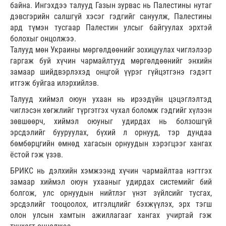
байна. Ингэхдээ талууд Газын зурвас нь Палестины нутаг
дэвсгэрийн салшгүй хэсэг гэдгийг сануулж, Палестины
ард түмэн тусгаар Палестин улсыг байгуулах эрхтэй
болохыг онцолжээ.
Талууд мөн Украины мөргөлдөөнийг зохицуулах чиглэлээр
гаргаж буй хүчин чармайлтууд мөргөлдөөнийг энхийн
замаар шийдвэрлэхэд онцгой үүрэг гүйцэтгэнэ гэдэгт
итгэж буйгаа илэрхийлэв.
Талууд хиймэл оюун ухаан нь ирээдүйн цэцэглэлтэд
чиглэсэн хөгжлийг түргэтгэх чухал боломж гэдгийг хүлээн
зөвшөөрч, хиймэл оюуныг удирдах нь болзошгүй
эрсдэлийг бууруулах, бүхий л орнууд, тэр дундаа
бөмбөрцгийн өмнөд хагасын орнуудын хэрэгцээг хангах
ёстой гэж үзэв.
БРИКС нь дэлхийн хэмжээнд хүчин чармайлтаа нэгтгэх
замаар хиймэл оюун ухааныг удирдах системийг бий
болгож, улс орнуудын нийтлэг үнэт зүйлсийг тусгах,
эрсдэлийг тооцоолох, итгэлцлийг бэхжүүлэх, эрх тэгш
олон улсын хамтын ажиллагааг хангах учиртай гэж