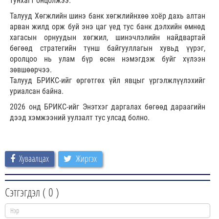
тунхагт онцолжээ.
Талууд Хөгжлийн шинэ банк хөгжлийнхөө хоёр дахь алтан
арван жилд орж буй энэ цаг үед тус банк дэлхийн өмнөд
хагасын орнуудын хөгжил, шинэчлэлийн найдвартай
бөгөөд стратегийн түнш байгууллагын хувьд үүрэг,
оролцоо нь улам бүр өсөн нэмэгдэж буйг хүлээн
зөвшөөрчээ.
Талууд БРИКС-ийг өргөтгөх үйл явцыг үргэлжлүүлэхийг
уриалсан байна.
2026 онд БРИКС-ийг Энэтхэг даргалах бөгөөд дараагийн
дээд хэмжээний уулзалт тус улсад болно.
Хуваалцах
Жиргэх
Сэтгэгдэл (
0
)