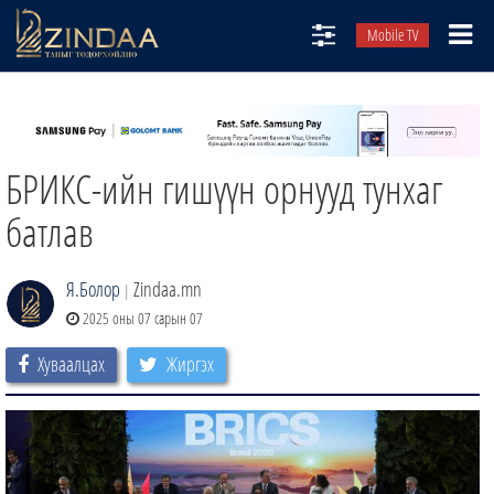
Mobile TV
НИЙТЛЭЛЧИД
ТВ8
БРИКС-ийн гишүүн орнууд тунхаг
ӨГЛӨӨНИЙ СОНИН
АУДИО ЗОХИОЛ
батлав
ЗИНДАА СЭТГҮҮЛ
Я.Болор
Zindaa.mn
|
2025 оны 07 сарын 07
Хуваалцах
Жиргэх