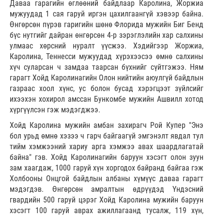
Даваа гарагийн өглөөний байдлаар Каролина, Жоржиа
мужуудад 1 сая гаруй иргэн цахилгаангүй хэвээр байна.
Өнгөрсөн пүрэв гаригийн шөнө Флорида мужийн Биг Бенд
бүс нутгийг дайран өнгөрсөн 4-р зэрэглэлийн хар салхины
улмаас хөрсний нуралт үүсжээ. Хэдийгээр Жоржиа,
Каролина, Теннесси мужуудад хүрэхээсээ өмнө салхины
хүч суларсан ч замдаа таарсан бүхнийг сүйтгэжээ. Ням
гарагт Хойд Каролинагийн Олон нийтийн аюулгүй байдлын
газраас хоол хүнс, ус болон бусад хэрэгцээт зүйлсийг
ихээхэн хохирол амссан Бункомбе мужийн Ашвилл хотод
хүргүүлсэн гэж мэдэгджээ.
Хойд Каролина мужийн амбан захирагч Рой Купер "Энэ
бол урьд өмнө хэзээ ч гарч байгаагүй эмгэнэлт явдал тул
тийм хэмжээний хариу арга хэмжээ авах шаардлагатай
байна" гэв. Хойд Каролинагийн баруун хэсэгт олон зуун
зам хаагдаж, 1000 гаруй хүн хоргодох байранд байгаа гэж
Холбооны Онцгой байдлын албаны хүмүүс даваа гарагт
мэдэгдэв. Өнгөрсөн амралтын өдрүүдэд Үндэсний
гвардийн 500 гаруй цэрэг Хойд Каролина мужийн баруун
хэсэгт 100 гаруй аврах ажиллагаанд тусалж, 119 хүн,