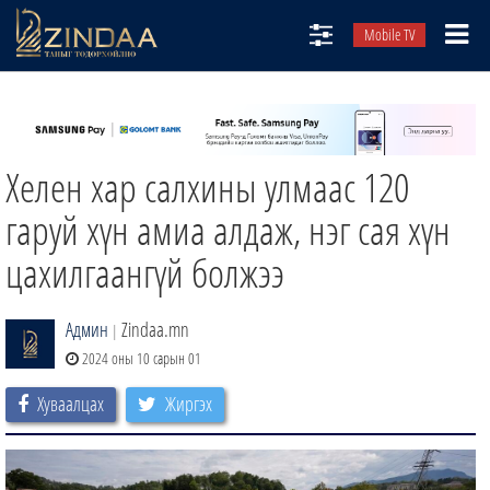
Mobile TV
НИЙТЛЭЛЧИД
ТВ8
Хелен хар салхины улмаас 120
ӨГЛӨӨНИЙ СОНИН
АУДИО ЗОХИОЛ
гаруй хүн амиа алдаж, нэг сая хүн
ЗИНДАА СЭТГҮҮЛ
цахилгаангүй болжээ
Админ
Zindaa.mn
|
2024 оны 10 сарын 01
Хуваалцах
Жиргэх