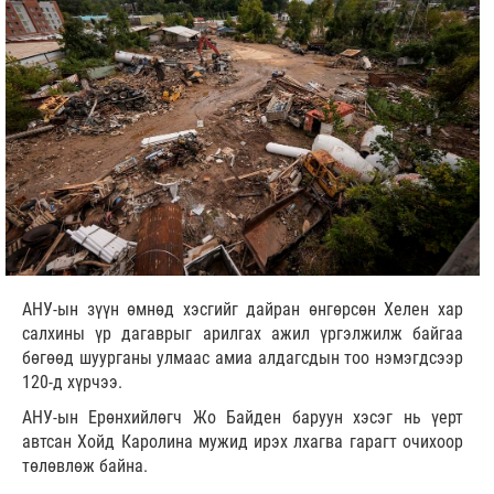
АНУ-ын зүүн өмнөд хэсгийг дайран өнгөрсөн Хелен хар
салхины үр дагаврыг арилгах ажил үргэлжилж байгаа
бөгөөд шуурганы улмаас амиа алдагсдын тоо нэмэгдсээр
120-д хүрчээ.
АНУ-ын Ерөнхийлөгч Жо Байден баруун хэсэг нь үерт
автсан Хойд Каролина мужид ирэх лхагва гарагт очихоор
төлөвлөж байна.