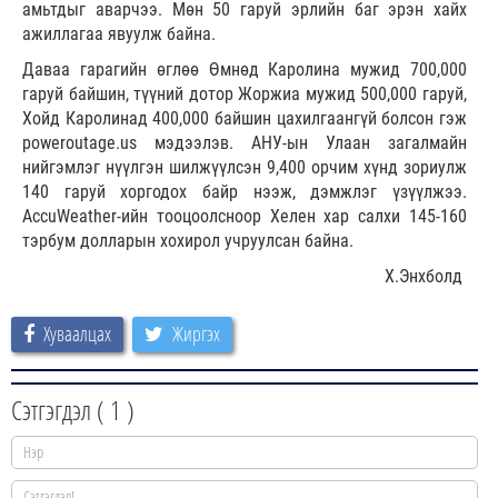
амьтдыг аварчээ. Мөн 50 гаруй эрлийн баг эрэн хайх
ажиллагаа явуулж байна.
Даваа гарагийн өглөө Өмнөд Каролина мужид 700,000
гаруй байшин, түүний дотор Жоржиа мужид 500,000 гаруй,
Хойд Каролинад 400,000 байшин цахилгаангүй болсон гэж
poweroutage.us мэдээлэв. АНУ-ын Улаан загалмайн
нийгэмлэг нүүлгэн шилжүүлсэн 9,400 орчим хүнд зориулж
140 гаруй хоргодох байр нээж, дэмжлэг үзүүлжээ.
AccuWeather-ийн тооцоолсноор Хелен хар салхи 145-160
тэрбум долларын хохирол учруулсан байна.
Х.Энхболд
Хуваалцах
Жиргэх
Сэтгэгдэл (
1
)