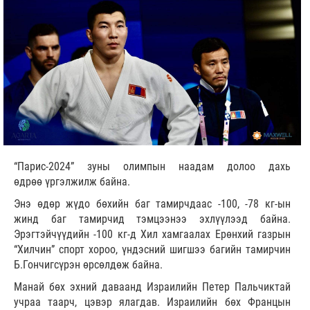
“Парис-2024” зуны олимпын наадам долоо дахь
өдрөө үргэлжилж байна.
Энэ өдөр жүдо бөхийн баг тамирчдаас -100, -78 кг-ын
жинд баг тамирчид тэмцээнээ эхлүүлээд байна.
Эрэгтэйчүүдийн -100 кг-д Хил хамгаалах Ерөнхий газрын
“Хилчин” спорт хороо, үндэсний шигшээ багийн тамирчин
Б.Гончигсүрэн өрсөлдөж байна.
Манай бөх эхний даваанд Израилийн Петер Пальчиктай
учраа таарч, цэвэр ялагдав. Израилийн бөх Францын