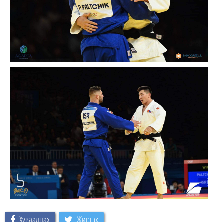
Хуваалцах
Жиргэх