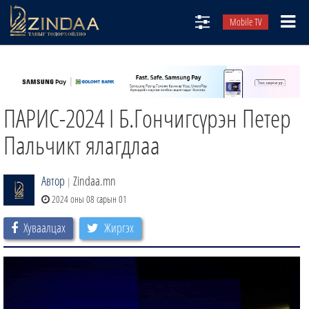
Mobile TV
НИЙТЛЭЛЧИД
ТВ8
ПАРИС-2024 I Б.Гончигсүрэн Петер
ӨГЛӨӨНИЙ СОНИН
АУДИО ЗОХИОЛ
Пальчикт ялагдлаа
ЗИНДАА СЭТГҮҮЛ
Автор
Zindaa.mn
|
2024 оны 08 сарын 01
Хуваалцах
Жиргэх