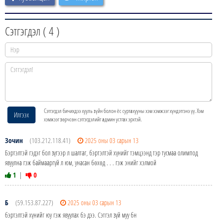
Сэтгэгдэл (
4
)
Сэтгэгдэл бичихдээ хууль зүйн болон ёс суртахууны хэм хэмжээг хүндэтгэнэ үү. Хэм
Илгээх
хэмжээг зөрчсөн сэтгэгдэлийг админ устгах эрхтэй.
Зочин
(103.212.118.41)
2025 оны 03 сарын 13
Бэртэлтэй гэдэг бол зүгээр л шалтаг, бэртэлтэй хүнийг тэмцээнд тэр тусмаа олимпод
явуулна гэж баймааргүй л юм, унасан бөхөд . . . гэж энийг хэлмой
1
|
0
Б
(59.153.87.227)
2025 оны 03 сарын 13
бэртэлтэй хүнийг юу гэж явуулах бэ дээ. Сэтгэл зүй муу бн