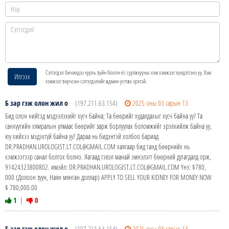
Сэтгэгдэл бичихдээ хууль зүйн болон ёс суртахууны хэм хэмжээг хүндэтгэнэ үү. Хэм
Илгээх
хэмжээг зөрчсөн сэтгэгдэлийг админ устгах эрхтэй.
Б зар гэж олон жил о
(197.211.63.154)
2025 оны 03 сарын 13
Бид олон нийтэд мэдээлэхийг хүсч байна; Та бөөрийг худалдахыг хүсч байна уу? Та
санхүүгийн хямралын улмаас бөөрийг зарж борлуулах боломжийг эрэлхийлж байна уу,
юу хийхээ мэдэхгүй байна уу? Дараа нь бидэнтэй холбоо бариад
DR.PRADHAN.UROLOGIST.LT.COL@GMAIL.COM хаягаар бид танд бөөрнийх нь
хэмжээгээр санал болгох болно. Яагаад гэвэл манай эмнэлэгт бөөрний дутагдалд орж,
91424323800802. имэйл: DR.PRADHAN.UROLOGIST.LT.COL@GMAIL.COM Yнэ: $780,
000 (Долоон зуун, Наян мянган доллар) APPLY TO SELL YOUR KIDNEY FOR MONEY NOW
$ 780,000.00
1
|
0
Б зар гэж олон жил о
(197.211.63.154)
2025 оны 03 сарын 13