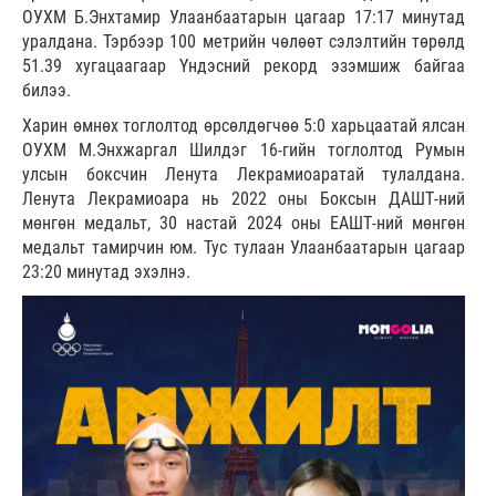
ОУХМ Б.Энхтамир Улаанбаатарын цагаар 17:17 минутад
уралдана. Тэрбээр 100 метрийн чөлөөт сэлэлтийн төрөлд
51.39 хугацаагаар Үндэсний рекорд эзэмшиж байгаа
билээ.
Харин өмнөх тоглолтод өрсөлдөгчөө 5:0 харьцаатай ялсан
ОУХМ М.Энхжаргал Шилдэг 16-гийн тоглолтод Румын
улсын боксчин Ленута Лекрамиоаратай тулалдана.
Ленута Лекрамиоара нь 2022 оны Боксын ДАШТ-ний
мөнгөн медальт, 30 настай 2024 оны ЕАШТ-ний мөнгөн
медальт тамирчин юм. Тус тулаан Улаанбаатарын цагаар
23:20 минутад эхэлнэ.