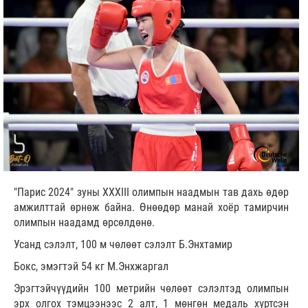
"Парис 2024" зуны XXXIII олимпын наадмын тав дахь өдөр
амжилттай өрнөж байна. Өнөөдөр манай хоёр тамирчин
олимпын наадамд өрсөлдөнө.
Усанд сэлэлт, 100 м чөлөөт сэлэлт Б.Энхтамир
Бокс, эмэгтэй 54 кг М.Энхжаргал
Эрэгтэйчүүдийн 100 метрийн чөлөөт сэлэлтэд олимпын
эрх олгох тэмцээнээс 2 алт, 1 мөнгөн медаль хүртсэн