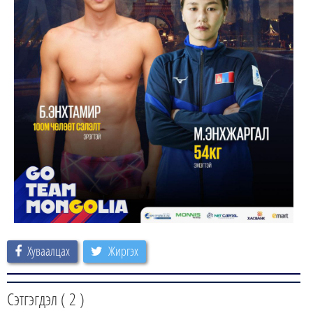
Хуваалцах
Жиргэх
Сэтгэгдэл (
2
)