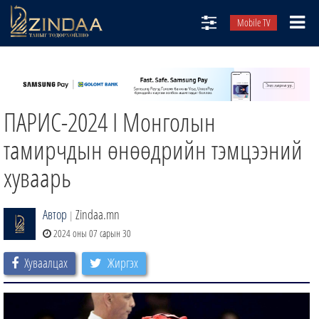
Mobile TV
НИЙТЛЭЛЧИД
ТВ8
ПАРИС-2024 I Монголын
ӨГЛӨӨНИЙ СОНИН
АУДИО ЗОХИОЛ
тамирчдын өнөөдрийн тэмцээний
ЗИНДАА СЭТГҮҮЛ
хуваарь
Автор
Zindaa.mn
|
2024 оны 07 сарын 30
Хуваалцах
Жиргэх