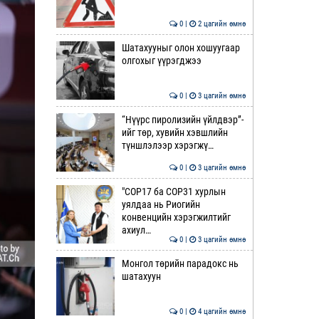
0 |
2 цагийн өмнө
Шатахууныг олон хошуугаар
олгохыг үүрэгджээ
0 |
3 цагийн өмнө
“Нүүрс пиролизийн үйлдвэр”-
ийг төр, хувийн хэвшлийн
түншлэлээр хэрэгжү…
0 |
3 цагийн өмнө
"COP17 ба COP31 хурлын
уялдаа нь Риогийн
конвенцийн хэрэгжилтийг
ахиул…
0 |
3 цагийн өмнө
Монгол төрийн парадокс нь
шатахуун
0 |
4 цагийн өмнө