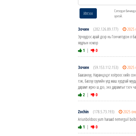
Сэтгэгдэл бичихдэ
Илгээх
эрхтэй.
Зочин
(202.126.89.177)
2025 
Эрчүүдээс арай дээр нь Гончигсүрэн л ба
явдлын нэмэр
1
|
0
Зочин
(59.153.112.153)
2025 
Баасанхүү, Наранцэцэг хоёроос хийх сон
гэж, Басхүү сүүлийн үед маш хурдтай мууд
дарамт ирнэ ш дээ, энэ дарамтыг тэсч ча
2
|
0
Zochin
(178.5.73.193)
2025 он
Ariunboldoos yum haraad nemerguil bolb
1
|
0