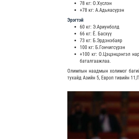
78 кг: О.Хүслэн
+78 кг: А.Адьяасүрэн
Эрэгтэй
60 кг: Э.Ариунболд
66 кг: Ё. Басхүү
73 кг: Б.Эрдэнэбаяр
100 кг: Б.Гончигсүрэн
+100 кг: О.Цэцэнцэнгэл на
баталгаажлаа.
Олимпын наадмын холимог багий
тухайд Азийн 5, Европ тивийн 11,