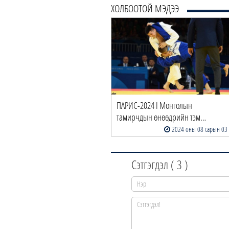
ХОЛБООТОЙ МЭДЭЭ
ПАРИС-2024 I Монголын
тамирчдын өнөөдрийн тэм…
2024 оны 08 сарын 03
Сэтгэгдэл (
3
)