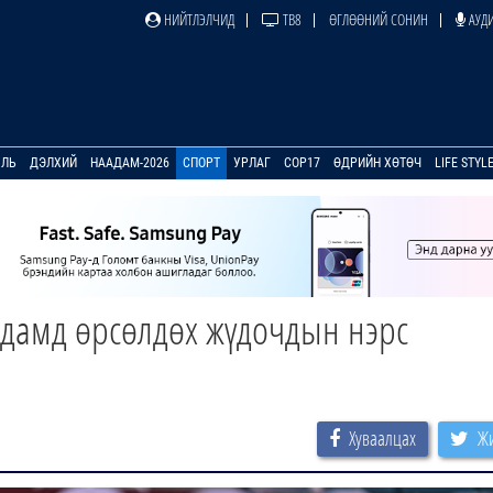
НИЙТЛЭЛЧИД
ТВ8
ӨГЛӨӨНИЙ СОНИН
АУДИ
УЛЬ
ДЭЛХИЙ
НААДАМ-2026
СПОРТ
УРЛАГ
COP17
ӨДРИЙН ХӨТӨЧ
LIFE STYL
дамд өрсөлдөх жүдочдын нэрс
Хуваалцах
Жи