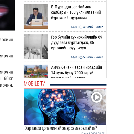
Б.Пүрэвдагва: Найман
салбарын 103 үйлчилгээний
бүртгэлийг цуцаллаа
0 |
4 цагийн өмнө
Гэр бүлийн хүчирхийллийн 69
бөхийн
дуудлага бүртгэгдэж, 86
иргэнийг эрүүлжүүл…
мирчин
0 |
5 цагийн өмнө
АИ92 бензин авсан иргэдийн
амирчин
14 хувь буюу 7000 гаруй
н -60кг
иргэн тухайн өдрөө …
MOBILE TV
ирчин,
0 |
5 цагийн өмнө
Жолоодох эрхгүй үедээ
согтуугаар тээврийн хэрэгсэл
жолоодсон 7 гэмт хэ…
0 |
5 цагийн өмнө
Хар тамхи допаминтай ямар хамааралтай вэ?
Ноцтой зөрчил гаргасан
автобусны жолоочийг ажлаас
Бусад
| 2026-08-05