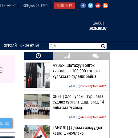
О ЗОХИОЛ
ЗИНДАА СЭТГҮҮЛ
MOBILE TV
БААСАН
2026.08.07
E
ЗУРХАЙ
ОРОН НУТАГ
АҮЭБЯ: Шатахуун олгох
хязгаарыг 100,000 төгрөгт
хүргэхээр судалж байна
0 |
22 минутын өмнө
ОБЕГ | Олон улсын туршлага
судлах сургалт, дадлагад 14
алба хаагч хамр…
0 |
47 минутын өмнө
ргэх
ТАНИЛЦ | Дараах замуудыг
хааж, шинэчлэнэ