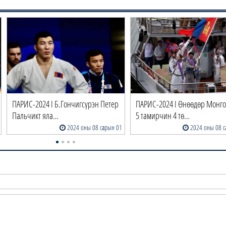
ПАРИС-2024 I Б.Гончигсүрэн Петер
ПАРИС-2024 I Өнөөдөр Монг
Пальчикт яла…
5 тамирчин 4 тө…
2024 оны 08 сарын 01
2024 оны 08 с