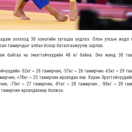
аадам эхлэхэд 30 хоногийн хугацаа үлдлээ. Олон улсын жүдо 
всан тамирчдыг албан ёсоор баталгаажуулж зарлав.
өж байгаа нь эмэгтэйчүүдийн 48 кг байна. Энэ жинд 30 та
йчүүдийн -52кг ~ 26 тамирчин, -57кг ~ 26 тамирчин -63кг ~ 29 т
тамирчин, +78кг ~ 23 тамирчин өрсөлдөх юм. Харин Эрэгтэйчүүдий
чин, -73кг ~ 27 тамирчин, -81кг ~ 28 тамирчин , -90кг ~ 28 там
22 тамирчин өрсөлдөхөөр болжээ.