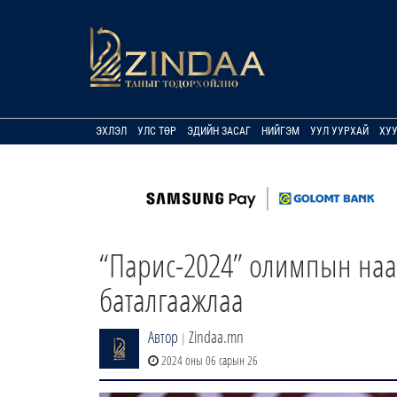
ЭХЛЭЛ
УЛС ТӨР
ЭДИЙН ЗАСАГ
НИЙГЭМ
УУЛ УУРХАЙ
ХУ
“Парис-2024” олимпын наа
баталгаажлаа
Автор
Zindaa.mn
|
2024 оны 06 сарын 26