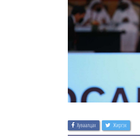
Хуваалцах
Жиргэх