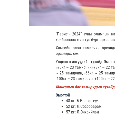
“Парис - 2024” зуны олимпын н
холбооноос жин тус бүрт эрхээ а
Хамгийн олон тамирчин өрсөлд
өрсөлдөх юм.
Үлдсэн жингүүдийн тухайд Эмэгтэ
,-70кг ~ 23 тамирчин,-78кг ~ 22 
~ 25 тамирчин, -66кг ~ 25 тамир
-100кг ~ 23 тамирчин, +100кг ~ 
Монголын баг тамирчдын тухайд
Эмэгтэй
48 кг: Б.Баасанхүү
52 кг: Л.Сосорбарам
57 кг: Л.Энхрийлэн