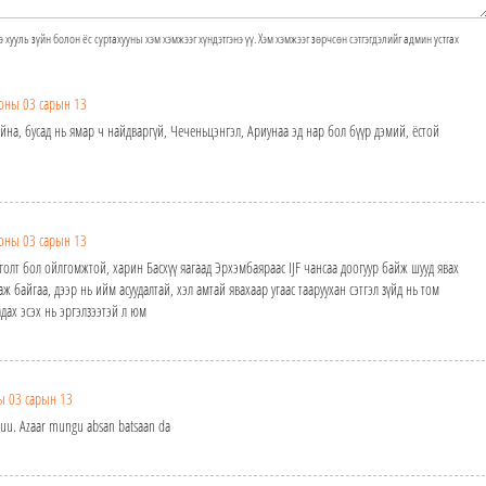
э хууль зүйн болон ёс суртахууны хэм хэмжээг хүндэтгэнэ үү. Хэм хэмжээг зөрчсөн сэтгэгдэлийг админ устгах
оны 03 сарын 13
йна, бусад нь ямар ч найдваргүй, Чеченьцэнгэл, Ариунаа эд нар бол бүүр дэмий, ёстой
оны 03 сарын 13
голт бол ойлгомжтой, харин Басхүү яагаад Эрхэмбаяраас IJF чансаа доогуур байж шууд явах
аж байгаа, дээр нь ийм асуудалтай, хэл амтай явахаар угаас тааруухан сэтгэл зүйд нь том
дах эсэх нь эргэлзээтэй л юм
ы 03 сарын 13
uu. Azaar mungu absan batsaan da