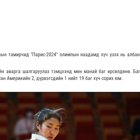
рын тамирчид "Парис-2024" олимпын наадамд хүч үзэх нь албан
н аварга шалгаруулах тэмцээнд мөн манай баг өрсөлдөнө. Ба
Пан Америкийн 2, дүрвэгсдийн 1 нийт 19 баг хүч сорих юм.