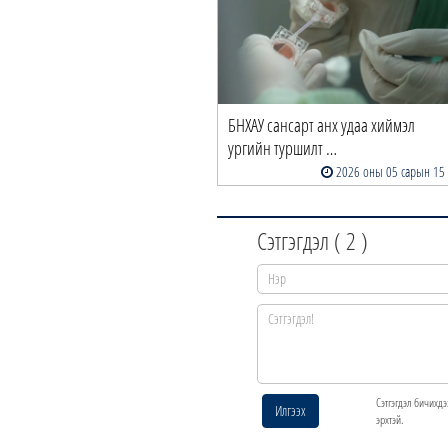
БНХАУ сансарт анх удаа хиймэл
ургийн туршилт …
2026 оны 05 сарын 15
Сэтгэгдэл (
2
)
Сэтгэгдэл бичихдэ
Илгээх
эрхтэй.