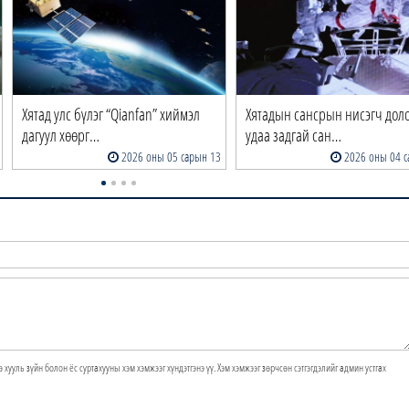
Хятад улс бүлэг “Qianfan” хиймэл
Хятадын сансрын нисэгч дол
дагуул хөөрг…
удаа задгай сан…
2026 оны 05 сарын 13
2026 оны 04 с
э хууль зүйн болон ёс суртахууны хэм хэмжээг хүндэтгэнэ үү. Хэм хэмжээг зөрчсөн сэтгэгдэлийг админ устгах