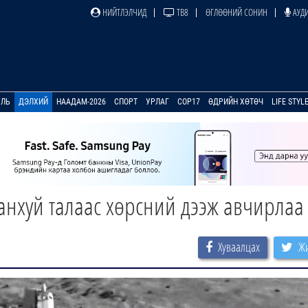
НИЙТЛЭЛЧИД
ТВ8
ӨГЛӨӨНИЙ СОНИН
АУДИ
УЛЬ
ДЭЛХИЙ
НААДАМ-2026
СПОРТ
УРЛАГ
COP17
ӨДРИЙН ХӨТӨЧ
LIFE STYL
ранхуй талаас хөрсний дээж авчирлаа
Хуваалцах
Жи