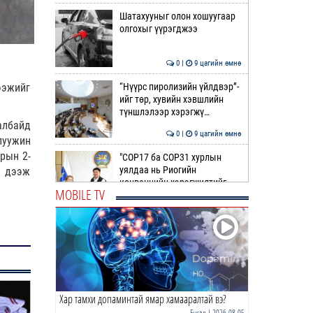
Шатахууныг олон хошуугаар
олгохыг үүрэгджээ
0 |
9 цагийн өмнө
“Нүүрс пиролизийн үйлдвэр”-
ээжийг
ийг төр, хувийн хэвшлийн
түншлэлээр хэрэгжү…
албайд
0 |
9 цагийн өмнө
пуужин
рын 2-
"COP17 ба COP31 хурлын
уялдаа нь Риогийн
й дээж
конвенцийн хэрэгжилтийг
MOBILE TV
ахиул…
0 |
10 цагийн өмнө
Монгол төрийн парадокс нь
шатахуун
0 |
10 цагийн өмнө
Хар тамхи допаминтай ямар хамааралтай вэ?
Б.Пүрэвдагва: Найман
салбарын 103 үйлчилгээний
Бусад
| 2026-08-05