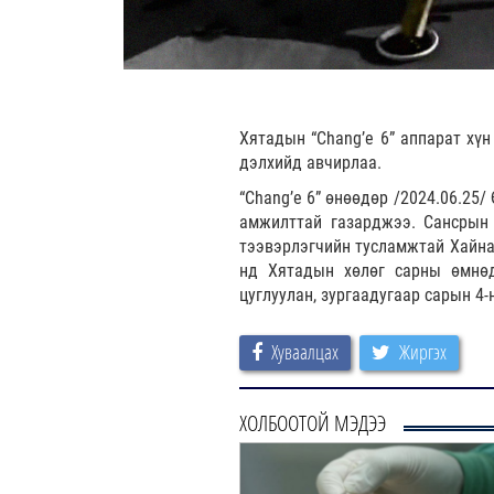
Хятадын “Chang’e 6” аппарат хүн
дэлхийд авчирлаа.
“Chang’e 6” өнөөдөр /2024.06.25
амжилттай газарджээ. Сансрын 
тээвэрлэгчийн тусламжтай Хайна
нд Хятадын хөлөг сарны өмнөд
цуглуулан, зургаадугаар сарын 4-
Хуваалцах
Жиргэх
ХОЛБООТОЙ МЭДЭЭ