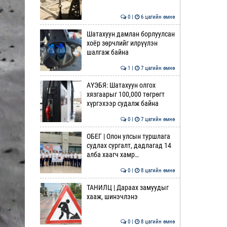
0 |
6 цагийн өмнө
Шатахуун дамлан борлуулсан
хоёр зөрчлийг илрүүлэн
шалгаж байна
1 |
7 цагийн өмнө
АҮЭБЯ: Шатахуун олгох
хязгаарыг 100,000 төгрөгт
хүргэхээр судалж байна
0 |
7 цагийн өмнө
ОБЕГ | Олон улсын туршлага
судлах сургалт, дадлагад 14
алба хаагч хамр…
0 |
8 цагийн өмнө
ТАНИЛЦ | Дараах замуудыг
хааж, шинэчлэнэ
0 |
8 цагийн өмнө