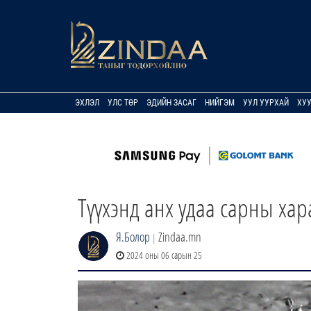
ЭХЛЭЛ
УЛС ТӨР
ЭДИЙН ЗАСАГ
НИЙГЭМ
УУЛ УУРХАЙ
ХУ
Түүхэнд анх удаа сарны ха
Я.Болор
Zindaa.mn
|
2024 оны 06 сарын 25