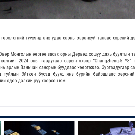
 төрөлхтний түүхэнд анх удаа сарны харанхуй талаас хөрсний д
/ Өвөр Монголын өөртөө засах орны Дөрвөд хошуу дахь буултын т
хөлгийг 2024 оны тавдугаар сарын эхээр “Changzheng-5 Y8” 
нь арлын Вэньчан сансрын буудлаас хөөргөжээ. Зургаадугаар са
 туйлын Эйткен бүсэд бууж, янз бүрийн байршлаас хөрсни
ний өдөр дэлхий рүү хөөрсөн юм.