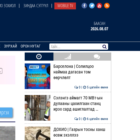
О ЗОХИОЛ
ЗИНДАА СЭТГҮҮЛ
MOBILE TV
БААСАН
2026.08.07
E
ЗУРХАЙ
ОРОН НУТАГ
Барселона | Солилцоо
наймаа дагасан том
өөрчлөлт
0 |
5 цагийн өмнө
Сэлэнгэ аймагт 70 МВт-ын
дулааны цахилгаан станц
ирэх сард ашиглалтад …
ргэх
0 |
6 цагийн өмнө
ДОХИО | Газрын тосны ханш
өсөж эхэллээ