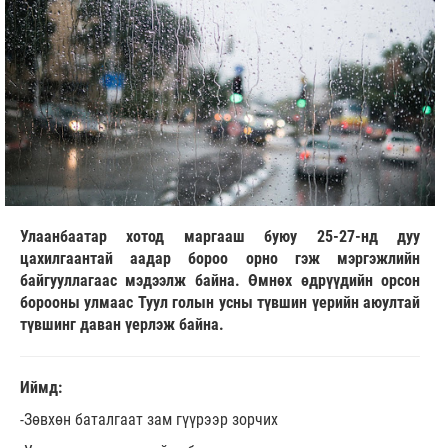
Улаанбаатар хотод маргааш буюу 25-27-нд дуу
цахилгаантай аадар бороо орно гэж мэргэжлийн
байгууллагаас мэдээлж байна. Өмнөх өдрүүдийн орсон
борооны улмаас Туул голын усны түвшин үерийн аюултай
түвшинг даван үерлэж байна.
Иймд:
-Зөвхөн баталгаат зам гүүрээр зорчих