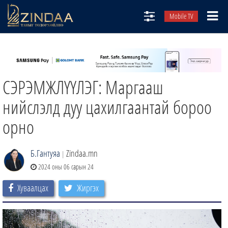
Mobile TV
НИЙТЛЭЛЧИД
ТВ8
СЭРЭМЖЛҮҮЛЭГ: Маргааш
ӨГЛӨӨНИЙ СОНИН
АУДИО ЗОХИОЛ
нийслэлд дуу цахилгаантай бороо
ЗИНДАА СЭТГҮҮЛ
орно
Б.Гантуяа
Zindaa.mn
|
2024 оны 06 сарын 24
Хуваалцах
Жиргэх