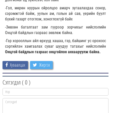
-Гол, мөрөн нуурын ойролцоо амарч зугаалахдаа сонор,
сэрэмжтэй байж, уулын ам, голын ай сав, үерийн буулт
бүхий газарт отоглож, хоноглохгүй байх
-Зөвхөн баталгаат зам гүүрээр зорчихыг нийслэлийн
Онцгой байдлын газраас зөвлөж байна.
-Гэр хорооллын айл өрхүүд хашаа, гэр, байшинг ус орохоос
сэргийлэн хамгаалах суваг шуудуу татахыг нийслэлийн
Онцгой байдлын газраас онцгойлон анхааруулж байна.
Хуваалцах
Жиргэх
Сэтгэгдэл (
0
)