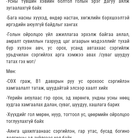
-Усны түвшин хэвийн болтол голын эрэг дагуу аялж
зугаалахгүй байх
-Бага насны хүүхэд, өндөр настан, хөгжлийн бэрхшээлтэй
иргэдийн аюулгүй байдлыг хангах
-Голын ойролцоо үйл ажиллагаа эрхэлж байгаа аялал,
амралт сувиллын газрууд цаг агаарын мэдээллийг тухай
бүр хүлээн авч, ус орох, усанд автахаас сэргийлж
урьдчилан сэргийлэх арга хэмжээ авах /суваг шуудуу
татах гэх мэт/
Мөн:
-СӨХ граж, В1 давхрын руу ус орохоос сэргийлэн
хамгаалалт татаж, шуудайтай элсээр хаалт хийх
-Үерийн аюулаас гэр орон, эд хөрөнгө, ундны усны нөөц
худгаа хамгаалах далан, суваг, шуудуу, хашлага барих
-Хүүхдийг гол мөрөн, нуур, тогтоол ус, цөөрмийн ойролцоо
тоглуулахгүй байх
-Аянга цахилгаанаас сэргийлэн, гар утас, бусад богино
долгионы эд зүйлсээс хол байх