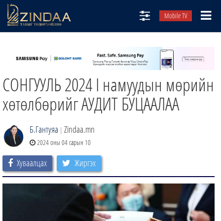
Mobile TV
НИЙТЛЭЛЧИД
ТВ8
СОНГУУЛЬ 2024 I намуудын мөрийн
ӨГЛӨӨНИЙ СОНИН
АУДИО ЗОХИОЛ
хөтөлбөрийг АУДИТ БУЦААЛАА
ЗИНДАА СЭТГҮҮЛ
Б.Гантуяа
Zindaa.mn
|
2024 оны 04 сарын 10
Хуваалцах
Жиргэх