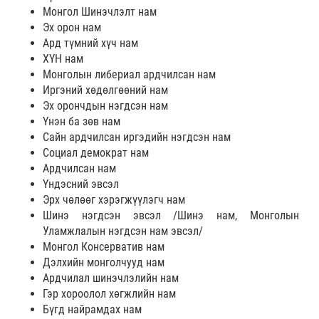
Монгол Шинэчлэлт нам
Эх орон нам
Ард түмний хүч нам
ХҮН нам
Монголын либериал ардчилсан нам
Иргэний хөдөлгөөний нам
Эх орончдын нэгдсэн нам
Үнэн ба зөв нам
Сайн ардчилсан иргэдийн нэгдсэн нам
Социал демократ нам
Ардчилсан нам
Үндэсний эвсэл
Эрх чөлөөг хэрэгжүүлэгч нам
Шинэ нэгдсэн эвсэл /Шинэ нам, Монголын
Уламжлалын нэгдсэн нам эвсэл/
Монгол Консерватив нам
Дэлхийн монголчууд нам
Ардчилал шинэчлэлийн нам
Гэр хороолол хөгжлийн нам
Бүгд найрамдах нам