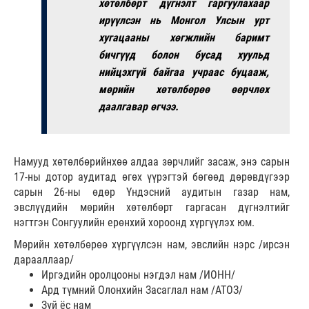
хөтөлбөрт дүгнэлт гаргуулахаар
ирүүлсэн нь Монгол Улсын урт
хугацааны хөгжлийн баримт
бичгүүд болон бусад хуульд
нийцэхгүй байгаа учраас буцааж,
мөрийн хөтөлбөрөө өөрчлөх
даалгавар өгчээ.
Намууд хөтөлбөрийнхөө алдаа зөрчлийг засаж, энэ сарын
17-ны дотор аудитад өгөх үүрэгтэй бөгөөд дөрөвдүгээр
сарын 26-ны өдөр Үндэсний аудитын газар нам,
эвслүүдийн мөрийн хөтөлбөрт гаргасан дүгнэлтийг
нэгтгэн Сонгуулийн ерөнхий хороонд хүргүүлэх юм.
Мөрийн хөтөлбөрөө хүргүүлсэн нам, эвслийн нэрс /ирсэн
дарааллаар/
Иргэдийн оролцооны нэгдэл нам /ИОНН/
Ард түмний Олонхийн Засаглал нам /АТОЗ/
Зүй ёс нам