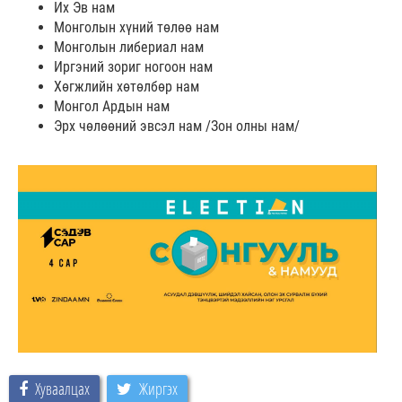
Их Эв нам
Монголын хүний төлөө нам
Монголын либериал нам
Иргэний зориг ногоон нам
Хөгжлийн хөтөлбөр нам
Монгол Ардын нам
Эрх чөлөөний эвсэл нам /Зон олны нам/
Хуваалцах
Жиргэх