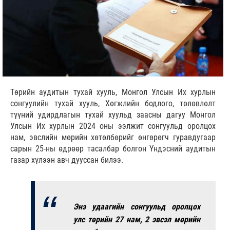
Төрийн аудитын тухай хууль, Монгол Улсын Их хурлын
сонгуулийн тухай хууль, Хөгжлийн бодлого, төлөвлөлт
түүний удирдлагын тухай хуульд заасны дагуу Монгол
Улсын Их хурлын 2024 оны ээлжит сонгуульд оролцох
нам, эвслийн мөрийн хөтөлбөрийг өнгөрөгч гуравдугаар
сарын 25-ны өдрөөр тасалбар болгон Үндэсний аудитын
газар хүлээн авч дууссан билээ.
Энэ удаагийн сонгуульд оролцох
улс төрийн 27 нам, 2 эвсэл мөрийн