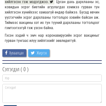
хийлгэсэн гэж мэдэгджээ.
Цусан дахь дархлааны эс,
ковидын эсрэг биетийн агуулагдах хэмжээ гурван тун
хийлгэсэн хүнийхээс хамаагүй өндөр байжээ. Бусад өвчин
үүсгэгчийн эсрэг дархлааны тогтолцоо хэвийн байсан аж.
Тиймээс вакцины хэт их тун түүний дархлааны тогтолцоог
гэмтээгээгүй гэж үзсэн байна.
Гэсэн хэдий ч эмч нар коронавирусийн эсрэг вакциныг
гурван тунгаас илүү хийлгэхийг зөвлөдөггүй.
Хуваалцах
Жиргэх
Сэтгэгдэл (
0
)