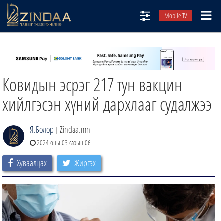
Mobile TV
НИЙТЛЭЛЧИД
ТВ8
Ковидын эсрэг 217 тун вакцин
ӨГЛӨӨНИЙ СОНИН
АУДИО ЗОХИОЛ
хийлгэсэн хүний дархлааг судалжээ
ЗИНДАА СЭТГҮҮЛ
Я.Болор
Zindaa.mn
|
2024 оны 03 сарын 06
Хуваалцах
Жиргэх