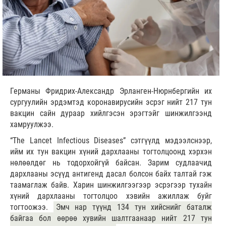
Германы Фридрих-Александр Эрланген-Нюрнбергийн их
сургуулийн эрдэмтэд коронавирусийн эсрэг нийт 217 тун
вакцин сайн дураар хийлгэсэн эрэгтэйг шинжилгээнд
хамруулжээ.
“The Lancet Infectious Diseases” сэтгүүлд мэдээлснээр,
ийм их тун вакцин хүний дархлааны тогтолцоонд хэрхэн
нөлөөлдөг нь тодорхойгүй байсан. Зарим судлаачид
дархлааны эсүүд антигенд дасал болсон байх талтай гэж
таамаглаж байв. Харин шинжилгээгээр эсрэгээр тухайн
хүний дархлааны тогтолцоо хэвийн ажиллаж буйг
тогтоожээ.
Эмч нар түүнд 134 тун хийснийг баталж
байгаа бол өөрөө хувийн шалтгаанаар нийт 217 тун