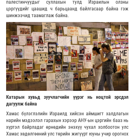
палестинчуудыг суллахын тулд Израилын олзны
цэргүүдийг цаашид ч барьцаанд байлгасаар байна гэж
шинжээчид таамаглаж байна.
Катарын хувьд зуучлагчийн үүрэг нь ноцтой эрсдэл
дагуулж байна
Хамас бүлэглэлийн Израилд хийсэн аймшигт халдлагын
нарийн мэдээлэл гарахын хэрээр АНУ-ын цэргийн бааз нь
хүртэл байрладаг өрнөдийн энэхүү чухал холбоотон улс
Хамас хөдөлгөөний улс төрийн жигүүрт юуны учир орогнох