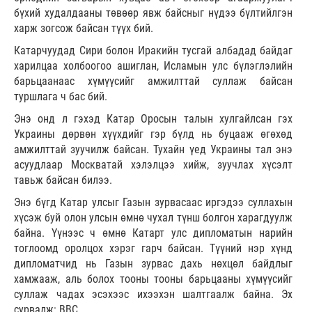
бүхий худалдааны төвөөр явж байсныг нүдээ бүлтийлгэн
харж зогсож байсан түүх бий.
Катарчуудад Сири болон Иракийн тусгай албадад байдаг
харилцаа холбоогоо ашиглан, Исламын улс бүлэглэлийн
барьцаанаас хүмүүсийг амжилттай суллаж байсан
туршлага ч бас бий.
Энэ онд л гэхэд Катар Оросын талын хулгайлсан гэх
Украины дөрвөн хүүхдийг гэр бүлд нь буцааж өгөхөд
амжилттай зуучилж байсан. Тухайн үед Украины тал энэ
асуудлаар Москватай хэлэлцээ хийж, зуучлах хүсэлт
тавьж байсан билээ.
Энэ бүгд Катар улсыг Газын зурвасаас иргэдээ суллахын
хүсэж буй олон улсын өмнө чухал түнш болгон харагдуулж
байна. Үүнээс ч өмнө Катарт улс дипломатын нарийн
тоглоомд оролцох хэрэг гарч байсан. Түүний нэр хүнд
дипломатчид нь Газын зурвас дахь нөхцөл байдлыг
хамжааж, аль болох тооны тооны барьцааны хүмүүсийг
суллаж чадах эсэхээс ихээхэн шалтгаалж байна. Эх
сурвалж: ВВС