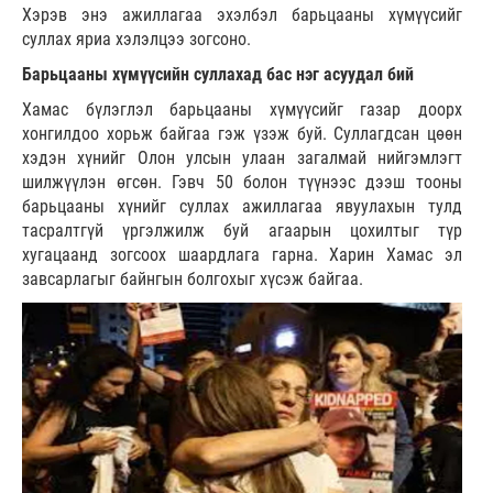
Хэрэв энэ ажиллагаа эхэлбэл барьцааны хүмүүсийг
суллах яриа хэлэлцээ зогсоно.
Барьцааны хүмүүсийн суллахад бас нэг асуудал бий
Хамас бүлэглэл барьцааны хүмүүсийг газар доорх
хонгилдоо хорьж байгаа гэж үзэж буй. Суллагдсан цөөн
хэдэн хүнийг Олон улсын улаан загалмай нийгэмлэгт
шилжүүлэн өгсөн. Гэвч 50 болон түүнээс дээш тооны
барьцааны хүнийг суллах ажиллагаа явуулахын тулд
тасралтгүй үргэлжилж буй агаарын цохилтыг түр
хугацаанд зогсоох шаардлага гарна. Харин Хамас эл
завсарлагыг байнгын болгохыг хүсэж байгаа.