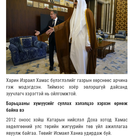
Харин Израил Хамас бүлэглэлийг газрын хөрснөөс арчина
гэж мэдэгдсэн. Тиймээс хоёр эвлэршгүй дайсанд
зуучлагч хэрэгтэй нь ойлгомжтой.
Барьцааны хүмүүсийг суллах хэлэлцээ хэрхэн өрнөж
байна вэ
2012 оноос хойш Катарын нийслэл Доха хотод Хамас
хөдөлгөөний улс төрийн жигүүрийн төв үйл ажиллагаа
явуулж байгаа. Төвийг Исмаил Ханиа удирдаж буй.