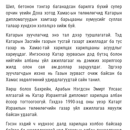
Шил, бетонон тэнгэр баганадсан барилга бүхий супер
орчин үеийн Доха хотод Хамас-ын төлөөлөгчид Катарын
дипломатуудын хамтаар барьцааны хүмүүсийг суллах
талаар хүндхэн хэлэлцээ хийж буй.
Катарын зуучлагчид энэ тал дээр туршлагатай. Тэд
Катарын Засгийн газрын тусгай газарт ажилладаг ба тус
газар нь Хамас-тай харилцах харилцааны асуудлыг
хариуцдаг. Ингэснээр Катар зурвасын дэд бүтэц болон
нийтийн албаны үйл ажиллагааг нь дэмжих зорилгоор
жилд олон сая ам.доллар зарцуулдаг. Эдгээр
зуучлагчдын ихэнх нь Газын зурваст очиж байсан ба
Хамас хөдөлгөөний удирдлагуудтай сайн танил.
Хөрш болох Бахрейн, Арабын Нэгдсэн Эмирт Улсаас
ялгаатай нь Катар Израилтай дипломат харилцаа албан
ёсоор тогтоогоогүй. Гэхдээ 1990-ээд оны үеэр Катарт
Израилын төлөөлөгчийн газар үйл ажиллагаа явуулж
байсан удаатай.
Гэсэн хэдий ч нүднээс далд харилцаа холбоо байсаар