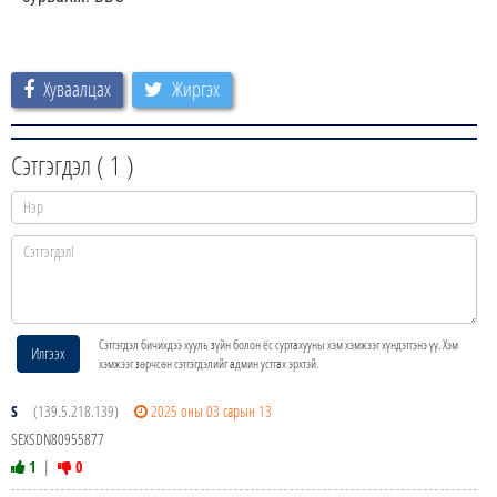
Хуваалцах
Жиргэх
Сэтгэгдэл (
1
)
Сэтгэгдэл бичихдээ хууль зүйн болон ёс суртахууны хэм хэмжээг хүндэтгэнэ үү. Хэм
Илгээх
хэмжээг зөрчсөн сэтгэгдэлийг админ устгах эрхтэй.
S
(139.5.218.139)
2025 оны 03 сарын 13
SEXSDN80955877
1
|
0