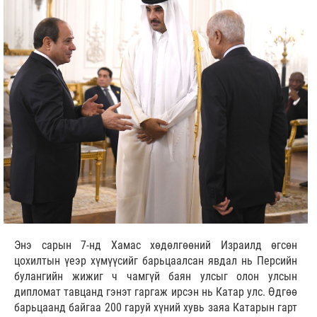
Энэ сарын 7-нд Хамас хөдөлгөөний Израилд өгсөн
цохилтын үеэр хүмүүсийг барьцаалсан явдал нь Персийн
булангийн жижиг ч чамгүй баян улсыг олон улсын
дипломат тавцанд гэнэт гаргаж ирсэн нь Катар улс. Өдгөө
барьцаанд байгаа 200 гаруй хүний хувь заяа Катарын гарт