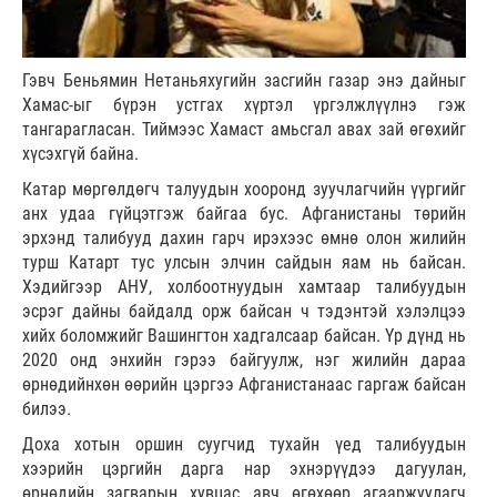
Гэвч Беньямин Нетаньяхугийн засгийн газар энэ дайныг
Хамас-ыг бүрэн устгах хүртэл үргэлжлүүлнэ гэж
тангарагласан. Тиймээс Хамаст амьсгал авах зай өгөхийг
хүсэхгүй байна.
Катар мөргөлдөгч талуудын хооронд зуучлагчийн үүргийг
анх удаа гүйцэтгэж байгаа бус. Афганистаны төрийн
эрхэнд талибууд дахин гарч ирэхээс өмнө олон жилийн
турш Катарт тус улсын элчин сайдын яам нь байсан.
Хэдийгээр АНУ, холбоотнуудын хамтаар талибуудын
эсрэг дайны байдалд орж байсан ч тэдэнтэй хэлэлцээ
хийх боломжийг Вашингтон хадгалсаар байсан. Үр дүнд нь
2020 онд энхийн гэрээ байгуулж, нэг жилийн дараа
өрнөдийнхөн өөрийн цэргээ Афганистанаас гаргаж байсан
билээ.
Доха хотын оршин суугчид тухайн үед талибуудын
хээрийн цэргийн дарга нар эхнэрүүдээ дагуулан,
өрнөдийн загварын хувцас авч өгөхөөр агааржуулагч