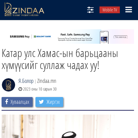
Mobile TV
НИЙТЛЭЛЧИД
ТВ8
Катар улс Хамас-ын барьцааны
ӨГЛӨӨНИЙ СОНИН
АУДИО ЗОХИОЛ
хүмүүсийг суллаж чадах уу!
ЗИНДАА СЭТГҮҮЛ
Я.Болор
Zindaa.mn
|
2023 оны 10 сарын 30
Хуваалцах
Жиргэх