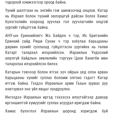
тодорхой хэмжээгээр ороод байна.
Үүний шалтгаан нь энгийн гэж шинжээчид онцлов. Катар
нь Израил болон түүний эвлэршгүй дайсан болох Хамас
бүлэглэлийн хооронд зуучлах гол зуучлагчийн онцгой
үүргийг гүйцэтгэж байна.
АНУ-ын Ерөнхийлөгч Жо Байден ч тэр, Их Британийн
Ерөнхий сайд Риши Сунак ч тэр хоёулаа барьцааны
дөрвөн хүнийг суллахад гүйцэтгэсэн үүргийнх нь төлөө
Катарт талархал илэрхийлсэн. Израилын Үндэсний
аюулгүй байдлын зөвлөлийн тэргүүн Цахи Ханегби мөн
талархлаа илэрхийлсэн билээ.
Катарын тэвчээр болон ятгах хүч ойрын үед олон арван
барьцааны хүнийг суллах боломж олгоно гэдэгт Катар
итгэж байна. Гэхдээ Израилын арми Газын зурвас руу
нэвтэрвэл энэ үйл явцыг хүндрүүлнэ.
Ингэхдээ Израилын иргэд гэхээсээ илүүтэйгээр давхар
иргэншилтэй хүмүүсийг суллах асуудал яригдаж байна.
Хамас бүлэглэл Израилын шоронд хоригдож буй