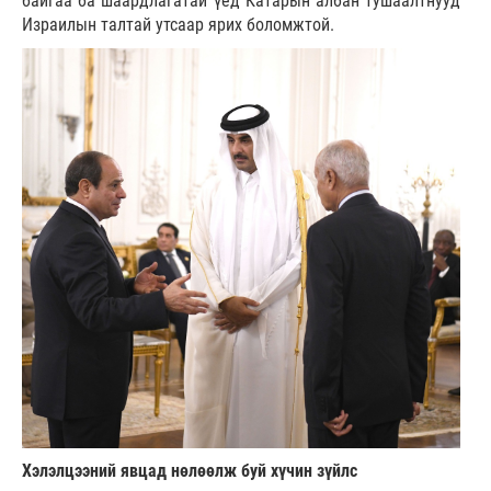
байгаа ба шаардлагатай үед Катарын албан тушаалтнууд
Израилын талтай утсаар ярих боломжтой.
Хэлэлцээний явцад нөлөөлж буй хүчин зүйлс