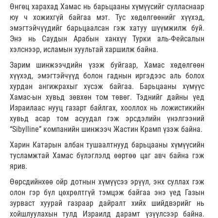
Өнгөц харахад Хамас нь барьцааны хүмүүсийг сулласнаар
юу ч хожихгүй байгаа мэт. Тус хөдөлгөөнийг хүүхэд,
эмэгтэйчүүдийг барьцаалсан гэж хатуу шүүмжилж буй.
Энэ нь Саудын Арабын ханхүү Турки аль-Фейсалын
хэлснээр, исламын хуультай харшилж байна.
Зарим шинжээчдийн үзэж буйгаар, Хамас хөдөлгөөн
хүүхэд, эмэгтэйчүүд болон гаднын иргэдээс аль болох
хурдан ангижрахыг хүсэж байгаа. Барьцааны хүмүүс
Хамас-ын хувьд зөвхөн том төвөг. Тэднийг дайны үед
Израилаас нууц газарт байлгах, хооллох нь ложистикийн
хувьд асар том асуудал гэж эрсдэлийн үнэлгээний
“Sibylline” компанийн шинжээч Жастин Крамп үзэж байна.
Харин Катарын албан тушаалтнууд барьцааны хүмүүсийн
тусламжтай Хамас бүлэглэлд өөртөө цаг авч байна гэж
ярив.
Өөрсдийнхөө ойр дотнын хүмүүсээ эрүүл, энх суллах гэж
олон гэр бүл цөхрөлтгүй тэмцэж байгаа энэ үед Газын
зурваст хуурай газраар дайралт хийх шийдвэрийг нь
хойшлуулахын тулд Израилд дарамт үзүүлсээр байна.