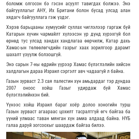
боломж олгосон бэ гэсэн асуулт тавигдах болжээ. Энэ
байгууллагыг АНУ, Их Британи болон бусад улсад алан
хядагч байгууллага гэж үздэг.
Хэрэв барьцааны хүмүүсийг суллах чиглэлээр гаргаж буй
Катарын хүчин чармайлт хүлээсэн үр дүнд хүрэхгүй бол
өрнөд тус улсад хандах хандлагаа өөрчилж, Катар дахь
Хамас-ын төлөөлөгчдийн газрыг хаах зорилгоор дарамт
шахалт үзүүлж болзошгүй.
Энэ сарын 7-ны өдрийн үүрээр Хамас бүлэглэлийн хийсэн
халдлагын дараа Израил сэргэлт авч чадаагүй л байна.
Газын зурваст 2.3 сая палестин хүн амьдардаг тэр дундаа
2007 оноос хойш Газыг удирдаж буй Хамас
бүлэглэлийнхэн бий.
Үүнээс хойш Израил бараг хоёр долоо хоногийн турш
Газын зурваст агаараас цохилт тасралтгүй өгч байгаа ба
үүний улмаас таван мянган хүн амиа алдаад байна. НҮБ
галаа даруй зогсоохыг шаардаж байгаа билээ.