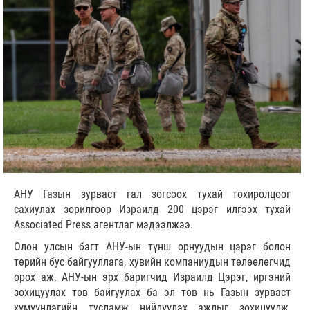
АНУ Газын зурваст гал зогсоох тухай тохиролцоог
сахиулах зорилгоор Израилд 200 цэрэг илгээх тухай
Associated Press агентлаг мэдээлжээ.
Олон улсын багт АНУ-ын түнш орнуудын цэрэг болон
төрийн бус байгууллага, хувийн компаниудын төлөөлөгчид
орох аж. АНУ-ын эрх баригчид Израилд Цэрэг, иргэний
зохицуулах төв байгуулах ба эл төв нь Газын зурваст
хүмүүнлэгийн тусламж нийлүүлэх ажлыг зохицуулж,