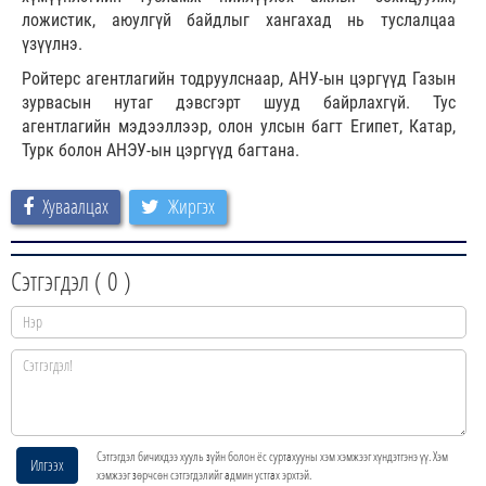
ложистик, аюулгүй байдлыг хангахад нь туслалцаа
үзүүлнэ.
Ройтерс агентлагийн тодруулснаар, АНУ-ын цэргүүд Газын
зурвасын нутаг дэвсгэрт шууд байрлахгүй. Тус
агентлагийн мэдээллээр, олон улсын багт Египет, Катар,
Турк болон АНЭУ-ын цэргүүд багтана.
Хуваалцах
Жиргэх
Сэтгэгдэл (
0
)
Сэтгэгдэл бичихдээ хууль зүйн болон ёс суртахууны хэм хэмжээг хүндэтгэнэ үү. Хэм
Илгээх
хэмжээг зөрчсөн сэтгэгдэлийг админ устгах эрхтэй.