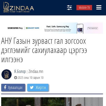
Mobile TV
НИЙТЛЭЛЧИД
ТВ8
АНУ Газын зурваст гал зогсоох
ӨГЛӨӨНИЙ СОНИН
АУДИО ЗОХИОЛ
дэглэмийг сахиулахаар цэргээ
ЗИНДАА СЭТГҮҮЛ
илгээнэ
Я.Болор
Zindaa.mn
|
2025 оны 10 сарын 10
Хуваалцах
Жиргэх