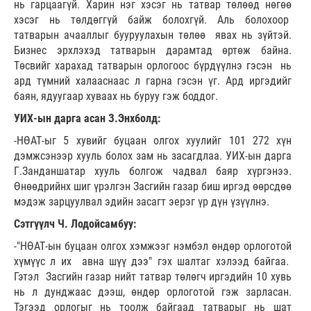
нь гарцаагүй. Харин нэг хэсэг нь татвар төлөөд нөгөө
хэсэг нь төлдөггүй байж болохгүй. Аль болохоор
татварын ачааллыг бууруулахын төлөө явах нь зүйтэй.
Бизнес эрхлэхэд татварын дарамтад өртөж байна.
Төсвийг харахад татварын орлогоос бүрдүүлнэ гэсэн нь
ард түмний халааснаас л гарна гэсэн үг. Ард иргэдийг
баян, ядуугаар хуваах нь буруу гэж боддог.
УИХ-ын дарга асан З.Энхболд:
-НӨАТ-ыг 5 хувийг буцаан олгох хуулийг 101 272 хүн
дэмжсэнээр хууль болох зам нь засагдлаа. УИХ-ын дарга
Г.Занданшатар хууль болгож чадвал баяр хүргэнээ.
Өнөөдрийнх шиг үрэлгэн Засгийн газар биш иргэд өөрсдөө
мэдэж зарцуулвал эдийн засагт эерэг үр дүн үзүүлнэ.
Сэтгүүлч Ч. Лодойсамбуу:
-"НӨАТ-ын буцаан олгох хэмжээг нэмбэл өндөр орлоготой
хүмүүс л их авна шүү дээ" гэх шалтаг хэлээд байгаа.
Гэтэл Засгийн газар нийт татвар төлөгч иргэдийн 10 хувь
нь л дунджаас дээш, өндөр орлоготой гэж зарласан.
Тэгээд орлогыг нь тоолж байгаад татварыг нь шат