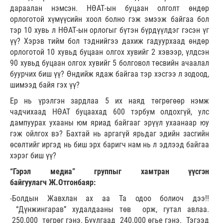
дараалан нэмсэн. НӨАТ-ын буцаан олголт өндөр
орлоготой хүмүүсийн хоол болно гэж эмээж байгаа бол
тэр 10 хувь л НӨАТ-ын орлогыг бүтэн бүрдүүлдэг гэсэн үг
үү? Хэрэв тийм бол тэднийгээ дахиж гадуурхаад өндөр
орлоготой 10 хувьд буцаан олгох хувийг 2 хэвээр, үлдсэн
90 хувьд буцаан олгох хувийг 5 болговол төсвийн ачаалал
буурчих биш үү? Өндийж ядаж байгаа тэр хэсгээ л зодоод,
шимээд байя гэх үү?
Ер нь үрэлгэн зардлаа 5 их наяд төгрөгөөр нэмж
чадчихаад НӨАТ буцаахад 600 тэрбум олдохгүй, улс
дампуурах ухааны юм яриад байгааг эрүүл ухаанаар юу
гэж ойлгох вэ? Бахтай нь аргагүй ярьдаг эдийн засгийн
өсөлтийг иргэд нь биш эрх баригч нам нь л эдлээд байгаа
хэрэг биш үү?
“Гэрэл медиа” группыг хамтран үүсгэн
байгуулагч Ж.Отгонбаяр:
-Болдын Жавхлан ах аа Та одоо болиоч дээ!!
“Дүнжингарав” худалдааны төв орж, гутал авлаа.
250.000 төгрөг гэнэ. Буулгаад 240.000 өгье гэнэ. Тэгээд