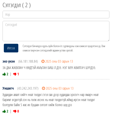
Сэтгэгдэл (
2
)
Сэтгэгдэл бичихдээ хууль зүйн болон ёс суртахууны хэм хэмжээг хүндэтгэнэ үү. Хэм
Илгээх
хэмжээг зөрчсөн сэтгэгдэлийг админ устгах эрхтэй.
энэ үнэн
(66.181.188.84)
2025 оны 03 сарын 13
ЗА ДАА ЖАВХЛАН Ч ӨӨДТЭЙ АМЬТАН БИШ Л ДЭЭ. НЭГ МУУ АВИЛГАЧ ШҮҮДЭЭ.
2
|
1
Уншигч
(43.242.243.197)
2025 оны 03 сарын 13
Худалдан авалт хийгч нөат төлдөг.гэтэл зах дээр худалдаа эрхлэгч нар ямарч нөат
баримт өгдөггүй.хэн нь төлж ихэнх нь нөат төлдөггүй.иймд иргэн нөат төлдөг
болгуулж байж 5 иас их буцаан олголт хийж болно шүү дээ
2
|
0