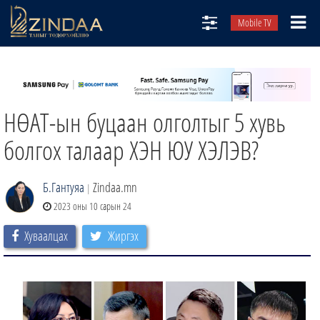
Mobile TV
НИЙТЛЭЛЧИД
ТВ8
НӨАТ-ын буцаан олголтыг 5 хувь
ӨГЛӨӨНИЙ СОНИН
АУДИО ЗОХИОЛ
болгох талаар ХЭН ЮУ ХЭЛЭВ?
ЗИНДАА СЭТГҮҮЛ
Б.Гантуяа
Zindaa.mn
|
2023 оны 10 сарын 24
Хуваалцах
Жиргэх