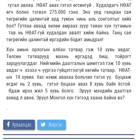
гутал авлаа. НӨАТ авах гэтэл өгсөнгүй . Худалдагч НӨАТ
өгч болно тэгвэл 275.000 гэнэ. Энэ үед ганцхан сая
төгрөгийн цалинтай ард түмэн чинь аль сонголтыг хийх
бол? Гутлаа аваад хөлөө амраах зуур таван хүн тутамын
тав нь НӨАТ-гүй худалдан авалт хийж байна. Ганц сая
төгрөгийн цалинтай иргэдийн бодит амьдрал!
Хүн амын орлогын албан татвар гэж 10 хувь авдаг.
Төлсөн татварууд маань иргэдэд биш, тойрогт
зарцуулагддаг. Нийгмийн даатгалын шимтгэл гэж 10 хувь
авдаг ч хэзээ ч үүргээ гүйцэтгэхгүй хөгийн татвар. НӨАТ-
ын 10 хувиа бас нэмж авахаа больчих тэгэх үү. Буцааж
өгдөг нь 2 хувь, гэтэл буцаан авах 8 хувь байх ёстой.
Ядаж ирэх жил 5 хувь болго. Эрүүл мэндийн даатгал
ахиад л авна. Эрүүл Монгол хүн тэгээд хаана байна вэ?
.
Хуваалцах
Жиргэх