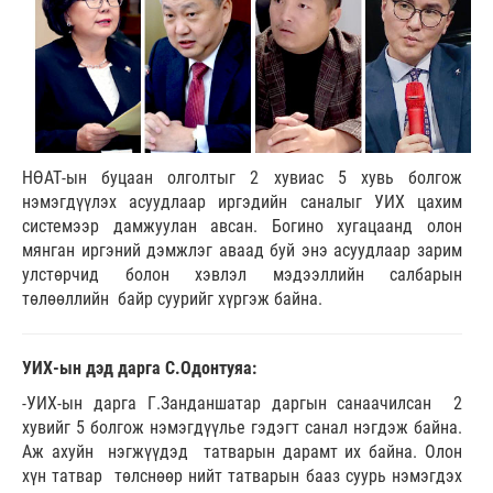
НӨАТ-ын буцаан олголтыг 2 хувиас 5 хувь болгож
нэмэгдүүлэх асуудлаар иргэдийн саналыг УИХ цахим
системээр дамжуулан авсан. Богино хугацаанд олон
мянган иргэний дэмжлэг аваад буй энэ асуудлаар зарим
улстөрчид болон хэвлэл мэдээллийн салбарын
төлөөллийн байр суурийг хүргэж байна.
УИХ-ын дэд дарга С.Одонтуяа:
-УИХ-ын дарга Г.Занданшатар даргын санаачилсан 2
хувийг 5 болгож нэмэгдүүлье гэдэгт санал нэгдэж байна.
Аж ахуйн нэгжүүдэд татварын дарамт их байна. Олон
хүн татвар төлснөөр нийт татварын бааз суурь нэмэгдэх