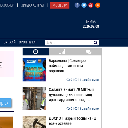
О ЗОХИОЛ
ЗИНДАА СЭТГҮҮЛ
MOBILE TV
БЯМБА
2026.08.08
E
ЗУРХАЙ
ОРОН НУТАГ
Барселона | Солилцоо
наймаа дагасан том
өөрчлөлт
0 |
11 цагийн өмнө
Сэлэнгэ аймагт 70 МВт-ын
дулааны цахилгаан станц
ирэх сард ашиглалтад …
ргэх
0 |
13 цагийн өмнө
ДОХИО | Газрын тосны ханш
өсөж эхэллээ