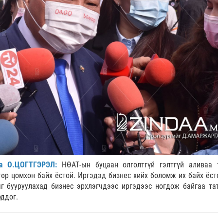
га О.ЦОГТГЭРЭЛ:
НӨАТ-ын буцаан олголтгүй гэлтгүй аливаа 
өр цомхон байх ёстой. Иргэдэд бизнес хийх боломж их байх ёст
г бууруулахад бизнес эрхлэгчдээс иргэдээс ногдож байгаа та
оддог.