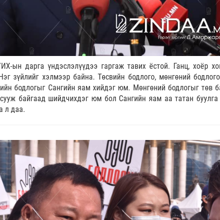
УИХ-ын дарга үндэслэлүүдээ гаргаж тавих ёстой. Ганц, хоёр хо
Нэг зүйлийг хэлмээр байна. Төсвийн бодлого, мөнгөний бодлого
сийн бодлогыг Сангийн яам хийдэг юм. Мөнгөний бодлогыг төв б
асууж байгаад шийдчихдэг юм бол Сангийн яам аа татан буулга 
а л даа.