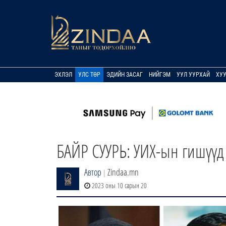
ЭХЛЭЛ
УЛС ТӨР
ЭДИЙН ЗАСАГ
НИЙГЭМ
УУЛ УУРХАЙ
ХУ
БАЙР СУУРЬ: УИХ-ын гишүүд
Автор
Zindaa.mn
|
2023 оны 10 сарын 20