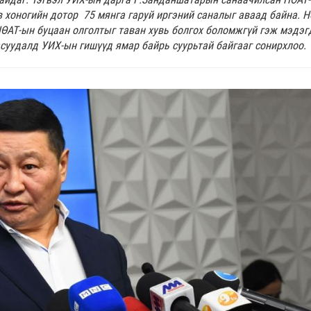
ав хоногийн дотор 75 мянга гаруй иргэний саналыг аваад байна. Н
ӨАТ-ын буцаан олголтыг таван хувь болгох боломжгүй гэж мэдэг
асуудалд УИХ-ын гишүүд ямар байрь суурьтай байгааг сонирхлоо.