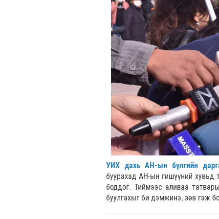
УИХ дахь АН-ын бүлгийн дар
буурахад АН-ын гишүүний хувьд т
боддог. Тиймээс аливаа татвары
буулгахыг би дэмжинэ, зөв гэж б