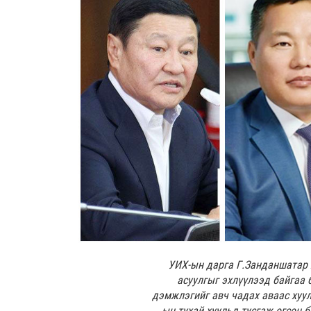
УИХ-ын дарга Г.Занданшатар х
асуулгыг эхлүүлээд байгаа 
дэмжлэгийг авч чадах аваас хуул
ын тухай хуульд тусгаж өгсөн 