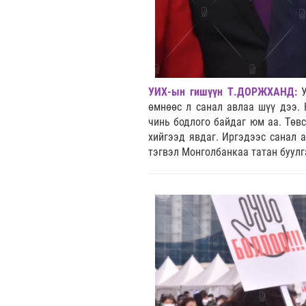
УИХ-ын гишүүн Т.ДОРЖХАНД:
өмнөөс л санал авлаа шүү дээ. 
чинь бодлого байдаг юм аа. Төв
хийгээд явдаг. Иргэдээс санал 
тэгвэл Монголбанкаа татан буулг