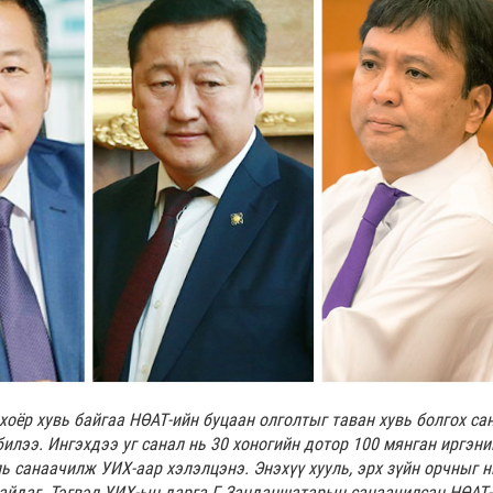
оёр хувь байгаа НӨАТ-ийн буцаан олголтыг таван хувь болгох са
билээ. Ингэхдээ уг санал нь 30 хоногийн дотор 100 мянган иргэни
ь санаачилж УИХ-аар хэлэлцэнэ. Энэхүү хууль, эрх зүйн орчныг н
байдаг. Тэгвэл УИХ-ын дарга Г.Занданшатарын санаачилсан НӨАТ-