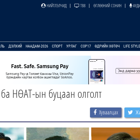
НИЙТЛЭЛЧИД
ТВ8
ӨГЛӨӨНИЙ СОНИН
АУДИ
УЛЬ
ДЭЛХИЙ
НААДАМ-2026
СПОРТ
УРЛАГ
COP17
ӨДРИЙН ХӨТӨЧ
LIFE STYL
 ба НӨАТ-ын буцаан олголт
Хуваалцах
Жи