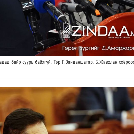
адад байр суурь байхгүй. Тэр Г.Занданшатар, Б.Жавхлан хоёроо