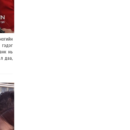
COP17
| 2026-07-28
0 |
23 цагийн өмнө
ӨГЛӨӨНИЙ МЭНД!
0 |
23 цагийн өмнө
ногийн
 гэдэг
Нийслэлийн цэцэрлэгийн бүртгэл 8 дугаар сарын
анк нь
10-наас э…
л даа,
Боловсрол
| 2026-07-27