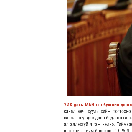
УИХ дахь МАН-ын бүлгийн дарг
санал авч, хууль хийж тогтооно
саналын үндэс дээр бодлого гарга
ял эдлэхгүй л гэж хэлнэ. Тиймээ
энэ хоёр. Тийм болохоор "D-PARL