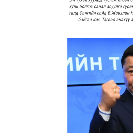
хувь болгох санал асуулга гур
талд Сангийн сайд Б.Жавхлан Н
байгаа юм. Тэгвэл энэхүү 