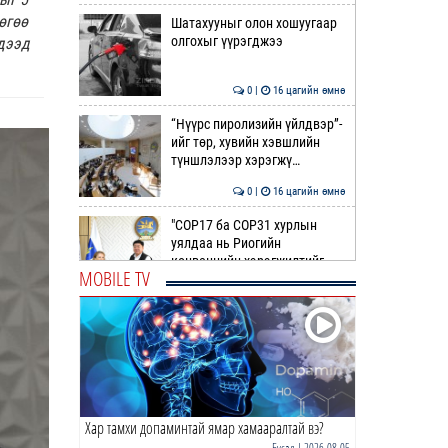
өгөө
Шатахууныг олон хошуугаар
олгохыг үүрэгджээ
дээд
0 |
16 цагийн өмнө
“Нүүрс пиролизийн үйлдвэр”-
ийг төр, хувийн хэвшлийн
түншлэлээр хэрэгжү…
0 |
16 цагийн өмнө
"COP17 ба COP31 хурлын
уялдаа нь Риогийн
конвенцийн хэрэгжилтийг
MOBILE TV
ахиул…
0 |
17 цагийн өмнө
Монгол төрийн парадокс нь
шатахуун
0 |
17 цагийн өмнө
Хар тамхи допаминтай ямар хамааралтай вэ?
Б.Пүрэвдагва: Найман
салбарын 103 үйлчилгээний
Бусад
| 2026-08-05