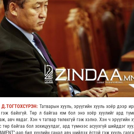
а Д.ТОГТОХСҮРЭН:
Татварын хууль, эрүүгийн хууль хоёр дээр ир
 гэж байхгүй. Төр л байгаа юм бол энэ хоёр хуулийг ард түм
ж, авч явдаг. Хэн ч татвар төлөхгүй гэж хэлнэ. Хэн ч эрүүгийн 
с төр байгаа бол зохицуулдаг, ард түмнээс асуухгүй шийддэг хуу
IAMENT"-аар бид хуулийн санал авч шийдэх ёстой гэж хууль гарга