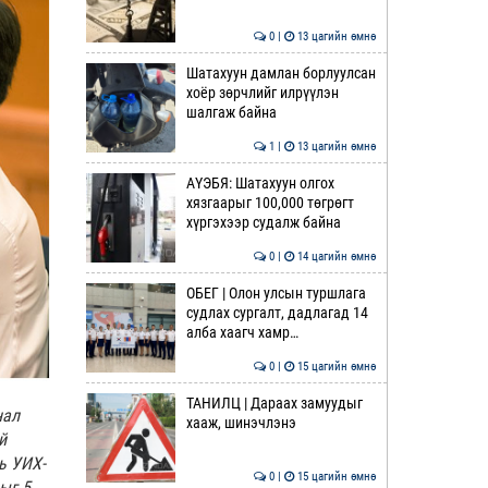
0 |
13 цагийн өмнө
Шатахуун дамлан борлуулсан
хоёр зөрчлийг илрүүлэн
шалгаж байна
1 |
13 цагийн өмнө
АҮЭБЯ: Шатахуун олгох
хязгаарыг 100,000 төгрөгт
хүргэхээр судалж байна
0 |
14 цагийн өмнө
ОБЕГ | Олон улсын туршлага
судлах сургалт, дадлагад 14
алба хаагч хамр…
0 |
15 цагийн өмнө
ТАНИЛЦ | Дараах замуудыг
нал
хааж, шинэчлэнэ
й
ь УИХ-
0 |
15 цагийн өмнө
ыг 5