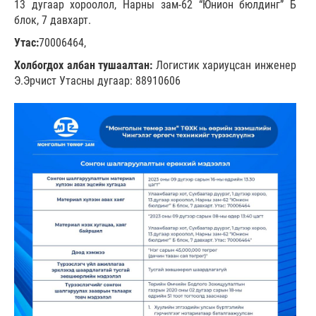
13 дугаар хороолол, Нарны зам-62 “Юнион бюлдинг” Б
блок, 7 давхарт.
Утас:
70006464,
Холбогдох албан тушаалтан:
Логистик хариуцсан инженер
Э.Эрчист Утасны дугаар: 88910606