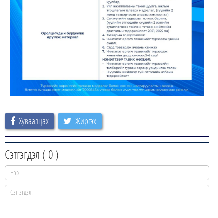
Хуваалцах
Жиргэх
Сэтгэгдэл (
0
)