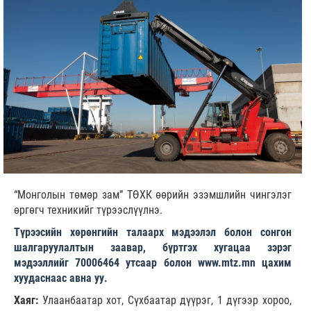
“Монголын төмөр зам” ТӨХК өөрийн эзэмшлийн чингэлэг
өргөгч техникийг түрээслүүлнэ.
Түрээсийн хөрөнгийн талаарх мэдээлэл болон сонгон
шалгаруулалтын заавар, бүртгэх хугацаа зэрэг
мэдээллийг 70006464 утсаар болон
www.mtz.mn
цахим
хуудаснаас авна уу.
Хаяг:
Улаанбаатар хот, Сүхбаатар дүүрэг, 1 дүгээр хороо,