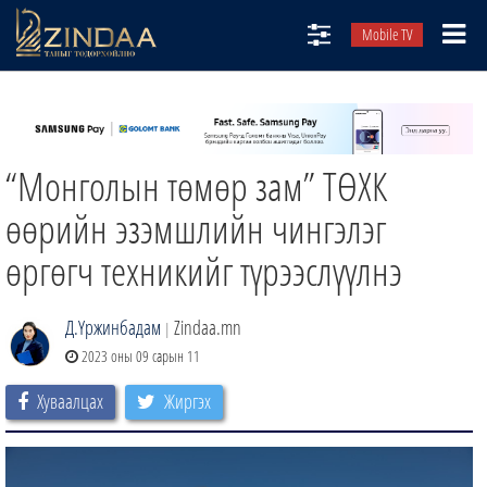
Mobile TV
НИЙТЛЭЛЧИД
ТВ8
“Монголын төмөр зам” ТӨХК
ӨГЛӨӨНИЙ СОНИН
АУДИО ЗОХИОЛ
өөрийн эзэмшлийн чингэлэг
ЗИНДАА СЭТГҮҮЛ
өргөгч техникийг түрээслүүлнэ
Д.Үржинбадам
Zindaa.mn
|
2023 оны 09 сарын 11
Хуваалцах
Жиргэх