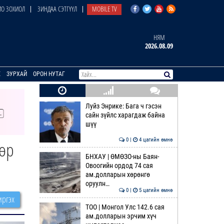
О ЗОХИОЛ
ЗИНДАА СЭТГҮҮЛ
MOBILE TV
НЯМ
2026.08.09
E
ЗУРХАЙ
ОРОН НУТАГ
Луйз Энрике: Бага ч гэсэн
сайн зүйлс харагдаж байна
шүү
0 |
4 цагийн өмнө
мөр
БНХАУ | ӨМӨЗО-ны Баян-
Овоогийн ордод 74 сая
ам.долларын хөрөнгө
оруулн…
0 |
5 цагийн өмнө
ргэх
ТОО | Монгол Улс 142.6 сая
ам.долларын эрчим хүч