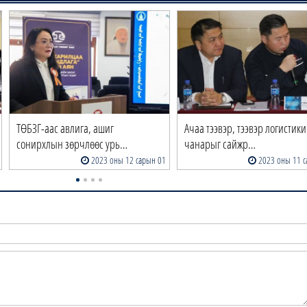
ТӨБЗГ-аас авлига, ашиг
Ачаа тээвэр, тээвэр логистик
сонирхлын зөрчлөөс урь…
чанарыг сайжр…
2023 оны 12 сарын 01
2023 оны 11 с