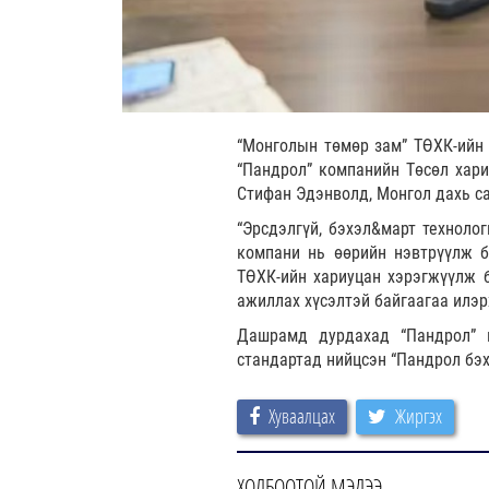
“Монголын төмөр зам” ТӨХК-ийн Г
“Пандрол” компанийн Төсөл хар
Стифан Эдэнволд, Монгол дахь са
“Эрсдэлгүй, бэхэл&март техноло
компани нь өөрийн нэвтрүүлж б
ТӨХК-ийн хариуцан хэрэгжүүлж б
ажиллах хүсэлтэй байгаагаа илэ
Дашрамд дурдахад “Пандрол” к
стандартад нийцсэн “Пандрол бэ
Хуваалцах
Жиргэх
ХОЛБООТОЙ МЭДЭЭ