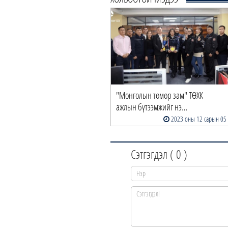
"Монголын төмөр зам" ТӨХК
ажлын бүтээмжийг нэ…
2023 оны 12 сарын 05
Сэтгэгдэл (
0
)