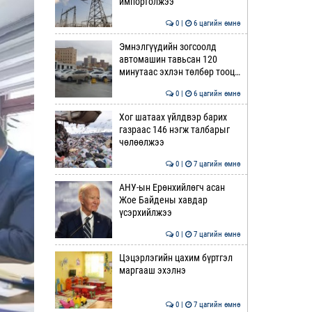
импортолжээ
0 |
6 цагийн өмнө
Эмнэлгүүдийн зогсоолд
автомашин тавьсан 120
минутаас эхлэн төлбөр тооц…
0 |
6 цагийн өмнө
Хог шатаах үйлдвэр барих
газраас 146 нэгж талбарыг
чөлөөлжээ
0 |
7 цагийн өмнө
АНУ-ын Ерөнхийлөгч асан
Жое Байдены хавдар
үсэрхийлжээ
0 |
7 цагийн өмнө
Цэцэрлэгийн цахим бүртгэл
маргааш эхэлнэ
0 |
7 цагийн өмнө