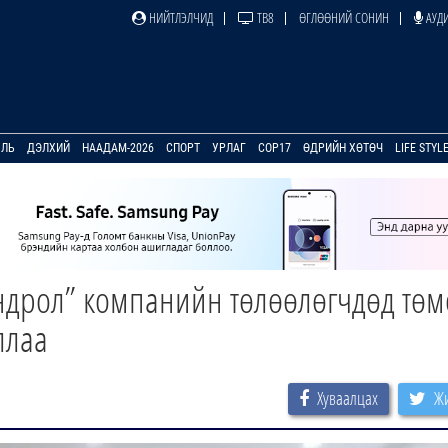
НИЙТЛЭЛЧИД
ТВ8
ӨГЛӨӨНИЙ СОНИН
АУДИ
УЛЬ
ДЭЛХИЙ
НААДАМ-2026
СПОРТ
УРЛАГ
COP17
ӨДРИЙН ХӨТӨЧ
LIFE STYL
ндрол” компанийн төлөөлөгчдөд тө
ллаа
Хуваалцах
Жи