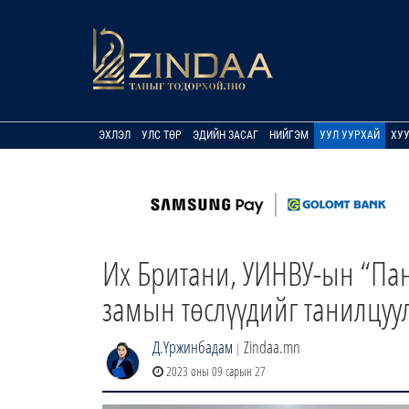
ЭХЛЭЛ
УЛС ТӨР
ЭДИЙН ЗАСАГ
НИЙГЭМ
УУЛ УУРХАЙ
ХУ
Их Британи, УИНВУ-ын “Па
замын төслүүдийг танилцуу
Д.Үржинбадам
Zindaa.mn
|
2023 оны 09 сарын 27