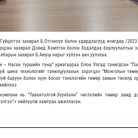
үйцэтгэх захирал Б.Отгонсүх болон удирдлагууд өчигдөр /2023.
иуцсан захирал Дэвид Хэмптон болон Худалдаа борлуулалтын з
лбарын захирал Б.Аюуш нарыг хүлээн авч уулзлаа.
ги – Насан туршийн түнш” уриагаараа Олон Улсад танигдсан “Па
уй шинэ технологийг танилцуулахын зэрэгцээ “Монголын төмө
уй баруун болон зүүн босоо тэнхлэгийн төмөр замын төсөлд о
рхийллээ.
омпани нь “Тавантолгой-Зүүнбаян” чиглэлийн төмөр замд д
хэлгээ”-г нийлүүлж хамтран ажилласан.