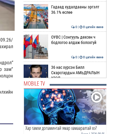
Гадаад худалдааны эргэлт
36.1% өслөө
0 |
8 цагийн өмнө
ОУВС | Сонгууль дөхсөн ч
09.26/
бодлогоо алдаж болохгүй
ахирал
0 |
8 цагийн өмнө
ндрол”
36 нас хүрсэн Билл
р зам”
Скарсгардын АМЬДРАЛЫН
ролцон
ҮЗЭЛ
MOBILE TV
0 |
9 цагийн өмнө
элхийн
ӨРНИЙН ЗУРХАЙ |
Жинлүүрийнхний бүтээлч
байдал нэмэгдэнэ
0 |
11 цагийн өмнө
Хар тамхи допаминтай ямар хамааралтай вэ?
ӨГЛӨӨНИЙ МЭНД!
Бусад
| 2026-08-05