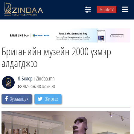
Mobile TV
НИЙТЛЭЛЧИД
ТВ8
Британийн музейн 2000 үзмэр
ӨГЛӨӨНИЙ СОНИН
АУДИО ЗОХИОЛ
алдагджээ
ЗИНДАА СЭТГҮҮЛ
Я.Болор
Zindaa.mn
|
2023 оны 08 сарын 28
Хуваалцах
Жиргэх