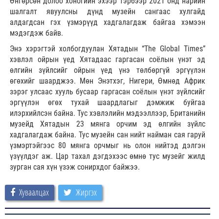
Өнгөрсөн долоо хоногийн эхээр тэрбээр 2021 онд нарийн
шалгалт явуулсны дүнд музейн сангаас хулгайд
алдагдсан гэх үзмэрүүд хадгалагдаж байгаа хэмээн
мэдэгдэж байв.
Энэ хэрэгтэй холбогдуулан Хятадын “The Global Times”
хэвлэл ойрын үед Хятадаас гаргасан соёлын үнэт эд
өлгийн зүйлсийг ойрын үед үнэ төлбөргүй эргүүлэн
өгөхийг шаарджээ. Мөн Энэтхэг, Нигери, Өмнөд Африк
зэрэг улсаас хууль бусаар гаргасан соёлын үнэт зүйлсийг
эргүүлэн өгөх тухай шаардлагыг дэмжиж буйгаа
илэрхийлсэн байна. Тус хэвлэлийн мэдээллээр, Британийн
музейд Хятадын 23 мянга орчим эд өлгийн зүйлс
хадгалагдаж байна. Тус музейн сан нийт найман сая гаруй
үзмэртэйгээс 80 мянга орчмыг нь олон нийтэд дэлгэн
үзүүлдэг аж. Цар тахал дэгдэхээс өмнө тус музейг жилд
зурган сая хүн үзэж сонирхдог байжээ.
Хуваалцах
Жиргэх