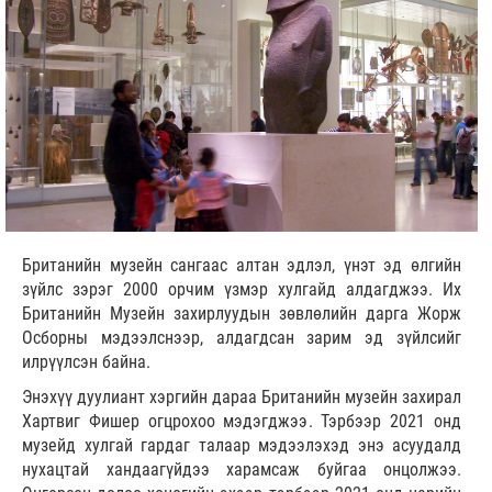
Британийн музейн сангаас алтан эдлэл, үнэт эд өлгийн
зүйлс зэрэг 2000 орчим үзмэр хулгайд алдагджээ. Их
Британийн Музейн захирлуудын зөвлөлийн дарга Жорж
Осборны мэдээлснээр, алдагдсан зарим эд зүйлсийг
илрүүлсэн байна.
Энэхүү дуулиант хэргийн дараа Британийн музейн захирал
Хартвиг Фишер огцрохоо мэдэгджээ. Тэрбээр 2021 онд
музейд хулгай гардаг талаар мэдээлэхэд энэ асуудалд
нухацтай хандаагүйдээ харамсаж буйгаа онцолжээ.