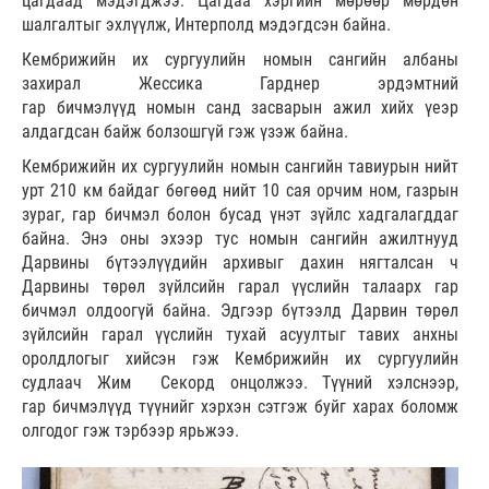
цагдаад мэдэгджээ. Цагдаа хэргийн мөрөөр мөрдөн
шалгалтыг эхлүүлж, Интерполд мэдэгдсэн байна.
Кембрижийн их сургуулийн номын сангийн албаны
захирал Жессика Гарднер эрдэмтний
гар бичмэлүүд номын санд засварын ажил хийх үеэр
алдагдсан байж болзошгүй гэж үзэж байна.
Кембрижийн их сургуулийн номын сангийн тавиурын нийт
урт 210 км байдаг бөгөөд нийт 10 сая орчим ном, газрын
зураг, гар бичмэл болон бусад үнэт зүйлс хадгалагддаг
байна. Энэ оны эхээр тус номын сангийн ажилтнууд
Дарвины бүтээлүүдийн архивыг дахин нягталсан ч
Дарвины төрөл зүйлсийн гарал үүслийн талаарх гар
бичмэл олдоогүй байна. Эдгээр бүтээлд Дарвин төрөл
зүйлсийн гарал үүслийн тухай асуултыг тавих анхны
оролдлогыг хийсэн гэж Кембрижийн их сургуулийн
судлаач Жим Секорд онцолжээ. Түүний хэлснээр,
гар бичмэлүүд түүнийг хэрхэн сэтгэж буйг харах боломж
олгодог гэж тэрбээр ярьжээ.