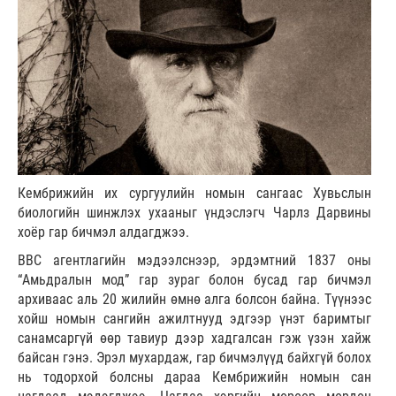
Кембрижийн их сургуулийн номын сангаас Хувьслын
биологийн шинжлэх ухааныг үндэслэгч Чарлз Дарвины
хоёр гар бичмэл алдагджээ.
ВВС агентлагийн мэдээлснээр, эрдэмтний 1837 оны
“Амьдралын мод” гар зураг болон бусад гар бичмэл
архиваас аль 20 жилийн өмнө алга болсон байна. Түүнээс
хойш номын сангийн ажилтнууд эдгээр үнэт баримтыг
санамсаргүй өөр тавиур дээр хадгалсан гэж үзэн хайж
байсан гэнэ. Эрэл мухардаж, гар бичмэлүүд байхгүй болох
нь тодорхой болсны дараа Кембрижийн номын сан