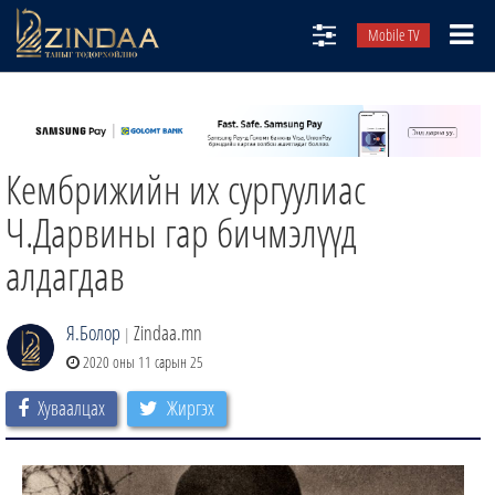
Mobile TV
НИЙТЛЭЛЧИД
ТВ8
Кембрижийн их сургуулиас
ӨГЛӨӨНИЙ СОНИН
АУДИО ЗОХИОЛ
Ч.Дарвины гар бичмэлүүд
ЗИНДАА СЭТГҮҮЛ
алдагдав
Я.Болор
Zindaa.mn
|
2020 оны 11 сарын 25
Хуваалцах
Жиргэх