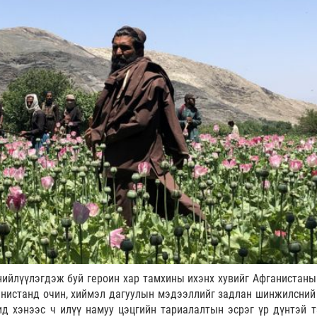
нийлүүлэгдэж буй героин хар тамхины ихэнх хувийг Афганистаны
анистанд очин, хиймэл дагуулын мэдээллийг задлан шинжилсний
ид хэнээс ч илүү намуу цэцгийн тариалалтын эсрэг үр дүнтэй 