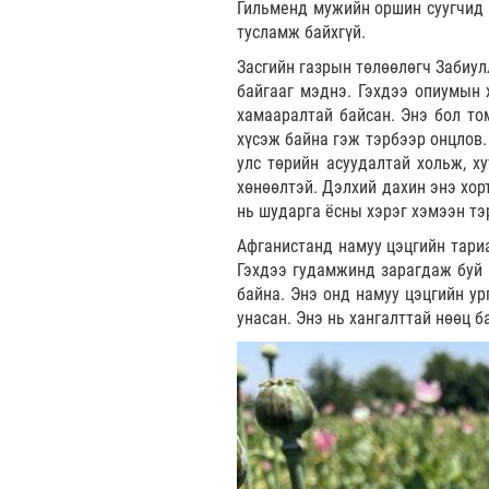
Гильменд мужийн оршин суугчид 
тусламж байхгүй.
Засгийн газрын төлөөлөгч Забиул
байгааг мэднэ. Гэхдээ опиумын 
хамааралтай байсан. Энэ бол то
хүсэж байна гэж тэрбээр онцлов.
улс төрийн асуудалтай хольж, х
хөнөөлтэй. Дэлхий дахин энэ хор
нь шударга ёсны хэрэг хэмээн т
Афганистанд намуу цэцгийн тариа
Гэхдээ гудамжинд зарагдаж буй 
байна. Энэ онд намуу цэцгийн ур
унасан. Энэ нь хангалттай нөөц б