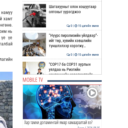
Шатахууныг олон хошуугаар
олгохыг үүрэгджээ
 намуу
й хамт
нгөнө.
0 |
15 цагийн өмнө
рим нь
“Нүүрс пиролизийн үйлдвэр”-
 үе үе
ийг төр, хувийн хэвшлийн
талбай
түншлэлээр хэрэгжү…
0 |
15 цагийн өмнө
лагийн
"COP17 ба COP31 хурлын
уялдаа нь Риогийн
конвенцийн хэрэгжилтийг
MOBILE TV
ахиул…
0 |
16 цагийн өмнө
Монгол төрийн парадокс нь
шатахуун
0 |
16 цагийн өмнө
Хар тамхи допаминтай ямар хамааралтай вэ?
Б.Пүрэвдагва: Найман
салбарын 103 үйлчилгээний
Бусад
| 2026-08-05