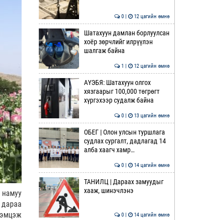
0 |
12 цагийн өмнө
Шатахуун дамлан борлуулсан
хоёр зөрчлийг илрүүлэн
шалгаж байна
1 |
12 цагийн өмнө
АҮЭБЯ: Шатахуун олгох
хязгаарыг 100,000 төгрөгт
хүргэхээр судалж байна
0 |
13 цагийн өмнө
ОБЕГ | Олон улсын туршлага
судлах сургалт, дадлагад 14
алба хаагч хамр…
0 |
14 цагийн өмнө
ТАНИЛЦ | Дараах замуудыг
хааж, шинэчлэнэ
 намуу
 дараа
тэмцэж
0 |
14 цагийн өмнө