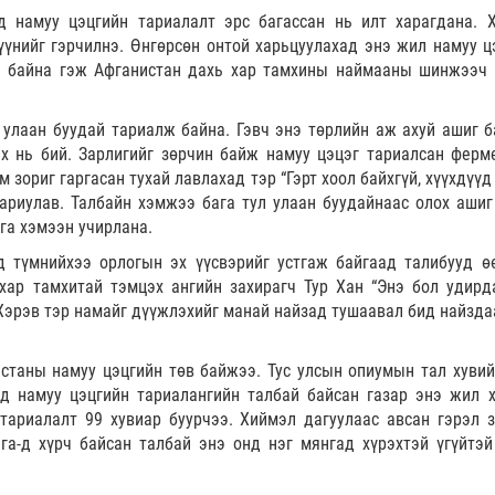
 намуу цэцгийн тариалалт эрс багассан нь илт харагдана. 
үүнийг гэрчилнэ. Өнгөрсөн онтой харьцуулахад энэ жил намуу ц
эй байна гэж Афганистан дахь хар тамхины наймааны шинжээч
улаан буудай тариалж байна. Гэвч энэ төрлийн аж ахуй ашиг б
их нь бий. Зарлигийг зөрчин байж намуу цэцэг тариалсан ферм
зориг гаргасан тухай лавлахад тэр “Гэрт хоол байхгүй, хүүхдүүд
хариулав. Талбайн хэмжээ бага тул улаан буудайнаас олох ашиг
ага хэмээн учирлана.
д түмнийхээ орлогын эх үүсвэрийг устгаж байгаад талибууд ө
хар тамхитай тэмцэх ангийн захирагч Тур Хан “Энэ бол удирд
 Хэрэв тэр намайг дүүжлэхийг манай найзад тушаавал бид найзда
станы намуу цэцгийн төв байжээ. Тус улсын опиумын тал хувий
д намуу цэцгийн тариалангийн талбай байсан газар энэ жил х
ариалалт 99 хувиар буурчээ. Хиймэл дагуулаас авсан гэрэл з
га-д хүрч байсан талбай энэ онд нэг мянгад хүрэхтэй үгүйтэй