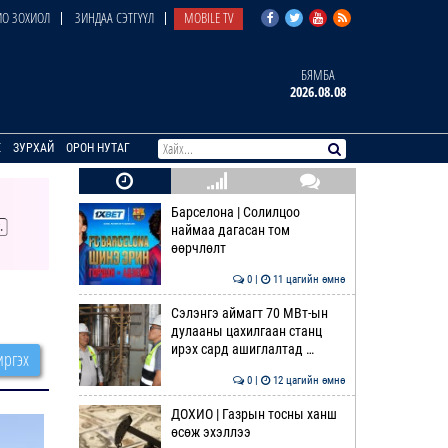
О ЗОХИОЛ
ЗИНДАА СЭТГҮҮЛ
MOBILE TV
БЯМБА
2026.08.08
E
ЗУРХАЙ
ОРОН НУТАГ
Барселона | Солилцоо
наймаа дагасан том
өөрчлөлт
0 |
11 цагийн өмнө
Сэлэнгэ аймагт 70 МВт-ын
дулааны цахилгаан станц
ирэх сард ашиглалтад …
ргэх
0 |
12 цагийн өмнө
ДОХИО | Газрын тосны ханш
өсөж эхэллээ