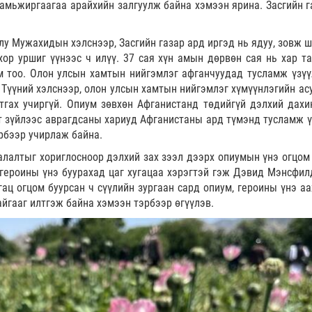
амьжиргаагаа арайхийн залгуулж байна хэмээн ярина. Засгийн г
лу Мужахидын хэлснээр, Засгийн газар ард иргэд нь ядуу, зовж 
хор уршиг үүнээс ч илүү. 37 сая хүн амын дөрвөн сая нь хар т
м тоо. Олон улсын хамтын нийгэмлэг афганчуудад тусламж үзүү
 Түүний хэлснээр, олон улсын хамтын нийгэмлэг хүмүүнлэгийн ас
утгах учиргүй. Опиум зөвхөн Афганистанд төдийгүй дэлхий дахи
т зүйлээс аврагдсаны хариуд Афганистаны ард түмэнд тусламж ү
эрбээр учирлаж байна.
лалтыг хориглосноор дэлхий зах зээл дээрх опиумын үнэ огцом 
героины үнэ буурахад цаг хугацаа хэрэгтэй гэж Дэвид Мэнсфил
гац огцом буурсан ч сүүлийн зургаан сард опиум, героины үнэ а
айгааг илтгэж байна хэмээн тэрбээр өгүүлэв.