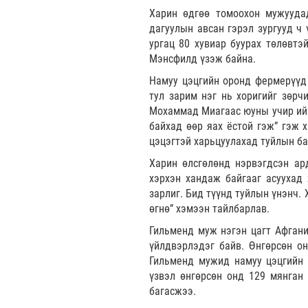
Харин өдгөө томоохон мужуудад
дагуулын авсан гэрэл зургууд ч 
ургац 80 хувиар буурах төлөвт
Мэнсфилд үзэж байна.
Намуу цэцгийн оронд фермерүүд 
тул зарим нэг нь хоригийг зөрч
Мохаммад Миагаас юуны учир ийм 
байхад өөр яах ёстой гэж” гэж 
цэцэгтэй харьцуулахад туйлын б
Харин өлсгөлөнд нэрвэгдсэн ар
хэрхэн хандаж байгааг асуухад 
зарлиг. Бид түүнд туйлын үнэнч.
өгнө” хэмээн тайлбарлав.
Гильменд муж нэгэн цагт Афгани
үйлдвэрлэдэг байв. Өнгөрсөн он
Гильменд мужид намуу цэцгийн т
үзвэл өнгөрсөн онд 129 мянган 
багасжээ.