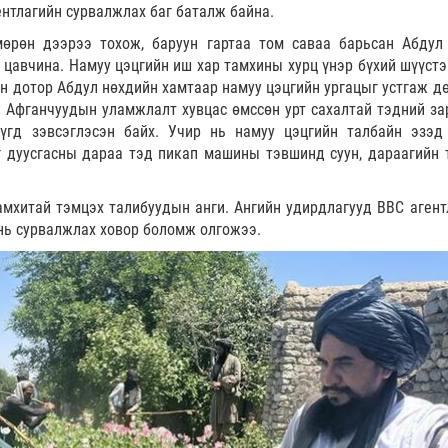
ентлагийн сурвалжлах баг баталж байна.
өрөн дээрээ тохож, баруун гартаа том саваа барьсан Абдул
э цавчина. Намуу цэцгийн иш хар тамхины хурц үнэр бүхий шүүстэ
н дотор Абдул нөхдийн хамтаар намуу цэцгийн ургацыг устгаж дө
. Афганчуудын уламжлалт хувцас өмссөн урт сахалтай тэдний за
үгд зэвсэглэсэн байх. Учир нь намуу цэцгийн талбайн эзэд
йг дуусгасны дараа тэд пикап машины тэвшинд суун, дараагийн 
амхитай тэмцэх талибуудын анги. Ангийн удирдлагууд ВВС агент
 нь сурвалжлах ховор боломж олгожээ.