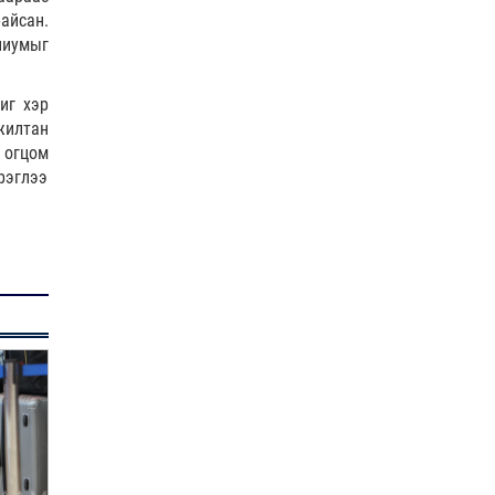
айсан.
пиумыг
иг хэр
жилтан
 огцом
рэглээ