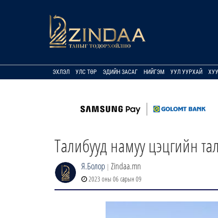
ЭХЛЭЛ
УЛС ТӨР
ЭДИЙН ЗАСАГ
НИЙГЭМ
УУЛ УУРХАЙ
ХУ
Талибууд намуу цэцгийн тал
Я.Болор
Zindaa.mn
|
2023 оны 06 сарын 09