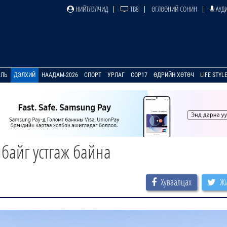
НИЙТЛЭЛЧИД
ТВ8
ӨГЛӨӨНИЙ СОНИН
АУДИ
УЛЬ
ДЭЛХИЙ
НААДАМ-2026
СПОРТ
УРЛАГ
COP17
ӨДРИЙН ХӨТӨЧ
LIFE STYL
байг устгаж байна
Хуваалцах
Жи