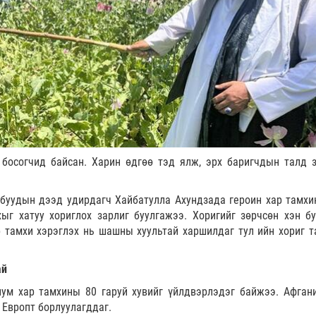
босогчид байсан. Харин өдгөө тэд ялж, эрх баригчдын талд з
буудын дээд удирдагч Хайбатулла Ахундзада героин хар тамхи
ыг хатуу хориглох зарлиг буулгажээ. Хоригийг зөрчсөн хэн бу
 тамхи хэрэглэх нь шашны хуультай харшилдаг тул ийн хориг т
ай
иум хар тамхины 80 гаруй хувийг үйлдвэрлэдэг байжээ. Афган
 Европт борлуулагддаг.