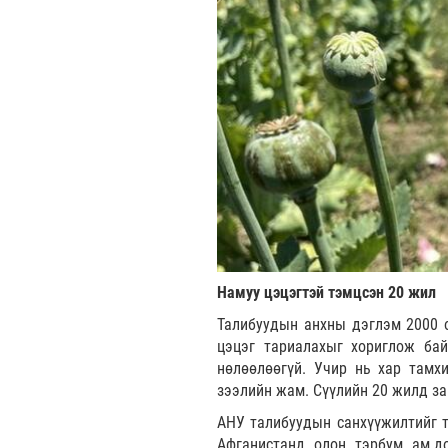
Намуу цэцэгтэй тэмцсэн 20 жил
Талибуудын анхны дэглэм 2000 
цэцэг тариалахыг хориглож ба
нөлөөлөөгүй. Учир нь хар тамх
зээлийн жам. Сүүлийн 20 жилд з
АНУ талибуудын санхүүжилтийг т
Афганистанд олон тэрбум ам.до