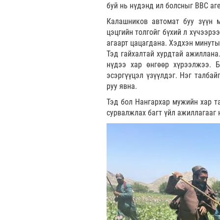
буй нь нүдэнд ил болсныг ВВС аг
Калашников автомат буу зүүн м
цэцгийн толгойг бүхий л хүчээрэ
агаарт цацагдана. Хэдхэн минуты
Тэд гайхалтай хурдтай ажиллана
нүдээ хар өнгөөр хүрээлжээ. Б
эсэргүүцэл үзүүлдэг. Нэг талба
руу явна.
Тэд бол Нангархар мужийн хар т
сурвалжлах багт үйл ажиллагааг