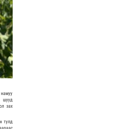
COP17
| 2026-07-28
0 |
22 цагийн өмнө
ӨГЛӨӨНИЙ МЭНД!
0 |
22 цагийн өмнө
Нийслэлийн цэцэрлэгийн бүртгэл 8 дугаар сарын
10-наас э…
Боловсрол
| 2026-07-27
 намуу
д шууд
ол зах
н тулд
аараас