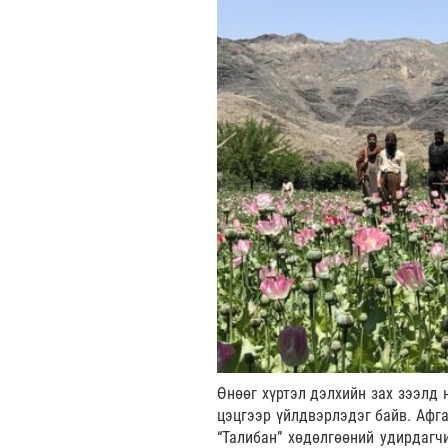
Өнөөг хүртэл дэлхийн зах зээлд 
цэцгээр үйлдвэрлэдэг байв. Афг
“Талибан” хөдөлгөөний удирдагч