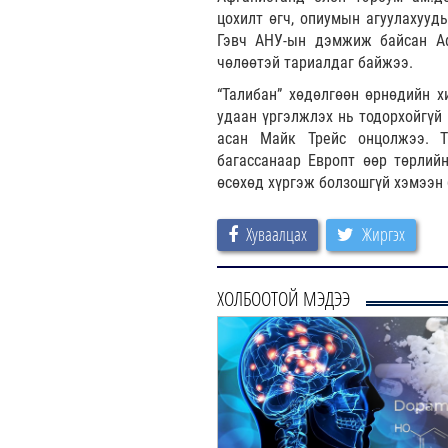
цохилт өгч, опиумын агуулахууд
Гэвч АНУ-ын дэмжиж байсан Аф
чөлөөтэй тариалдаг байжээ.
“Талибан” хөдөлгөөн өрнөдийн х
удаан үргэлжлэх нь тодорхойгүй 
асан Майк Трейс онцолжээ. Т
багассанаар Европт өөр төрлий
өсөхөд хүргэж болзошгүй хэмээн
Хуваалцах
Жиргэх
ХОЛБООТОЙ МЭДЭЭ