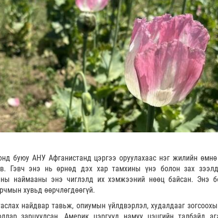
онд буюу АНУ Афганистанд цэргээ оруулахаас нэг жилийн өмнө
йв. Гэвч энэ нь өрнөд дэх хар тамхины үнэ болон зах зээл
ины наймааны энэ чиглэлд их хэмжээний нөөц байсан. Энэ б
арчмын хувьд өөрчлөгдөөгүй.
аслах найдвар тавьж, опиумын үйлдвэрлэл, худалдааг зогсоохы
ллар зарцуулсан. Америк цэргүүд намуу цэцгийн талбайд аг