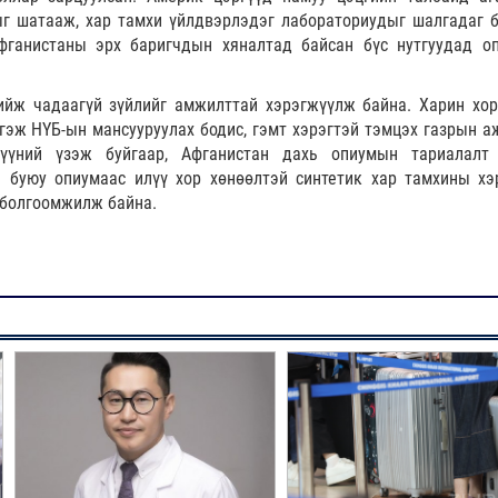
ыг шатааж, хар тамхи үйлдвэрлэдэг лабораториудыг шалгадаг б
ганистаны эрх баригчдын хяналтад байсан бүс нутгуудад о
ийж чадаагүй зүйлийг амжилттай хэрэгжүүлж байна. Харин хор
гэж НҮБ-ын мансууруулах бодис, гэмт хэрэгтэй тэмцэх газрын а
үүний үзэж буйгаар, Афганистан дахь опиумын тариалалт
н буюу опиумаас илүү хор хөнөөлтэй синтетик хар тамхины хэ
 болгоомжилж байна.