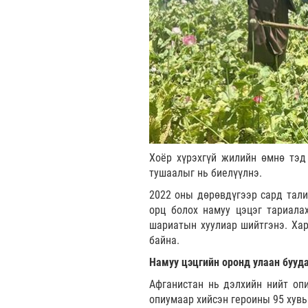
Хоёр хүрэхгүй жилийн өмнө тэд 
тушаалыг нь биелүүлнэ.
2022 оны дөрөвдүгээр сард тали
орц болох намуу цэцэг тариалах
шариатын хуулиар шийтгэнэ. Хар
байна.
Намуу цэцгийн оронд улаан бууд
Афганистан нь дэлхийн нийт оп
опиумаар хийсэн героины 95 хувь