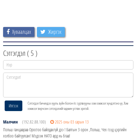
Хуваалцах
Жиргэх
Сэтгэгдэл (
5
)
Сэтгэгдэл бичихдээ хууль зүйн болон ёс суртахууны хэм хэмжээг хүндэтгэнэ үү. Хэм
Илгээх
хэмжээг зөрчсөн сэтгэгдэлийг админ устгах эрхтэй.
Малчин
(192.82.88.100)
2025 оны 03 сарын 13
Польш ганцаараа Оростоо байлдахгүй дээ ! Балтын 3 орон ,Польш, Чех гээд цэргийн
холбоо байгуулсан! Мэдээж НАТО ард нь бгаа!