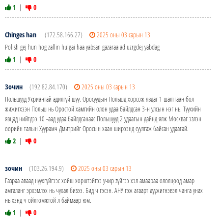
1
|
0
Chinges han
(172.58.166.27)
2025 оны 03 сарын 13
Polish gej hun hog zallin hulgai haa yabsan gazaraa ad uzrgdej yabdag
1
|
0
Зочин
(192.82.84.170)
2025 оны 03 сарын 13
Польшууд Укриантай адилгүй шүү. Оросуудын Польшд хорсож явдаг 1 шалтгаан бол
жижигхээн Польш нь Оростой хамгийн олон удаа байлдсан 3-н улсын нэг нь. Түүхийн
явцад нийтдээ 10 -аад удаа байлдсанаас Польшууд 2 удаагын дайнд ялж Москваг эзлэн
өөрийн талын Хуурамч Дмитрийг Оросын хаан ширээнд суулгаж байсан удаатай.
2
|
0
зочин
(103.26.194.9)
2025 оны 03 сарын 13
Газраа аваад нүүхгүйгээс хойш хөрштэйгээ учир зүйгээ хэл амаараа ололцоод амар
амгаланг эрхэмлэх нь чухал бизээ. Бид ч гэсэн. АНУ гэж агаарт дүүжигнэвэл чанга унах
нь хэнд ч ойлгомжтой л баймаар юм.
1
|
0