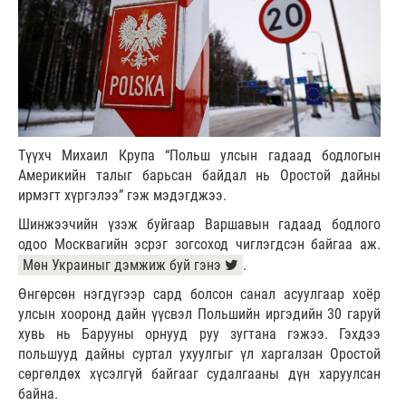
Түүхч Михаил Крупа “Польш улсын гадаад бодлогын
Америкийн талыг барьсан байдал нь Оростой дайны
ирмэгт хүргэлээ” гэж мэдэгджээ.
Шинжээчийн үзэж буйгаар Варшавын гадаад бодлого
одоо Москвагийн эсрэг зогсоход чиглэгдсэн байгаа аж.
Мөн Украиныг дэмжиж буй гэнэ
.
Өнгөрсөн нэгдүгээр сард болсон санал асуулгаар хоёр
улсын хооронд дайн үүсвэл Польшийн иргэдийн 30 гаруй
хувь нь Барууны орнууд руу зугтана гэжээ. Гэхдээ
польшууд дайны суртал ухуулгыг үл харгалзан Оростой
сөргөлдөх хүсэлгүй байгааг судалгааны дүн харуулсан
байна.