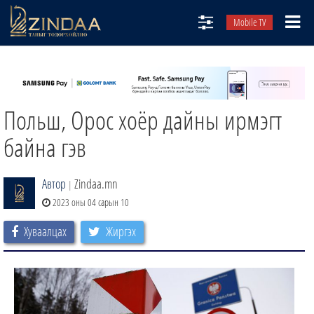
Mobile TV
НИЙТЛЭЛЧИД
ТВ8
Польш, Орос хоёр дайны ирмэгт
ӨГЛӨӨНИЙ СОНИН
АУДИО ЗОХИОЛ
байна гэв
ЗИНДАА СЭТГҮҮЛ
Автор
Zindaa.mn
|
2023 оны 04 сарын 10
Хуваалцах
Жиргэх