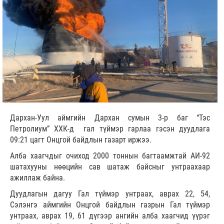
Дархан-Уул аймгийн Дархан сумын 3-р баг “Тэс
Петролиум” ХХК-д гал түймэр гарлаа гэсэн дуудлага
09:21 цагт Онцгой байдлын газарт иржээ.
Алба хаагчдыг очиход 2000 тоннын багтаамжтай АИ-92
шатахууны нөөцийн сав шатаж байсныг унтраахаар
ажиллаж байна.
Дуудлагын дагуу Гал түймэр унтраах, аврах 22, 54,
Сэлэнгэ аймгийн Онцгой байдлын газрын Гал түймэр
унтраах, аврах 19, 61 дүгээр ангийн алба хаагчид үүрэг