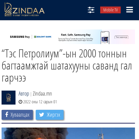
Mobile TV
НИЙТЛЭЛЧИД
ТВ8
“Тэс Петролиум”-ын 2000 тоннын
ӨГЛӨӨНИЙ СОНИН
АУДИО ЗОХИОЛ
багтаамжтай шатахууны саванд гал
ЗИНДАА СЭТГҮҮЛ
гарчээ
Автор
Zindaa.mn
|
2022 оны 12 сарын 01
Хуваалцах
Жиргэх