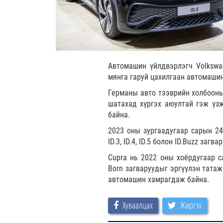
Автомашин үйлдвэрлэгч Volkswa
мянга гаруй цахилгаан автомаши
Германы авто тээврийн холбооны
шатахад хүргэх аюултай гэж үзж
байна.
2023 оны зургаадугаар сарын 24
ID.3, ID.4, ID.5 болон ID.Buzz заг
Cupra нь 2022 оны хоёрдугаар с
Born загваруудыг эргүүлэн татаж
автомашин хамрагдаж байна.
Хуваалцах
Жиргэх