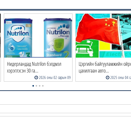
Нидерландад Nutrilon бэлдмэл
Цэргийн байгууламжийн ойр
хэрэглэсэн 30 га…
цахилгаан авто…
2026 оны 02 сарын 09
2025 оны 04 с