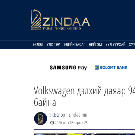
ЭХЛЭЛ
УЛС ТӨР
ЭДИЙН ЗАСАГ
НИЙГЭМ
УУЛ УУРХАЙ
ХУ
Volkswagen дэлхий даяар 9
байна
Я.Болор
Zindaa.mn
|
2026 оны 03 сарын 25