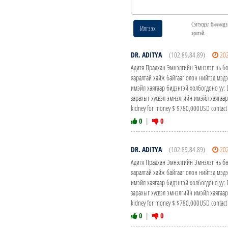
Сэтгэгдэл бичихдэ
Илгээх
эрхтэй.
DR. ADITYA
(102.89.84.89)
20
Адитя Прадхан Эмнэлгийн Эмнэлэг нь б
яаралтай хайж байгааг олон нийтэд мэд
имэйл хаягаар бидэнтэй холбогдоно уу
зарахыг хүсвэл эмнэлгийн имэйл хаягаа
kidney for money $ $780,000USD contact t
0
|
0
DR. ADITYA
(102.89.84.89)
20
Адитя Прадхан Эмнэлгийн Эмнэлэг нь б
яаралтай хайж байгааг олон нийтэд мэд
имэйл хаягаар бидэнтэй холбогдоно уу
зарахыг хүсвэл эмнэлгийн имэйл хаягаа
kidney for money $ $780,000USD contact t
0
|
0