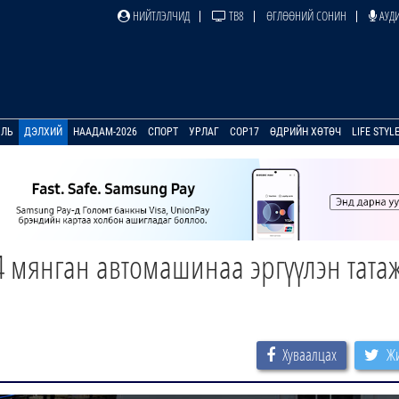
НИЙТЛЭЛЧИД
ТВ8
ӨГЛӨӨНИЙ СОНИН
АУДИ
УЛЬ
ДЭЛХИЙ
НААДАМ-2026
СПОРТ
УРЛАГ
COP17
ӨДРИЙН ХӨТӨЧ
LIFE STYL
4 мянган автомашинаа эргүүлэн тата
Хуваалцах
Жи