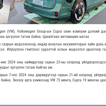
gen (VW), Volkswagen Group-ын Cupra охин компани дэлхий да
наа эргүүлэн татаж байна. Цахилгаан автомашин шатах
 газрын мэдээлснээр, өндөр вольтын аккумляторын зайн дахь 
ээ. Илрүүлсэн гэмтлээс үүдэлтэй ослын мэдээлэл одоогоор га
-өөс 2024 оны наймдугаар сарын 23-ны хооронд үйлдвэрлэгдсэ
варуудыг эргүүлэн татаж байгаа аж.
арын 7-оос 2024 оны дөрөвдүгээр сарын 21-ий хооронд үйлдвэ
 байна. Энэхүү арга хэмжээнд VW 75 мянга, Cupra 19 мянган цах