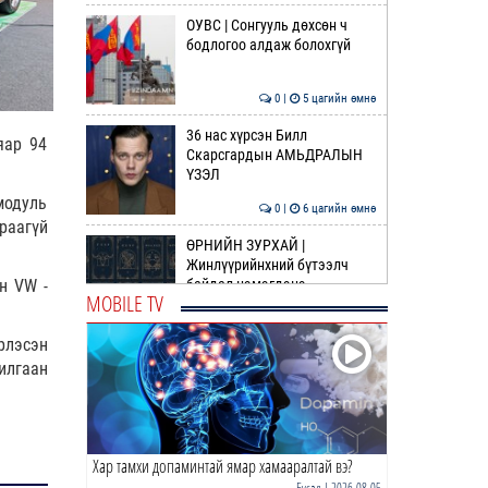
ОУВС | Сонгууль дөхсөн ч
бодлогоо алдаж болохгүй
0 |
5 цагийн өмнө
36 нас хүрсэн Билл
яар 94
Скарсгардын АМЬДРАЛЫН
ҮЗЭЛ
модуль
0 |
6 цагийн өмнө
раагүй
ӨРНИЙН ЗУРХАЙ |
Жинлүүрийнхний бүтээлч
байдал нэмэгдэнэ
н VW -
MOBILE TV
0 |
7 цагийн өмнө
рлэсэн
ӨГЛӨӨНИЙ МЭНД!
илгаан
0 |
8 цагийн өмнө
Хар тамхи допаминтай ямар хамааралтай вэ?
Газрын тосны агуулахууд
эхнээсээ ашиглалтад ороход
Бусад
| 2026-08-05