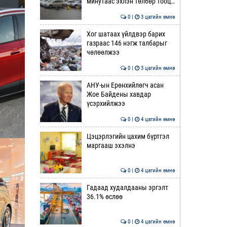
минутаас эхлэн төлбөр тооц…
0 |
3 цагийн өмнө
Хог шатаах үйлдвэр барих
газраас 146 нэгж талбарыг
чөлөөлжээ
0 |
3 цагийн өмнө
АНУ-ын Ерөнхийлөгч асан
Жое Байдены хавдар
үсэрхийлжээ
0 |
4 цагийн өмнө
Цэцэрлэгийн цахим бүртгэл
маргааш эхэлнэ
0 |
4 цагийн өмнө
Гадаад худалдааны эргэлт
36.1% өслөө
0 |
4 цагийн өмнө