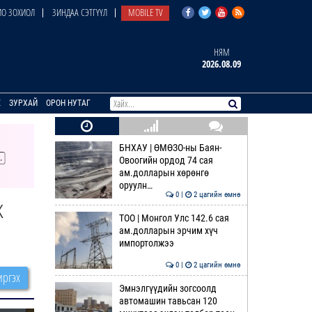
О ЗОХИОЛ
ЗИНДАА СЭТГҮҮЛ
MOBILE TV
НЯМ
2026.08.09
E
ЗУРХАЙ
ОРОН НУТАГ
БНХАУ | ӨМӨЗО-ны Баян-
Овоогийн ордод 74 сая
ам.долларын хөрөнгө
оруулн…
0 |
2 цагийн өмнө
ж
ТОО | Монгол Улс 142.6 сая
ам.долларын эрчим хүч
импортолжээ
0 |
2 цагийн өмнө
ргэх
Эмнэлгүүдийн зогсоолд
автомашин тавьсан 120