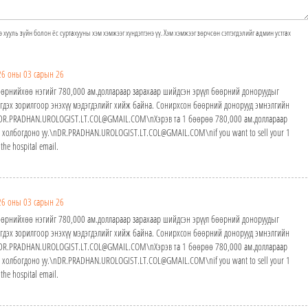
э хууль зүйн болон ёс суртахууны хэм хэмжээг хүндэтгэнэ үү. Хэм хэмжээг зөрчсөн сэтгэгдэлийг админ устгах
26 оны 03 сарын 26
өөрнийхөө нэгийг 780,000 ам.доллараар зарахаар шийдсэн эрүүл бөөрний доноруудыг
эгдэх зорилгоор энэхүү мэдэгдэлийг хийж байна. Сонирхсон бөөрний донорууд эмнэлгийн
: DR.PRADHAN.UROLOGIST.LT.COL@GMAIL.COM\nХэрэв та 1 бөөрөө 780,000 ам.доллараар
р холбогдоно уу.\nDR.PRADHAN.UROLOGIST.LT.COL@GMAIL.COM\nif you want to sell your 1
he hospital email.
26 оны 03 сарын 26
өөрнийхөө нэгийг 780,000 ам.доллараар зарахаар шийдсэн эрүүл бөөрний доноруудыг
эгдэх зорилгоор энэхүү мэдэгдэлийг хийж байна. Сонирхсон бөөрний донорууд эмнэлгийн
: DR.PRADHAN.UROLOGIST.LT.COL@GMAIL.COM\nХэрэв та 1 бөөрөө 780,000 ам.доллараар
р холбогдоно уу.\nDR.PRADHAN.UROLOGIST.LT.COL@GMAIL.COM\nif you want to sell your 1
he hospital email.