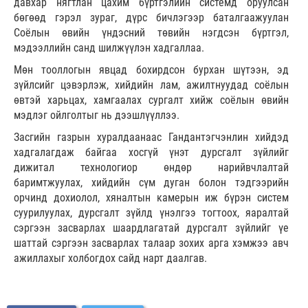
давхар нягтлан цахим бүртгэлийн системд оруулсан
бөгөөд гэрэл зураг, дүрс бичлэгээр баталгаажуулан
Соёлын өвийн үндэсний төвийн нэгдсэн бүртгэл,
мэдээллийн санд шилжүүлэн хадгаллаа.
Мөн тооллогын явцад бохирдсон бурхан шүтээн, эд
зүйлсийг цэвэрлэж, хийдийн лам, ажилтнуудад соёлын
өвтэй харьцах, хамгаалах сургалт хийж соёлын өвийн
мэдлэг ойлголтыг нь дээшлүүллээ.
Засгийн газрын хуралдаанаас Гандантэгчэнлин хийдэд
хадгалагдаж байгаа хосгүй үнэт дурсгалт зүйлийг
дижитал технологиор өндөр нарийвчлалтай
баримтжуулах, хийдийн сүм дуган болон тэдгээрийн
орчинд дохиолол, хяналтын камерын иж бүрэн систем
суурилуулах, дурсгалт зүйлд үнэлгээ тогтоох, яаралтай
сэргээн засварлах шаардлагатай дурсгалт зүйлийг үе
шаттай сэргээн засварлах талаар зохих арга хэмжээ авч
ажиллахыг холбогдох сайд нарт даалгав.