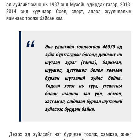
эд зүйлийг өмнө нь 1987 онд Музейн удирдах газар, 2013-
2014 онд хуучнаар Соёл, спорт, аялал жуулчлалын
яамнаас тоолж байсан юм.
Энэ удаагийн тооллогоор 46070 эд
зүйл бүртгэгдсэн бөгөөд дийлэнх нь
шүтээн зураг (танка), баримал,
шуумал, цутгамал болон хөөмөл
бурхан шүтээний зүйлс байна.
Үлдсэн хэсэг нь түүх, угсаатны
болон шашны зан үйл, оёмол,
хатгамал, сийлмэл бурхан шүтээний
зүйлсээс бүрдэж байна.
Дээрх эд зүйлсийг нэг бүрчлэн тоолж, хэмжээ, жинг