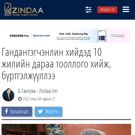
Mobile TV
НИЙТЛЭЛЧИД
ТВ8
Гандантэгчэнлин хийдэд 10
ӨГЛӨӨНИЙ СОНИН
АУДИО ЗОХИОЛ
жилийн дараа тооллого хийж,
ЗИНДАА СЭТГҮҮЛ
бүртгэлжүүллээ
Б.Гантуяа
Zindaa.mn
|
2022 оны 04 сарын 21
Хуваалцах
Жиргэх