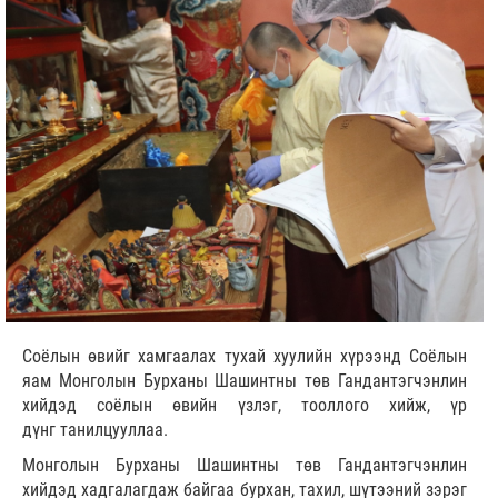
Соёлын өвийг хамгаалах тухай хуулийн хүрээнд Соёлын
яам Монголын Бурханы Шашинтны төв Гандантэгчэнлин
хийдэд соёлын өвийн үзлэг, тооллого хийж, үр
дүнг танилцууллаа.
Монголын Бурханы Шашинтны төв Гандантэгчэнлин
хийдэд хадгалагдаж байгаа бурхан, тахил, шүтээний зэрэг