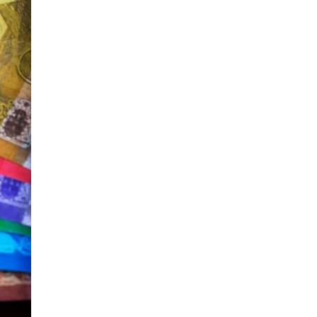
ӨГЛӨӨНИЙ МЭНД!
0 |
2026-08-05