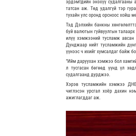
эрдэмтдийн энэхүү судалгааны 
татсан аж. Төд удалгүй тэр гур
тухайн улс оронд орсноос хойш м
Тэд Дэлхийн банкны хөнгөлөлттэ
буй валютын гуйвуулгын талаарх 
илүү хэмжээний тусламж авсан 
Дунджаар нийт тусламжийн дүнги
үүнээс ч ихийг хумсалдаг байж б
“Ийм даруухан хэмжээ бол хамгий
л тусгасан бөгөөд үүнд үл хөдл
судалгаанд дурджээ.
Хэрэв тусламжийн хэмжээ ДНБ
чиглэсэн урсгал хоёр дахин нэ
ажиглагддаг аж.