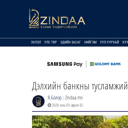
ЭХЛЭЛ
УЛС ТӨР
ЭДИЙН ЗАСАГ
НИЙГЭМ
УУЛ УУРХАЙ
ХУ
Дэлхийн банкны тусламжийг
Я.Болор
Zindaa.mn
|
2020 оны 03 сарын 02