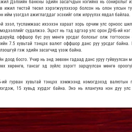
ажил Дэлхийн банкны эдийн засагчдын нэгийнх нь сонирхлыг и
ав ижил төстэй төсөл хэрэгжүүлэхээр болсон нь олон улсын т
өн ийм үзэгдэл ажиглагддаг эсэхийг олж илрүүлэх явдал байлаа.
й зээл, тусламжаас ихээхэн хараат хорь орчим улс орноос ши
мэдээллийг судалжээ. Эцэст нь тэд эдгээр улс орон ДНБ-ий нэг 
даруйд оффшор бүс рүү мөнгө урсдаг болохыг олж тогтоосон 
йн 7.5 хувьтай тэнцэх валют оффшор данс руу урсдаг байна. 
олзошгүй гэж эдийн засагчид үзэж байна.
н доод босго. Учир нь энд зөвхөн гадаад данс уруу гуйвуулсан м
өх хөрөнгө, тансаг эд зүйлс зэрэгт зарцуулсан мөнгө ороогү
-ий гурван хувьтай тэнцэх хэмжээнд нэмэгдэхэд валютын 
мэгдэж, 15 хувьд хүрдэг байна. Энэ нь ялангуяа нэн дуу улс