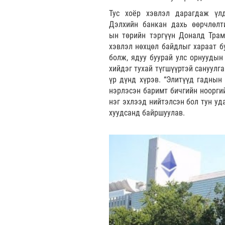
Тус хоёр хэвлэл дарагдаж үл
Дэлхийн банкан дахь өөрчлөлт
ын төрийн тэргүүн Доналд Трам
хэвлэл нөхцөл байдлыг хараат б
болж, ядуу буурай улс орнуудын
хийдэг тухай түгшүүртэй сануулг
үр дүнд хүрэв. “Элитүүд гаднын
нэрлэсэн баримт бичгийн ноорги
нэг эхлээд нийтэлсэн бол тун уд
хуудсанд байршуулав.