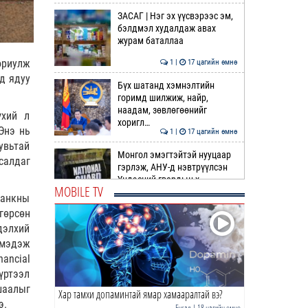
ЗАСАГ | Нэг эх үүсвэрээс эм,
бэлдмэл худалдаж авах
журам баталлаа
ориулж
1 |
17 цагийн өмнө
ед ядуу
Бүх шатанд хэмнэлтийн
горимд шилжиж, найр,
наадам, зөвлөгөөнийг
үхий л
хоригл…
Энэ нь
1 |
17 цагийн өмнө
увьтай
Монгол эмэгтэйтэй нууцаар
салдаг
гэрлэж, АНУ-д нэвтрүүлсэн
Үндэсний гвардын х…
MOBILE TV
банкны
2 |
18 цагийн өмнө
гөрсөн
Хар тамхи допаминтай
дэлхий
ямар хамааралтай вэ?
 мэдэж
ancial
1 |
18 цагийн өмнө
үртээл
шаалыг
Хар тамхи допаминтай ямар хамааралтай вэ?
Тайванийн засаг захиргаа
э.
Хятадын 17 компанийг
Бусад
| 18 цагийн өмнө