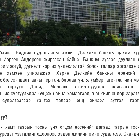
байна. Бидний судалгааны ажлыг Дэлхийн банкны цахим ху
ч Иорген Андерсон жиргэсэн байна. Банкны зүгээс дуулиан 
риглоогүй, дүгнэлт хэр их үндэслэлтэй болох талаар эргэлзээ 
сан хэмээн учирлажээ. Харин Дэлхийн банкны ерөнхий 
х болсон шалтгааныг ер тайлбарлаагүй. Блүмберг агентлагийн м
ны тэргүүн Дэвид Малпасс ажилтнууддаа хаягласан 
н их сургуульдаа буцаж байна хэмээгээд “банкийг өндөр зэрэг
судалгаагаар хангах талаар онц хичээл зүтгэл гарга
 уу?
н хамт газрын тосны үнэ огцом өссөнийг дагаад газрын тос
 урсдаг үзэгдлийг одооноос хэдэн жилийн өмнө судалжээ. Сканд