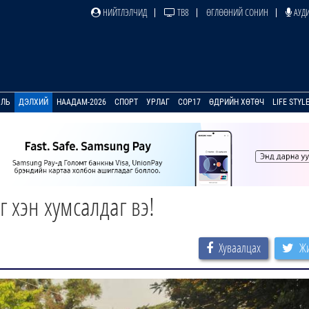
НИЙТЛЭЛЧИД
ТВ8
ӨГЛӨӨНИЙ СОНИН
АУДИ
УЛЬ
ДЭЛХИЙ
НААДАМ-2026
СПОРТ
УРЛАГ
COP17
ӨДРИЙН ХӨТӨЧ
LIFE STYL
 хэн хумсалдаг вэ!
Хуваалцах
Жи