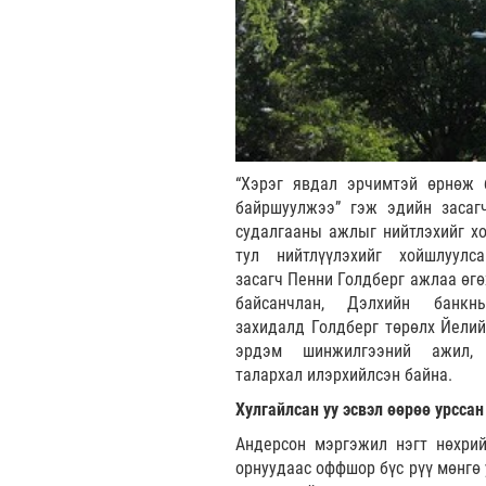
“Хэрэг явдал эрчимтэй өрнөж 
байршуулжээ” гэж эдийн засаг
судалгааны ажлыг нийтлэхийг хо
тул нийтлүүлэхийг хойшлуул
засагч Пенни Голдберг ажлаа өгө
байсанчлан, Дэлхийн банк
захидалд Голдберг төрөлх Йелий
эрдэм шинжилгээний ажил, 
талархал илэрхийлсэн байна.
Хулгайлсан уу эсвэл өөрөө урссан
Андерсон мэргэжил нэгт нөхрий
орнуудаас оффшор бүс рүү мөнгө