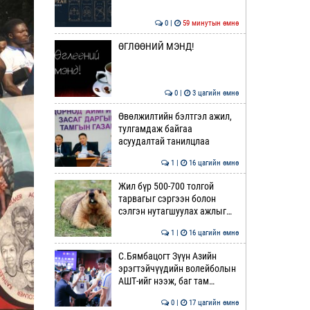
0 |
59 минутын өмнө
ӨГЛӨӨНИЙ МЭНД!
0 |
3 цагийн өмнө
Өвөлжилтийн бэлтгэл ажил,
тулгамдаж байгаа
асуудалтай танилцлаа
1 |
16 цагийн өмнө
Жил бүр 500-700 толгой
тарвагыг сэргээн болон
сэлгэн нутагшуулах ажлыг…
1 |
16 цагийн өмнө
С.Бямбацогт Зүүн Азийн
эрэгтэйчүүдийн волейболын
АШТ-ийг нээж, баг там…
0 |
17 цагийн өмнө