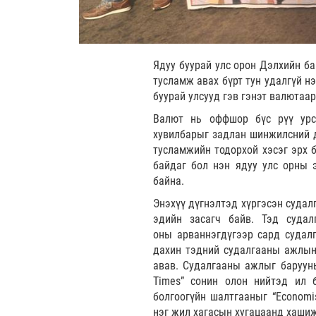
Ядуу буурай улс орон Дэлхийн ба
тусламж авах бүрт тун удалгүй нэ
буурай улсууд гэв гэнэт валютаа
Валют нь оффшор бүс рүү урс
хувилбарыг задлан шинжилсний д
тусламжийн тодорхой хэсэг эрх б
байдаг бол нэн ядуу улс орны 
байна.
Энэхүү дүгнэлтэд хүргэсэн судал
эдийн засагч байв. Тэд судалг
оны арваннэгдүгээр сард судалг
дахин тэдний судалгааны ажлын
авав. Судалгааны ажлыг барууны 
Times” сонин олон нийтэд ил 
болгоогүйн шалтгааныг “Economi
нэг жил хагасын хугацаанд хаши