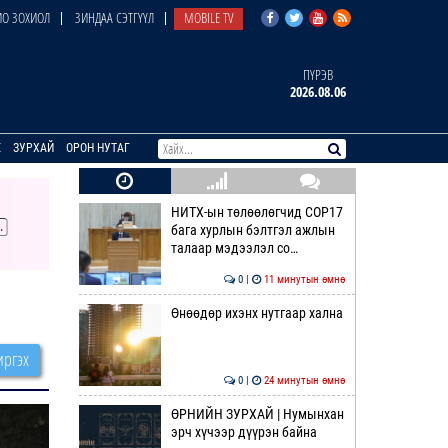
О ЗОХИОЛ
ЗИНДАА СЭТГҮҮЛ
MOBILE TV
ПҮРЭВ
2026.08.06
E
ЗУРХАЙ
ОРОН НУТАГ
НИТХ-ын төлөөлөгчид COP17
бага хурлын бэлтгэл ажлын
талаар мэдээлэл со…
0 |
11 минутын өмнө
Өнөөдөр ихэнх нутгаар хална
ргэх
0 |
24 минутын өмнө
ӨРНИЙН ЗУРХАЙ | Нумынхан
эрч хүчээр дүүрэн байна