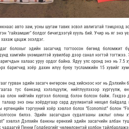
нкнаас авто зам, усны шугам тавих эсвэл авлигатай тэмцэхэд з
гэн "гайхамшиг" болдог бичигдээгүй хууль бий. Учир нь яг энэ ү
р хахаж цацаж эхэлдэг.
даг болохыг эдийн засагчид тогтоосон бөгөөд боломжит б
үнд хамгийн үнэмшилтэй хувилбар дээр санал нэгтэй тогтжээ. 
аригчдын халаас уруу ордог байна. Ядуу улс оронд энэ нь 7.5 х
эрх баригчид хоёр дахин илүү буюу тусламжийн 15 хувийг хум
гааг гурван эдийн засагч өнгөрсөн онд хийснээс нэг нь Дэлхийн 
аагаа тус банканд хэлэлцүүлж, нийтлүүлэхээр хүргүүлж, өн
аа олон нийтийн хүртээл болоход бэлэн болсон байж. Гэхдээ 
 талаар энэ оны хоёрдугаар сард дуулиантай нөхцөл байдалд
ертөнцийн тэргүүний хоёр хэвлэл болох “Economist” болон “Fin
болгосон билээ. Эдийн засагчдын судалгааны ажлыг олны х
st” хэвлэл Дэлхийн банкны ерөнхий эдийн засагчийн албан ту
ж чадаагүй Пенни Голдбергийг чөлөөлсөнтэй холбон тайлбарлажэ