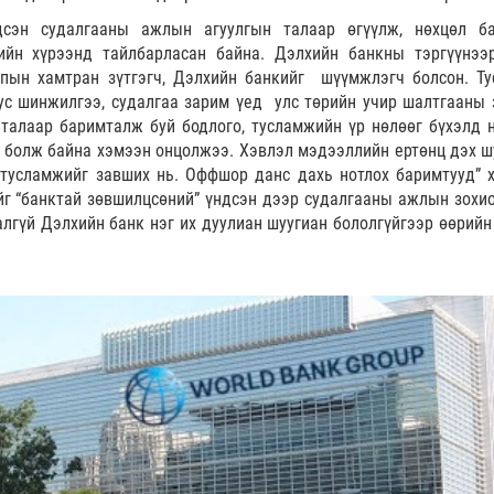
дсэн судалгааны ажлын агуулгын талаар өгүүлж, нөхцөл б
ийн хүрээнд тайлбарласан байна. Дэлхийн банкны тэргүүнээ
пын хамтран зүтгэгч, Дэлхийн банкийг шүүмжлэгч болсон. Ту
ус шинжилгээ, судалгаа зарим үед улс төрийн учир шалтгааны 
 талаар баримталж буй бодлого, тусламжийн үр нөлөөг бүхэлд н
а болж байна хэмээн онцолжээ. Хэвлэл мэдээллийн ертөнц дэх ш
 тусламжийг завших нь. Оффшор данс дахь нотлох баримтууд” 
йг “банктай зөвшилцсөний” үндсэн дээр судалгааны ажлын зохи
алгүй Дэлхийн банк нэг их дуулиан шуугиан бололгүйгээр өөрийн