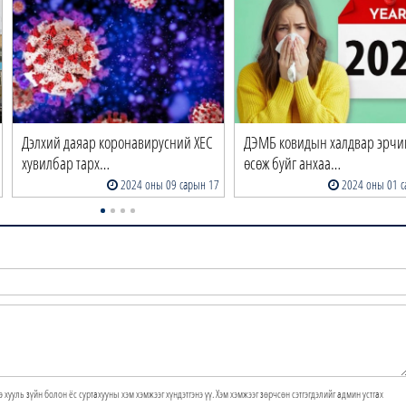
Дэлхий даяар коронавирусний XEC
ДЭМБ ковидын халдвар эрчи
хувилбар тарх…
өсөж буйг анхаа…
2024 оны 09 сарын 17
2024 оны 01 с
э хууль зүйн болон ёс суртахууны хэм хэмжээг хүндэтгэнэ үү. Хэм хэмжээг зөрчсөн сэтгэгдэлийг админ устгах