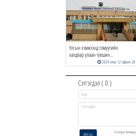
Улсын хэмжээнд томуугийн
халдвар улаан түвшин…
2024 оны 12 сарын 28
Сэтгэгдэл (
0
)
Сэтгэгдэл бичихдэ
Илгээх