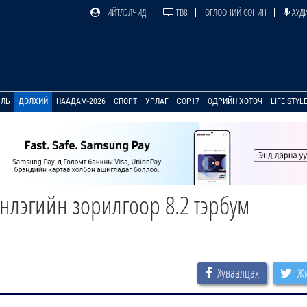
НИЙТЛЭЛЧИД
ТВ8
ӨГЛӨӨНИЙ СОНИН
АУДИ
УЛЬ
ДЭЛХИЙ
НААДАМ-2026
СПОРТ
УРЛАГ
COP17
ӨДРИЙН ХӨТӨЧ
LIFE STYL
нлэгийн зорилгоор 8.2 тэрбум
Хуваалцах
Жи