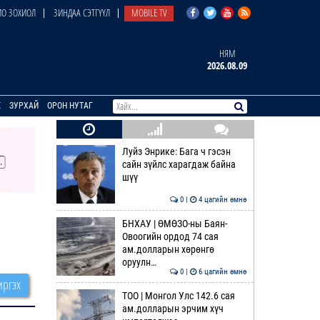
О ЗОХИОЛ
ЗИНДАА СЭТГҮҮЛ
MOBILE TV
НЯМ
2026.08.09
E
ЗУРХАЙ
ОРОН НУТАГ
Луйз Энрике: Бага ч гэсэн
сайн зүйлс харагдаж байна
шүү
0 |
4 цагийн өмнө
БНХАУ | ӨМӨЗО-ны Баян-
Овоогийн ордод 74 сая
ам.долларын хөрөнгө
оруулн…
0 |
6 цагийн өмнө
ргэх
ТОО | Монгол Улс 142.6 сая
ам.долларын эрчим хүч