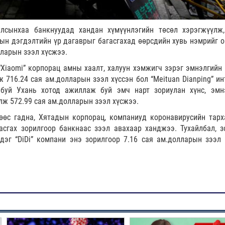
лсынхаа банкнуудад хандан хүмүүнлэгийн төсөл хэрэгжүүлж
ын дэгдэлтийн үр дагаврыг багасгахад өөрсдийн хувь нэмрийг о
лларын зээл хүсжээ.
“Xiaomi” корпорац амны хаалт, халуун хэмжигч зэрэг эмнэлгийн 
 716.24 сая ам.долларын зээл хүссэн бол “Meituan Dianping” ин
 буй Ухань хотод ажиллаж буй эмч нарт зориулан хүнс, эмн
улж 572.99 сая ам.долларын зээл хүсжээ.
өөс гадна, Хятадын корпорац, компаниуд коронавирусийн тарх
асгах зорилгоор банкнаас зээл авахаар ханджээ. Тухайлбал, з
дэг “DiDi” компани энэ зорилгоор 7.16 сая ам.долларын зээл 