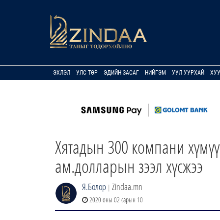
ЭХЛЭЛ
УЛС ТӨР
ЭДИЙН ЗАСАГ
НИЙГЭМ
УУЛ УУРХАЙ
ХУ
Хятадын 300 компани хүмүү
ам.долларын зээл хүсжээ
Я.Болор
Zindaa.mn
|
2020 оны 02 сарын 10