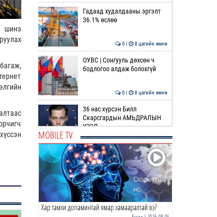
Гадаад худалдааны эргэлт
36.1% өслөө
, шинэ
руулах
0 |
8 цагийн өмнө
ОУВС | Сонгууль дөхсөн ч
багаж,
бодлогоо алдаж болохгүй
тернет
элгийн
0 |
8 цагийн өмнө
36 нас хүрсэн Билл
алтаас
Скарсгардын АМЬДРАЛЫН
орчигч
ҮЗЭЛ
MOBILE TV
хүссэн
0 |
10 цагийн өмнө
ӨРНИЙН ЗУРХАЙ |
Жинлүүрийнхний бүтээлч
байдал нэмэгдэнэ
0 |
11 цагийн өмнө
Хар тамхи допаминтай ямар хамааралтай вэ?
ӨГЛӨӨНИЙ МЭНД!
Бусад
| 2026-08-05