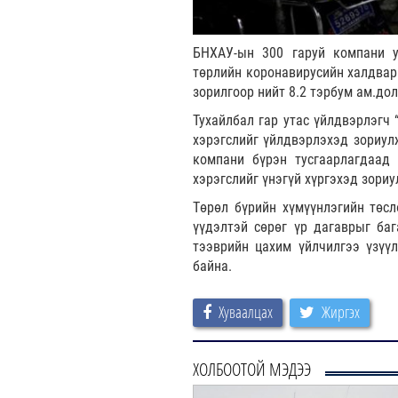
БНХАУ-ын 300 гаруй компани у
төрлийн коронавирусийн халдвар
зорилгоор нийт 8.2 тэрбум ам.до
Тухайлбал гар утас үйлдвэрлэгч 
хэрэгслийг үйлдвэрлэхэд зориулж
компани бүрэн тусгаарлагдаад
хэрэгслийг үнэгүй хүргэхэд зори
Төрөл бүрийн хүмүүнлэгийн төсл
үүдэлтэй сөрөг үр дагаврыг баг
тээврийн цахим үйлчилгээ үзүүл
байна.
Хуваалцах
Жиргэх
ХОЛБООТОЙ МЭДЭЭ