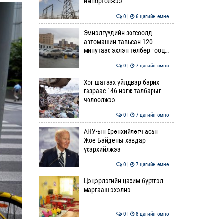
импортолжээ
0 |
6 цагийн өмнө
Эмнэлгүүдийн зогсоолд
автомашин тавьсан 120
минутаас эхлэн төлбөр тооц…
0 |
7 цагийн өмнө
Хог шатаах үйлдвэр барих
газраас 146 нэгж талбарыг
чөлөөлжээ
0 |
7 цагийн өмнө
АНУ-ын Ерөнхийлөгч асан
Жое Байдены хавдар
үсэрхийлжээ
0 |
7 цагийн өмнө
Цэцэрлэгийн цахим бүртгэл
маргааш эхэлнэ
0 |
8 цагийн өмнө