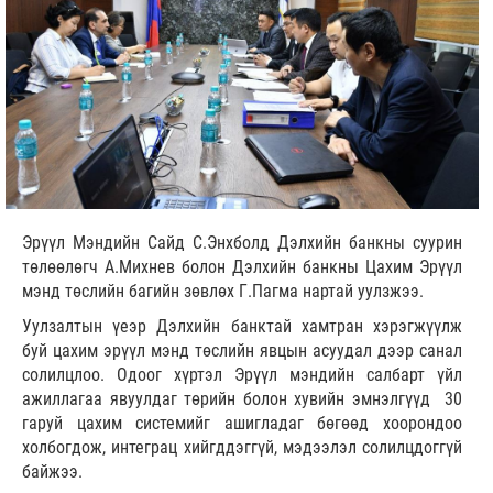
Эрүүл Мэндийн Сайд С.Энхболд Дэлхийн банкны суурин
төлөөлөгч А.Михнев болон Дэлхийн банкны Цахим Эрүүл
мэнд төслийн багийн зөвлөх Г.Пагма нартай уулзжээ.
Уулзалтын үеэр Дэлхийн банктай хамтран хэрэгжүүлж
буй цахим эрүүл мэнд төслийн явцын асуудал дээр санал
солилцлоо. Одоог хүртэл Эрүүл мэндийн салбарт үйл
ажиллагаа явуулдаг төрийн болон хувийн эмнэлгүүд 30
гаруй цахим системийг ашигладаг бөгөөд хоорондоо
холбогдож, интеграц хийгддэггүй, мэдээлэл солилцдоггүй
байжээ.