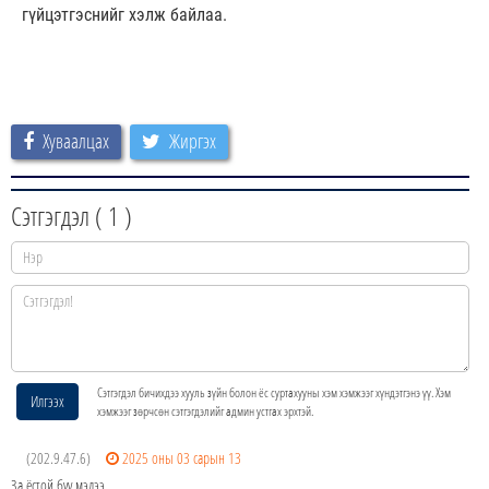
гүйцэтгэснийг хэлж байлаа.
Хуваалцах
Жиргэх
Сэтгэгдэл (
1
)
Сэтгэгдэл бичихдээ хууль зүйн болон ёс суртахууны хэм хэмжээг хүндэтгэнэ үү. Хэм
Илгээх
хэмжээг зөрчсөн сэтгэгдэлийг админ устгах эрхтэй.
(202.9.47.6)
2025 оны 03 сарын 13
За ёстой бүү мэдээ