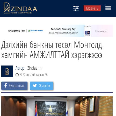
Mobile TV
НИЙТЛЭЛЧИД
ТВ8
Дэлхийн банкны төсөл Монголд
ӨГЛӨӨНИЙ СОНИН
АУДИО ЗОХИОЛ
хамгийн АМЖИЛТТАЙ хэрэгжжээ
ЗИНДАА СЭТГҮҮЛ
Автор
Zindaa.mn
|
2022 оны 06 сарын 28
Хуваалцах
Жиргэх