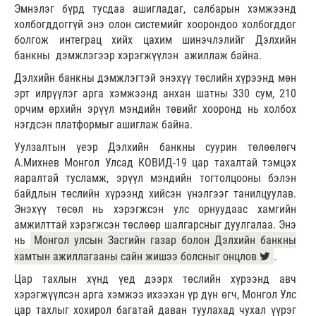
Эмнэлэг бүрд тусдаа ашигладаг, салбарын хэмжээнд
холбогддоггүй энэ олон системийг хоорондоо холбогддог
болгож интеграц хийх цахим шинэчлэлийг Дэлхийн
банкны дэмжлэгээр хэрэгжүүлэн ажиллаж байна.
Дэлхийн банкны дэмжлэгтэй энэхүү төслийн хүрээнд мөн
эрт илрүүлэг арга хэмжээнд анхан шатны 330 сум, 210
орчим өрхийн эрүүл мэндийн төвийг хооронд нь холбох
нэгдсэн платформыг ашиглаж байна.
Уулзалтын үеэр Дэлхийн банкны суурин төлөөлөгч
А.Михнев Монгол Улсад КОВИД-19 цар тахалтай тэмцэх
яаралтай тусламж, эрүүл мэндийн тогтолцооны бэлэн
байдлын төслийн хүрээнд хийсэн үнэлгээг танилцуулав.
Энэхүү төсөл нь хэрэгжсэн улс орнуудаас хамгийн
амжилттай хэрэгжсэн төслөөр шалгарсныг дуулгалаа. Энэ
нь
Монгол улсын Засгийн газар болон Дэлхийн банкны
хамтын ажиллагааны сайн жишээ болсныг онцлов
.
Цар тахлын хүнд үед дээрх төслийн хүрээнд авч
хэрэгжүүлсэн арга хэмжээ ихээхэн үр дүн өгч, Монгол Улс
цар тахлыг хохирол багатай даван туулахад чухал үүрэг