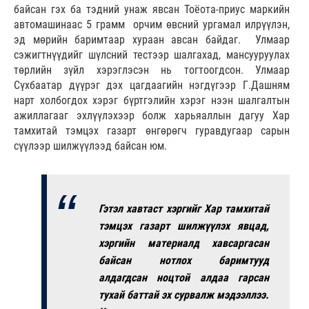
байсан гэх ба тэдний унаж явсан Тоёота-приус маркийн
автомашинаас 5 грамм орчим өвсний ургамал илрүүлэн,
эд мөрийн баримтаар хураан авсан байдаг. Улмаар
сэжигтнүүдийг шүлсний тестээр шалгахад, мансууруулах
төрлийн зүйл хэрэглэсэн нь тогтоогдсон. Улмаар
Сүхбаатар дүүрэг дэх цагдаагийн нэгдүгээр Г.Дашням
нарт холбогдох хэрэг бүртгэлийн хэрэг нээн шалгалтын
ажиллагааг эхлүүлэхээр болж харьяаллын дагуу Хар
тамхитай тэмцэх газарт өнгөрөгч гуравдугаар сарын
сүүлээр шилжүүлээд байсан юм.
Гэтэл хавтаст хэргийг Хар тамхитай
тэмцэх газарт шилжүүлэх явцад,
хэргийн материалд хавсаргасан
байсан нотлох баримтууд
алдагдсан ноцтой алдаа гарсан
тухай баттай эх сурвалж мэдээллээ.