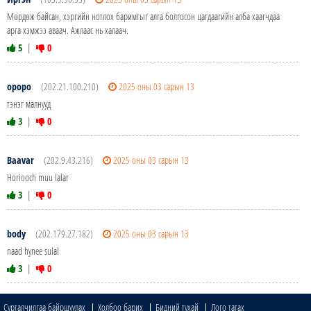
Мөрдөж байсан, хэргийн нотлох баримтыг алга болгосон цагдаагийн алба хаагчдаа
арга хэмжээ аваач. Ажлаас нь халаач.
5
|
0
ороро
(202.21.100.210)
2025 оны 03 сарын 13
тэнэг малнууд
3
|
0
Baavar
(202.9.43.216)
2025 оны 03 сарын 13
Horiooch muu lalar
3
|
0
body
(202.179.27.182)
2025 оны 03 сарын 13
naad hynee sulal
3
|
0
Сурталчилгаа байршуулах
Холбоо барих
Бидний тухай
Лого татах