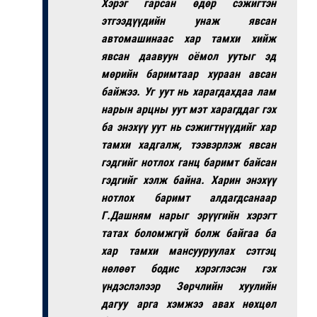
Хэрэг гарсан өдөр сэжигтэн
этгээдүүдийн унаж явсан
автомашинаас хар тамхи хийж
явсан даавуун оёмол уутыг эд
мөрийн баримтаар хураан авсан
байжээ. Уг уут нь харагдахдаа лам
нарын арцны уут мэт харагддаг гэх
ба энэхүү уут нь сэжигтнүүдийг хар
тамхи хадгалж, тээвэрлэж явсан
гэдгийг нотлох ганц баримт байсан
гэдгийг хэлж байна. Харин энэхүү
нотлох баримт алдагдсанаар
Г.Дашням нарыг эрүүгийн хэрэгт
татах боломжгүй болж байгаа ба
хар тамхи мансууруулах сэтгэц
нөлөөт бодис хэрэглэсэн гэх
үндэслэлээр Зөрчлийн хуулийн
дагуу арга хэмжээ авах нөхцөл