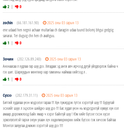
2
|
0
zochin
(66.181.161.90)
2025 оны 03 сарын 13
ene udaad hen negnii achaar multarlaa ch daragiin udaa tuund bolomj bhgui gedgiig
sanarai. Ter duguig chn hen ch avahguu.
1
|
0
Зочин
(202.126.89.240)
2025 оны 03 сарын 13
Анхнаасаа л худлаа гар шүү дээ. Хятадаас эд анги авч ирчээд дугуй үйлдвэрлэж байна ч
гэх шиг. Шаркуудын мөнгөөр хар тамхины наймаа хийгээд л .
1
|
0
Сүхээ
(202.179.31.11)
2025 оны 03 сарын 13
Битгий худалаа үнэн мэдээлэл тараа !!! Хүн гүжирдэж гүтгэх хэрэггүй шүү !!! Буруутай
эсэхийг шүүх л эцэслэн шийднэ шүү дээ !!! Бас худал үнэн нь мэдэгдэхгүй хүмүүс хүн хэл
амаар доромжлоод байх ямар ч хэрэг байхгүй шүү ! Юм хийе бүтээе гэсэн хүсэл
эрмэлзлэлтэй тархи оюун ухаан хүч хөдөлмөрөөрөө хийж бүтээх гэж хичээж байгаа
Монгол залуугаа дэмжих хэрэгтэй шүү дээ !!!!