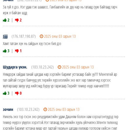
За гүй л дээ. Нэг удаа гэж шааассс. Ганбаагийн ах дүү нар нь татаад сууж байгаад гарч
ирж л байсан шдд
2
|
2
Jjjjj
(176.187.190.87)
2025 оны 03 сарын 13
Хамт татсан хүн нь сайдын хүү гэсэн биз дээ
3
|
1
Шударга үнэн.
(103.10.23.242)
2025 оны 03 сарын 13
Нямдорж сайдаа танай цагдаа нар хэргийн баримт устгасаар байх уу??? Мѳнгѳтѳй ар
тал сайтай гэгдэх баячууд улс тѳрийн хүрээлэлийн энэ мэт хар тамхичид хэргээс
мултарсаар залуу үед нийгэмд буруу үр тарисаар.Тѳрийг тѳмѳр нүүр хаачив!!!!!!!
3
|
0
зочин
(103.10.23.242)
2025 оны 03 сарын 13
Никель энэ тэр гэсэн энэ рецедивистийн удам Дашням болон хам хэрэштэнгүүдэд тѳр
тѳмѳр нүүрээ үзүүлэх хэрэгтэй.Нэг татахад зѳрчилийн хууль үйлчилнэ.Мѳнгѳ тѳлѳхѳд
хэргийн баримт устгана яиар урт гартай тѳриын цагдаа хуулиар тоглоом хийсэн гэмт