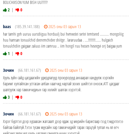
BOLICHIXSON YUM BISH UU?????
2
|
0
baas
(185.39.141.188)
2025 оны 03 сарын 13
har tamhi geh uuruu uursdiiguu horduulj bui hvmvvstei svrtei temtseed .......... mongoliig
huu hamsan tonuulchid deeremchidee shiitge . lararuudaa . ....!!!!!!!!...... hulgaich
tonuulchdiin gaigaar zaluus iim zamruu .. iim hongil ruu hvssen hvseegvi orj baigaa yum
1
|
0
Зочин
(66.181.161.67)
2025 оны 03 сарын 13
Хууль зүйн сайд цагдаагийн удирдлагууд прокурорууд анхаарал хандуулж хэргийн
баримт хулгайлсан устгасан албан хаагчид нартай зохих шийтгэл оноож.АТГ цагдааг
шалгуулж хар тамхичидиын гар хѳлийг шалгах хэрэгтэй.
3
|
0
Зочин
(66.181.161.67)
2025 оны 03 сарын 13
Хэрэг бүртгэл дээр хураасан жагсаалт дээр ядаж эд мѳрийн баристаар гээд тэмдэглэгээ
байгаа байлгүй.Тэгэх тусам муусайн хар тамхичидийг гарах гарцгүй тултал нь ял ѳгч
нийгэмд залуу үед хууль цагдаад сануулга ѳшѳх хэрэгтэй.