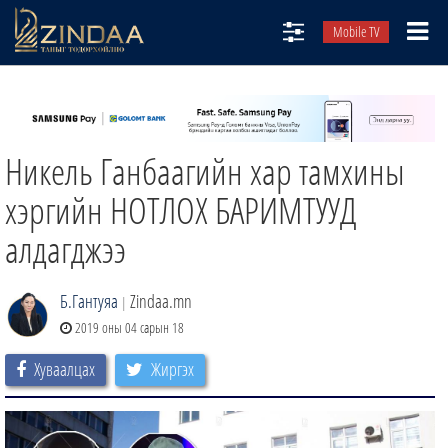
Mobile TV
НИЙТЛЭЛЧИД
ТВ8
Никель Ганбаагийн хар тамхины
ӨГЛӨӨНИЙ СОНИН
АУДИО ЗОХИОЛ
хэргийн НОТЛОХ БАРИМТУУД
ЗИНДАА СЭТГҮҮЛ
алдагджээ
Б.Гантуяа
Zindaa.mn
|
2019 оны 04 сарын 18
Хуваалцах
Жиргэх