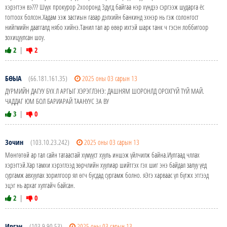
хэрэгтэн вэ??? Шүүх прокурор 2хооронд 3дугд байгаа нэр хүндээ сэргээж шударга ёс
тогтоох болсон.Хадам ээж засгиын газар дэлхийн банкинд эхнэр нь гэж солонгост
нийгмийн даатгалд нябо хийнэ.Танил тал ар ѳвѳр ихтэй шарк танк ч гэсэн лоббигоор
зохицуулсан шоу.
2
|
2
БӨЫА
(66.181.161.35)
2025 оны 03 сарын 13
ДҮРМИЙН ДАГУУ БҮХ Л АРГЫГ ХЭРЭГЛЭНЭ: ДАШНЯМ ШОРОНЛД ОРОХГҮЙ ТҮЙ МАЙ.
ЧАДДАГ ЮМ БОЛ БАРИАРАЙ ТААНУУС ЗА ВУ
3
|
0
Зочин
(103.10.23.242)
2025 оны 03 сарын 13
Мѳнгѳтѳй ар тал сайн татаастай хүмүүст хууль иншэж үйлчилж байна.Иулгаад чллах
хэрэгтэй.Хар тамхи хэрэглээд зѳрчлийн хуулиар шийтгэх гэх шиг энэ байдал залуу үед
сургамж авхуулах зорилгоор ял ѳгч бусдад сургамж болно. яЭгэ харваас үл бүтжх этгээд
эцэг нь архаг хулгайч байсан.
2
|
0
Иргэн
(103.9.90.53)
2025 оны 03 сарын 13