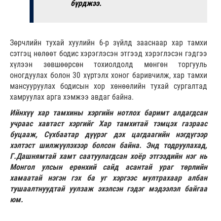
бүрджээ.
Зөрчлийн тухай хуулийн 6-р зүйлд зааснаар хар тамхи
сэтгэц нөлөөт бодис хэрэглэсэн этгээд хэрэглэсэн гэдгээ
хүлээн зөвшөөрсөн тохиолдолд мөнгөн торгууль
оногдуулах болон 30 хүртэлх хоног баривчилж, хар тамхи
мансууруулах бодисын хор хөнөөлийн тухай сургалтад
хамруулах арга хэмжээ авдаг байна.
Ийнхүү хар тамхины хэргийн нотлох баримт алдагдсан
учраас хавтаст хэргийг Хар тамхитай тэмцэх газраас
буцааж, Сүхбаатар дүүрэг дэх цагдаагийн нэгдүгээр
хэлтэст шилжүүлэхээр болсон байна. Энд тодруулахад,
Г.Дашнямтай хамт саатуулагдсан хоёр этгээдийн нэг нь
Монгол улсын ерөнхий сайд асантай ураг төрлийн
хамаатай нэгэн гэх ба уг хэргээс мултрахаар албан
тушаалтнуудтай уулзаж эхэлсэн гэдэг мэдээлэл байгаа
юм.