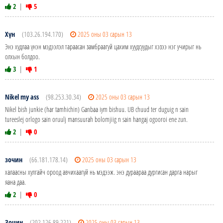
2
|
5
Хүн
(103.26.194.170)
2025 оны 03 сарын 13
Энэ худлаа үнэн мэдээлэл тараасан замбраагуй цахим хуудсуудыг хэзээ нэг учирыг нь
олхын болдоо.
3
|
1
Nikel my ass
(98.253.30.34)
2025 оны 03 сарын 13
Nikel bish junkie (har tamhichin) Ganbaa iym bishuu. UB chuud ter duguig n sain
tureeslej orlogo sain oruulj mansuurah bolomjiig n sain hangaj ogooroi ene zun.
2
|
0
зочин
(66.181.178.14)
2025 оны 03 сарын 13
халаасны хулгайч ороод авчихаагүй нь мэдээж. энэ дураараа дургисан дарга нарыг
яана даа.
2
|
0
Зочин
(202.126.89.221)
2025 оны 03 сарын 13