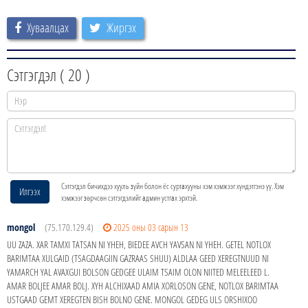
Хуваалцах
Жиргэх
Сэтгэгдэл (
20
)
Сэтгэгдэл бичихдээ хууль зүйн болон ёс суртахууны хэм хэмжээг хүндэтгэнэ үү. Хэм
Илгээх
хэмжээг зөрчсөн сэтгэгдэлийг админ устгах эрхтэй.
mongol
(75.170.129.4)
2025 оны 03 сарын 13
UU ZAZA. XAR TAMXI TATSAN NI YHEH, BIEDEE AVCH YAVSAN NI YHEH. GETEL NOTLOX
BARIMTAA XULGAID (TSAGDAAGIIN GAZRAAS SHUU) ALDLAA GEED XEREGTNUUD NI
YAMARCH YAL AVAXGUI BOLSON GEDGEE ULAIM TSAIM OLON NIITED MELEELEED L.
AMAR BOLJEE AMAR BOLJ. XYH ALCHIXAAD AMIA XORLOSON GENE, NOTLOX BARIMTAA
USTGAAD GEMT XEREGTEN BISH BOLNO GENE. MONGOL GEDEG ULS ORSHIXOO