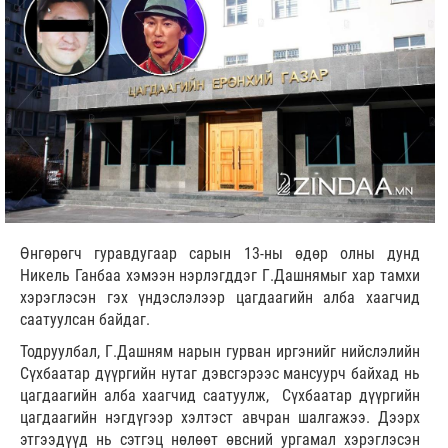
Өнгөрөгч гуравдугаар сарын 13-ны өдөр олны дунд
Никель Ганбаа хэмээн нэрлэгддэг Г.Дашнямыг хар тамхи
хэрэглэсэн гэх үндэслэлээр цагдаагийн алба хаагчид
саатуулсан байдаг.
Тодруулбал, Г.Дашням нарын гурван иргэнийг нийслэлийн
Сүхбаатар дүүргийн нутаг дэвсгэрээс мансуурч байхад нь
цагдаагийн алба хаагчид саатуулж, Сүхбаатар дүүргийн
цагдаагийн нэгдүгээр хэлтэст авчран шалгажээ. Дээрх
этгээдүүд нь сэтгэц нөлөөт өвсний ургамал хэрэглэсэн