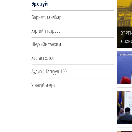
Эрх зүй
Баримт, тайлбар
Хэргийн газраас
ХЭРГ
орхи
Шүүхийн танхим
Хавтаст хэрэг
Аудио | Тагнуул-100
Утаагүй мэдээ