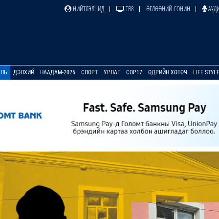
НИЙТЛЭЛЧИД
ТВ8
ӨГЛӨӨНИЙ СОНИН
АУДИ
УЛЬ
ДЭЛХИЙ
НААДАМ-2026
СПОРТ
УРЛАГ
COP17
ӨДРИЙН ХӨТӨЧ
LIFE STYL