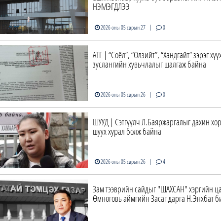
НЭМЭГДЛЭЭ
|
2026 оны 05 сарын 27
0
АТГ | “Соёл”, “Өлзийт”, “Хандгайт” зэрэг хү
зуслангийн хувьчлалыг шалгаж байна
|
2026 оны 05 сарын 26
0
ШУУД | Сэтгүүлч Л.Баяржаргалыг дахин хор
шуух хурал болж байна
|
2026 оны 05 сарын 26
4
Зам тээврийн сайдыг "ШАХСАН" хэргийн ц
Өмнөговь аймгийн Засаг дарга Н.Энхбат б