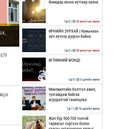
Өнөөдөр ихэнх нутгаар хална
0 |
24 минутын өмнө
аж,
ӨРНИЙН ЗУРХАЙ | Нумынхан
эрч хүчээр дүүрэн байна
0 |
59 минутын өмнө
1679
ӨГЛӨӨНИЙ МЭНД!
0 |
3 цагийн өмнө
Өвөлжилтийн бэлтгэл ажил,
эмцэх
тулгамдаж байгаа
асуудалтай танилцлаа
1 |
16 цагийн өмнө
Жил бүр 500-700 толгой
тарвагыг сэргээн болон
сэлгэн нутагшуулах ажлыг…