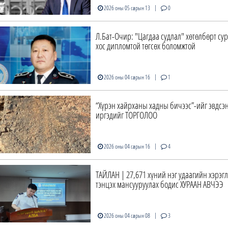
|
2026 оны 05 сарын 13
0
Л.Бат-Очир: "Цагдаа судлал" хөтөлбөрт с
хос дипломтой төгсөх боломжтой
|
2026 оны 04 сарын 16
1
“Хүрэн хайрханы хадны бичээс”-ийг эвдсэн
иргэдийг ТОРГОЛОО
|
2026 оны 04 сарын 16
4
ТАЙЛАН | 27,671 хүний нэг удаагийн хэрэгл
тэнцэх мансууруулах бодис ХУРААН АВЧЭЭ
|
2026 оны 04 сарын 08
3