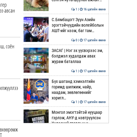
йгер
ээ авсан
1 |
16 цагийн өмнө
С.Бямбацогт Зүүн Азийн
эрэгтэйчүүдийн волейболын
АШТ-ийг нээж, баг там…
0 |
17 цагийн өмнө
иш, соён
ЗАСАГ | Нэг эх үүсвэрээс эм,
бэлдмэл худалдаж авах
журам баталлаа
1 |
17 цагийн өмнө
Бүх шатанд хэмнэлтийн
шилжүүллээ
горимд шилжиж, найр,
наадам, зөвлөгөөнийг
хоригл…
1 |
17 цагийн өмнө
Монгол эмэгтэйтэй нууцаар
гэрлэж, АНУ-д нэвтрүүлсэн
Үндэсний гвардын х…
төхөөрөмж
2 |
18 цагийн өмнө
Т