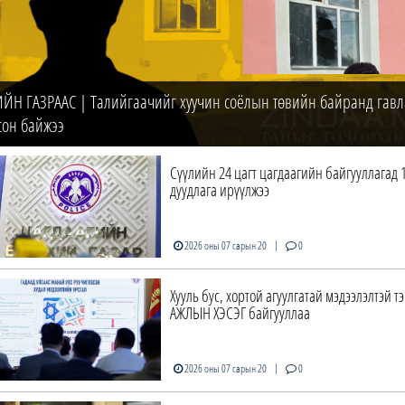
ИЙН ГАЗРААС | Талийгаачийг хуучин соёлын төвийн байранд гавл
сон байжээ
Сүүлийн 24 цагт цагдаагийн байгууллагад 
дуудлага ирүүлжээ
|
2026 оны 07 сарын 20
0
Хууль бус, хортой агуулгатай мэдээлэлтэй т
АЖЛЫН ХЭСЭГ байгууллаа
|
2026 оны 07 сарын 20
0