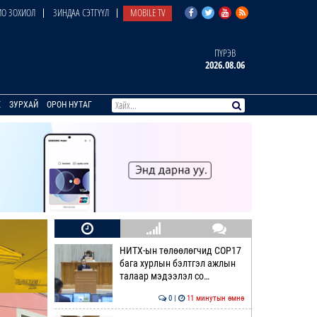
О ЗОХИОЛ
ЗИНДАА СЭТГҮҮЛ
MOBILE TV
ПҮРЭВ
2026.08.06
E
ЗУРХАЙ
ОРОН НУТАГ
НИТХ-ын төлөөлөгчид COP17
бага хурлын бэлтгэл ажлын
талаар мэдээлэл со…
0 |
11 минутын өмнө