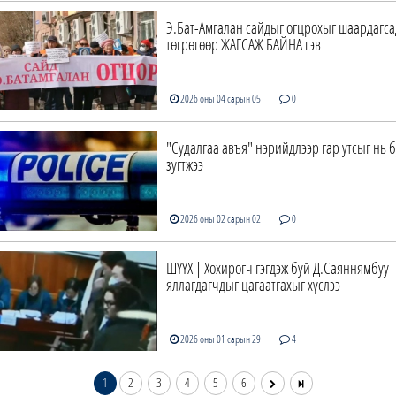
Э.Бат-Амгалан сайдыг огцрохыг шаардагса
төгрөгөөр ЖАГСАЖ БАЙНА гэв
|
2026 оны 04 сарын 05
0
"Судалгаа авъя" нэрийдлээр гар утсыг нь 
зугтжээ
|
2026 оны 02 сарын 02
0
ШҮҮХ | Хохирогч гэгдэж буй Д.Саяннямбуу
яллагдагчдыг цагаатгахыг хүслээ
|
2026 оны 01 сарын 29
4
1
2
3
4
5
6