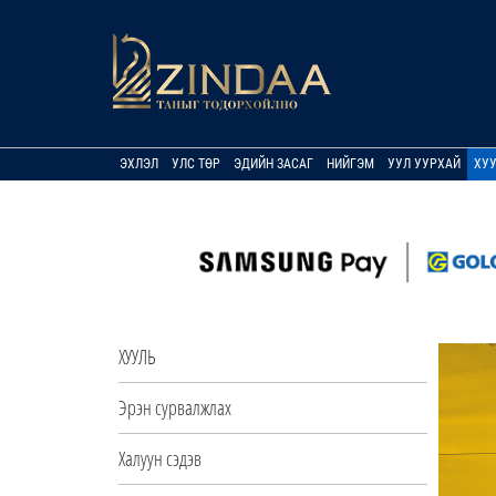
ЭХЛЭЛ
УЛС ТӨР
ЭДИЙН ЗАСАГ
НИЙГЭМ
УУЛ УУРХАЙ
ХУ
ХУУЛЬ
Эрэн сурвалжлах
Халуун сэдэв