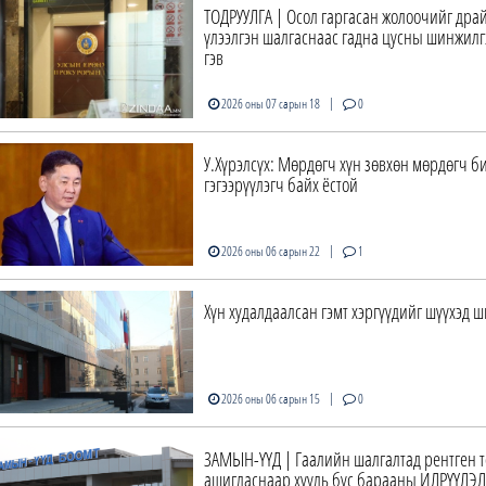
ТОДРУУЛГА | Осол гаргасан жолоочийг дра
үлээлгэн шалгаснаас гадна цусны шинжилг
гэв
|
2026 оны 07 сарын 18
0
У.Хүрэлсүх: Мөрдөгч хүн зөвхөн мөрдөгч б
гэгээрүүлэгч байх ёстой
|
2026 оны 06 сарын 22
1
Хүн худалдаалсан гэмт хэргүүдийг шүүхэд 
|
2026 оны 06 сарын 15
0
ЗАМЫН-ҮҮД | Гаалийн шалгалтад рентген 
ашигласнаар хууль бус барааны ИЛРҮҮЛЭЛ