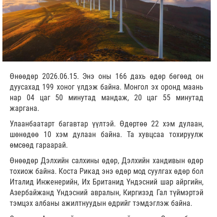
Өнөөдөр 2026.06.15. Энэ оны 166 дахь өдөр бөгөөд он
дуусахад 199 хоног үлдэж байна. Монгол эх оронд маань
нар 04 цаг 50 минутад мандаж, 20 цаг 55 минутад
жаргана.
Улаанбаатарт багавтар үүлтэй. Өдөртөө 22 хэм дулаан,
шөнөдөө 10 хэм дулаан байна. Та хувцсаа тохируулж
өмсөөд гараарай.
Өнөөдөр Дэлхийн салхины өдөр, Дэлхийн хандивын өдөр
тохиож байна. Коста Рикад энэ өдөр мод суулгах өдөр бол
Италид Инженерийн, Их Британид Үндэсний шар айргийн,
Азербайжанд Үндэсний авралын, Киргизэд Гал түймэртэй
тэмцэх албаны ажилтнуудын өдрийг тэмдэглэж байна.