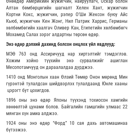
Өнөөдөр Америкийн жүжигчин, найруулагч, Оскар болон
Алтан бөмбөрцөгийн шагналт Хелен Хант, жүжигчин
Кортни Кокс, жүжигчин, рэпер О’Ши Жексон буюу Айс
Кьюб, жүжигчин Кен Жонг, Нил Патрик Харрис, Германы
хөлбөмбөгийн хаалгач Оливер Кан, Египетийн хөлбөмбөгч
Мохамед Салах зэрэг алдартны төрсөн өдөр.
Энэ өдөр дэлхий дахинд болсон онцлох үйл явдлууд:
МЭӨ 763 онд Ассиричууд нар хиртэлтийг тэмдэглэв.
Хожим хойно түүхийн энэ сурвалжийг ашиглан
Месопотамчууд он дараалалдаа дурджээ.
1410 онд Монголын хаан Өлзий Төмөр Онон мөрөнд Мин
гүрэнтэй тулалдсан шийдвэрлэх тулалдаанд Юнле хааны
цэрэгт бут цохигдов.
1896 оны энэ өдөр Японы түүхэнд тохиосон хамгийн
хөнөөлтэй цүнами болов. Байгалийн гамшгийн улмаас 22
мянган хүн амиа алджээ.
1924 оны энэ өдөр “Форд” 10 сая дахь автомашинаа
бүтээжээ.