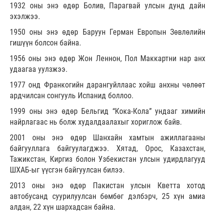
1932 оны энэ өдөр Болив, Парагвай улсын дунд дайн
эхэлжээ.
1950 оны энэ өдөр Баруун Герман Европын Зөвлөлийн
гишүүн болсон байна.
1956 оны энэ өдөр Жон Леннон, Пол Маккартни нар анх
удаагаа уулзжээ.
1977 онд Франкогийн дарангуйллаас хойш анхны чөлөөт
ардчилсан сонгууль Испанид боллоо.
1999 оны энэ өдөр Бельгид “Кока-Кола” ундааг химийн
найрлагаас нь болж худалдаалахыг хориглож байв.
2001 оны энэ өдөр Шанхайн хамтын ажиллагааны
байгууллага байгуулагджээ. Хятад, Орос, Казахстан,
Тажикстан, Киргиз болон Узбекистан улсын удирдлагууд
ШХАБ-ыг үүсгэн байгуулсан билээ.
2013 оны энэ өдөр Пакистан улсын Кветта хотод
автобусанд суурилуулсан бөмбөг дэлбэрч, 25 хүн амиа
алдан, 22 хүн шархадсан байна.