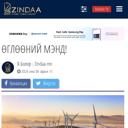
Mobile TV
НИЙТЛЭЛЧИД
ТВ8
ӨГЛӨӨНИЙ МЭНД!
ӨГЛӨӨНИЙ СОНИН
АУДИО ЗОХИОЛ
Я.Болор
Zindaa.mn
|
ЗИНДАА СЭТГҮҮЛ
2026 оны 06 сарын 15
Хуваалцах
Жиргэх