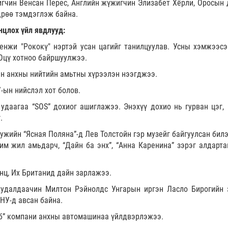
чин Венсан Перес, Английн жүжигчин Элизабет Хёрли, Оросын 
дрөө тэмдэглэж байна.
нцлох үйл явдлууд:
енжи "Рококү" нэртэй усан цагийг танилцуулав. Усны хэмжээсэ
Оцү хотноо байршуулжээ.
йн анхны нийтийн амьтны хүрээлэн нээгджээ.
-ын нийслэл хот болов.
удаагаа “SOS” дохиог ашиглажээ. Энэхүү дохио нь гурван цэг, 
.
ужийн “Ясная Поляна”-д Лев Толстойн гэр музейг байгуулсан билэ
им жил амьдарч, “Дайн ба энх”, “Анна Каренина” зэрэг алдарта
нц, Их Британид дайн зарлажээ.
удалдаачин Милтон Рэйнолдс Унгарын иргэн Ласло Бирогийн 
АНУ-д авсан байна.
б” компани анхны автомашинаа үйлдвэрлэжээ.