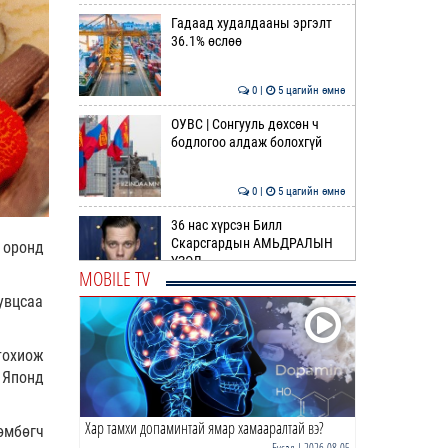
Гадаад худалдааны эргэлт
36.1% өслөө
0 |
5 цагийн өмнө
ОУВС | Сонгууль дөхсөн ч
бодлогоо алдаж болохгүй
0 |
5 цагийн өмнө
36 нас хүрсэн Билл
Скарсгардын АМЬДРАЛЫН
 оронд
ҮЗЭЛ
MOBILE TV
0 |
6 цагийн өмнө
увцсаа
ӨРНИЙН ЗУРХАЙ |
Жинлүүрийнхний бүтээлч
тохиож
байдал нэмэгдэнэ
 Японд
0 |
8 цагийн өмнө
Хар тамхи допаминтай ямар хамааралтай вэ?
ӨГЛӨӨНИЙ МЭНД!
өмбөгч
Бусад
| 2026-08-05