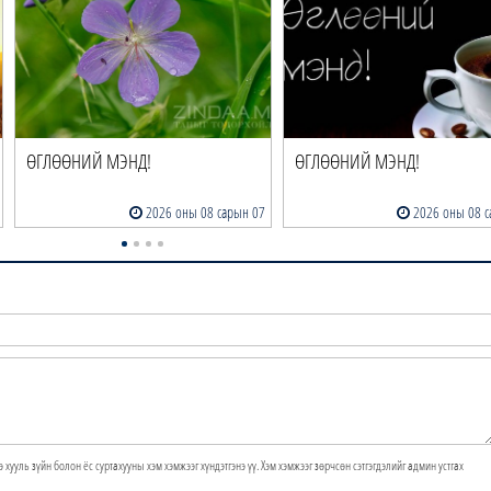
ӨГЛӨӨНИЙ МЭНД!
ӨГЛӨӨНИЙ МЭНД!
2026 оны 08 сарын 07
2026 оны 08 с
э хууль зүйн болон ёс суртахууны хэм хэмжээг хүндэтгэнэ үү. Хэм хэмжээг зөрчсөн сэтгэгдэлийг админ устгах