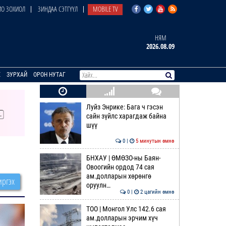
О ЗОХИОЛ
ЗИНДАА СЭТГҮҮЛ
MOBILE TV
НЯМ
2026.08.09
E
ЗУРХАЙ
ОРОН НУТАГ
Луйз Энрике: Бага ч гэсэн
сайн зүйлс харагдаж байна
шүү
0 |
5 минутын өмнө
БНХАУ | ӨМӨЗО-ны Баян-
Овоогийн ордод 74 сая
ам.долларын хөрөнгө
ргэх
оруулн…
0 |
2 цагийн өмнө
ТОО | Монгол Улс 142.6 сая
ам.долларын эрчим хүч