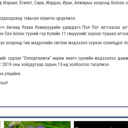
 Израил, Египет, Сири, Иордан, Ирак, Алжирын хооронд болсон з
худалдаанд тавьсан хоригоо цуцалжээ.
гч бөгөөд Улаан Кхмерүүдийн удирдагч Пол Пот нутгаасаа зуг
н Сен болон түүний гэр бүлийн 11 гишүүнийг хороох тушаал өгчээ
хүн хооронд төв мэдрэлийн систем мэдээлэл хэрхэн солилцдог б
гийг судлах "Оппортюнити" өөрөө явагч сүүлийн мэдээллээ дамж
 2019 оны хоёрдугаар сарын 13-нд холбоогоо тасалжээ.
зэн улцайна
сье!