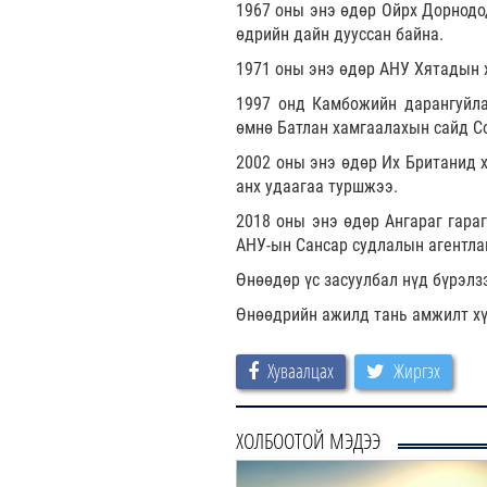
1967 оны энэ өдөр Ойрх Дорнодод
өдрийн дайн дууссан байна.
1971 оны энэ өдөр АНУ Хятадын 
1997 онд Камбожийн дарангуйла
өмнө Батлан хамгаалахын сайд Со
2002 оны энэ өдөр Их Британид 
анх удаагаа туршжээ.
2018 оны энэ өдөр Ангараг гара
АНУ-ын Сансар судлалын агентлаг
Өнөөдөр үс засуулбал нүд бүрэл
Өнөөдрийн ажилд тань амжилт хү
Хуваалцах
Жиргэх
ХОЛБООТОЙ МЭДЭЭ