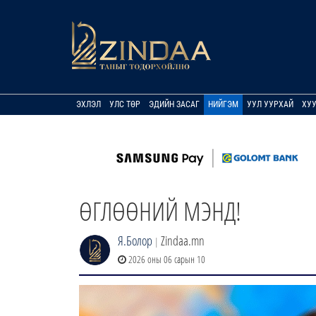
ЭХЛЭЛ
УЛС ТӨР
ЭДИЙН ЗАСАГ
НИЙГЭМ
УУЛ УУРХАЙ
ХУ
ӨГЛӨӨНИЙ МЭНД!
Я.Болор
Zindaa.mn
|
2026 оны 06 сарын 10