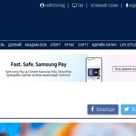
НИЙТЛЭЛЧИД
ТВ8
ӨГЛӨӨНИЙ СОНИН
АУДИ
УЛЬ
ДЭЛХИЙ
НААДАМ-2026
СПОРТ
УРЛАГ
COP17
ӨДРИЙН ХӨТӨЧ
LIFE STYL
Хуваалцах
Жи