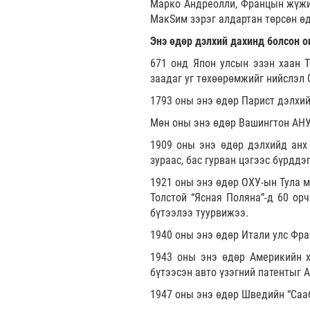
Марко Андреолли, Францын жүжиг
МакSим зэрэг алдартан төрсөн ө
Энэ өдөр дэлхий дахинд болсон о
671 онд Япон улсын эзэн хаан Т
заадаг уг төхөөрөмжийг нийслэл 
1793 оны энэ өдөр Парист дэлхи
Мөн оны энэ өдөр Вашингтон АНУ
1909 оны энэ өдөр дэлхийд анх 
зураас, бас гурван цэгээс бүрддэг
1921 оны энэ өдөр ОХУ-ын Тула м
Толстой “Ясная Поляна”-д 60 орч
бүтээлээ туурвижээ.
1940 оны энэ өдөр Итали улс Фра
1943 оны энэ өдөр Америкийн х
бүтээсэн авто үзэгний патентыг 
1947 оны энэ өдөр Шведийн “Саа