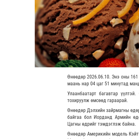
Өнөөдөр 2026.06.10. Энэ оны 161
маань нар 04 цаг 51 минутад ман
Улаанбаатарт багавтар үүлтэй.
тохируулж өмсөөд гараарай.
Өнөөдөр Дэлхийн зайрмагны өдөр
байгаа бол Иорданд Армийн өдө
Цагны өдрийг тэмдэглэж байна.
Өнөөдөр Америкийн модель Кэйт 