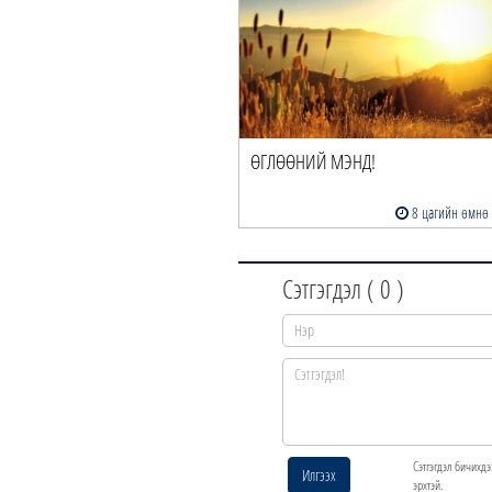
ӨГЛӨӨНИЙ МЭНД!
8 цагийн өмнө
Сэтгэгдэл (
0
)
Сэтгэгдэл бичихдэ
Илгээх
эрхтэй.