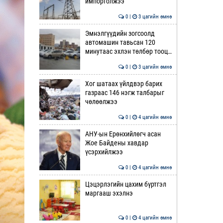
импортолжээ
0 |
3 цагийн өмнө
Эмнэлгүүдийн зогсоолд
автомашин тавьсан 120
минутаас эхлэн төлбөр тооц…
0 |
3 цагийн өмнө
Хог шатаах үйлдвэр барих
газраас 146 нэгж талбарыг
чөлөөлжээ
0 |
4 цагийн өмнө
АНУ-ын Ерөнхийлөгч асан
Жое Байдены хавдар
үсэрхийлжээ
0 |
4 цагийн өмнө
Цэцэрлэгийн цахим бүртгэл
маргааш эхэлнэ
0 |
4 цагийн өмнө