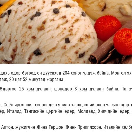
 дахь өдөр бөгөөд он дуусахад 204 хоног үлдэж байна. Монгол эх
даж, 20 цаг 52 минутад жаргана.
 Өдөртөө 25 хэм дулаан, шөнөдөө 8 хэм дулаан байна. Та х
, Соёл иргэншил хоорондын яриа хэлэлцээний олон улсын өдөр 
р, Италид Тэнгисийн цэргийн өдөр, Молдавд Хилчдийн өдөр,
Аптон, жүжигчин Жина Гершон, Жинн Трипплхорн, Италийн хөлб