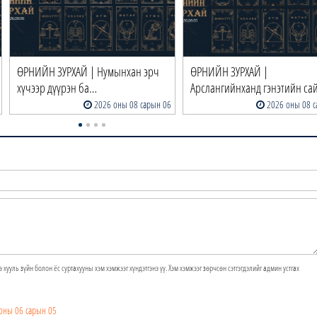
ӨРНИЙН ЗУРХАЙ | Нумынхан эрч
ӨРНИЙН ЗУРХАЙ |
хүчээр дүүрэн ба…
Арслангийнханд гэнэтийн са
2026 оны 08 сарын 06
2026 оны 08 с
э хууль зүйн болон ёс суртахууны хэм хэмжээг хүндэтгэнэ үү. Хэм хэмжээг зөрчсөн сэтгэгдэлийг админ устгах
оны 06 сарын 05