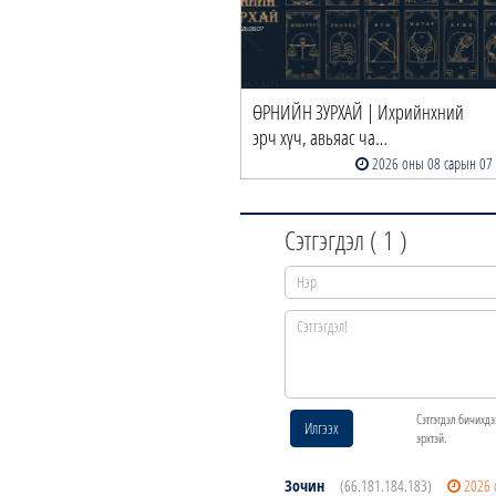
ӨРНИЙН ЗУРХАЙ | Ихрийнхний
эрч хүч, авьяас ча…
2026 оны 08 сарын 07
Сэтгэгдэл (
1
)
Сэтгэгдэл бичихдэ
Илгээх
эрхтэй.
Зочин
(66.181.184.183)
2026 