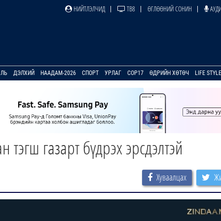
НИЙТЛЭЛЧИД
ТВ8
ӨГЛӨӨНИЙ СОНИН
АУДИ
УЛЬ
ДЭЛХИЙ
НААДАМ-2026
СПОРТ
УРЛАГ
COP17
ӨДРИЙН ХӨТӨЧ
LIFE STYL
 тэгш газарт бүдрэх эрсдэлтэй
Хуваалцах
Жи