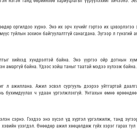
гэн нэгэн танд өөрийнхөө хариуцлагыг үүрүүлэхийг хичээнэ. Эе
өдөр оргилдоо хүрнэ. Энэ их эрч хүчийг гэртээ их цэвэрлэгээ 
мүүс туйлын зохион байгуулалтгүй санагдана. Зүгээр л гүнзгий а
лтыг хийхэд хүндрэлтэй байна. Энэ үүргээ ойр дотнын хүм
сэн амаргүй байна. Үдээс хойш таныг таатай мэдээ хүлээж байна.
г л ажиллана. Ажил эсвэл сургууль дээрээ уйтгартай даалг
нь бухимдуулах ч удаан үргэлжлэхгүй. Унтахын өмнө өрөөндөө
элэн сэрнэ. Гэхдээ энэ хүсэл үд хүртэл үргэлжилж, танд зүгээ
ол хэвийн үзэгдэл. Өнөөдөр ажил хөөцөлдөж гүйх хэрэг гарах тул