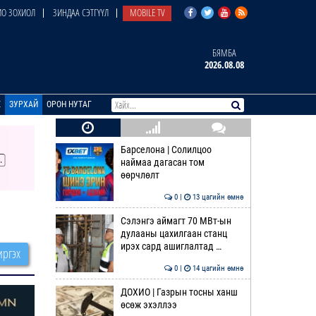
О ЗОХИОЛ
ЗИНДАА СЭТГҮҮЛ
MOBILE TV
БЯМБА
2026.08.08
E
ЗУРХАЙ
ОРОН НУТАГ
Барселона | Солилцоо
наймаа дагасан том
өөрчлөлт
0 |
13 цагийн өмнө
Сэлэнгэ аймагт 70 МВт-ын
дулааны цахилгаан станц
ирэх сард ашиглалтад …
ргэх
0 |
14 цагийн өмнө
ДОХИО | Газрын тосны ханш
өсөж эхэллээ