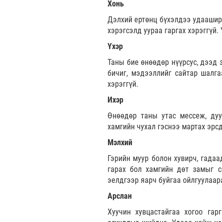
Хонь
Дэлхий ертөнц бүхэлдээ удааширч
хэрэгсэлд уураа гаргах хэрэггүй.
Үхэр
Таны бие өнөөдөр нүүрсус, дээд 
бичиг, мэдээллийг сайтар шалга
хэрэггүй.
Ихэр
Өнөөдөр таны утас мессеж, дуу
хамгийн чухал гэснээ мартах эрсд
Мэлхий
Гэрийн муур болон хувирч, гадаа
гарах бол хамгийн дөт замыг с
эелдгээр яарч буйгаа ойлгуулаар
Арслан
Хуучин хувцастайгаа хогоо гар