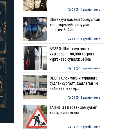
0 |
14 цагийн өмнө
Шатахуун дамлан борлуулсан
хоёр зөрчлийг илрүүлэн
шалгаж байна
1 |
14 цагийн өмнө
АҮЭБЯ: Шатахуун олгох
хязгаарыг 100,000 төгрөгт
хүргэхээр судалж байна
0 |
15 цагийн өмнө
ОБЕГ | Олон улсын туршлага
судлах сургалт, дадлагад 14
алба хаагч хамр…
0 |
16 цагийн өмнө
ТАНИЛЦ | Дараах замуудыг
хааж, шинэчлэнэ
0 |
16 цагийн өмнө