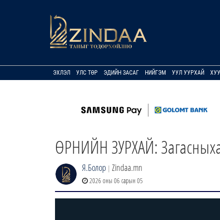
ЭХЛЭЛ
УЛС ТӨР
ЭДИЙН ЗАСАГ
НИЙГЭМ
УУЛ УУРХАЙ
ХУ
ӨРНИЙН ЗУРХАЙ: Загасныхан
Я.Болор
Zindaa.mn
|
2026 оны 06 сарын 05