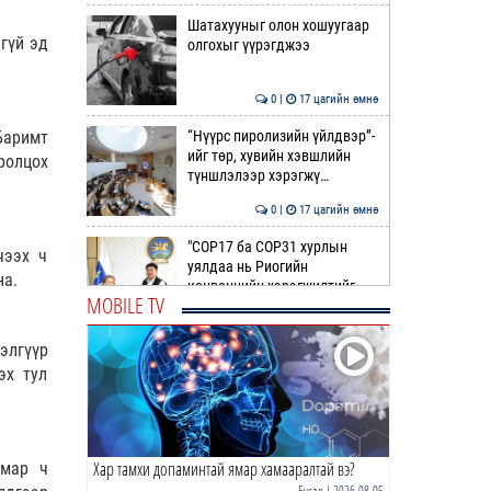
Шатахууныг олон хошуугаар
гүй эд
олгохыг үүрэгджээ
0 |
17 цагийн өмнө
Баримт
“Нүүрс пиролизийн үйлдвэр”-
ийг төр, хувийн хэвшлийн
ролцох
түншлэлээр хэрэгжү…
0 |
17 цагийн өмнө
"COP17 ба COP31 хурлын
чээх ч
уялдаа нь Риогийн
на.
конвенцийн хэрэгжилтийг
MOBILE TV
ахиул…
0 |
18 цагийн өмнө
элгүүр
Монгол төрийн парадокс нь
эх тул
шатахуун
0 |
18 цагийн өмнө
Хар тамхи допаминтай ямар хамааралтай вэ?
ямар ч
Б.Пүрэвдагва: Найман
салбарын 103 үйлчилгээний
Бусад
| 2026-08-05