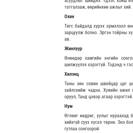
асуудлыг шийднэ. Үдээс хойш нэ
татгалзаж, өөрийнхөө ажлыг хий.
Охин
Төгс байдалд хүрэх эрмэлзэл өнө
зарцуулж болно. Эргэн тойрны хү
ав.
Жинлүүр
Өнөөдөр хамгийн энгийн сонго
шилжүүлэх хэрэггүй. Тэдэнд ч гэ
Хилэнц
Таны зөн совин швейцар цаг ши
зайлсхийж чадна. Хувийн ажил 
оруул, Танд цэвэр агаар хэрэгтэй.
Нум
Өглөөг өөдрөг, уулыг нураахад б
хийхгүй суух хүсэл төрнө. Энэ б
гутлаа сонгоорой.