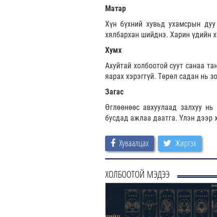
Матар
Хүн бүхний хувьд ухамсрын дуу 
хялбархан шийднэ. Харин үдийн 
Хумх
Ахуйтай холбоотой суут санаа та
яарах хэрэггүй. Төрөл садан нь з
Загас
Өглөөнөөс авхуулаад залхуу нь 
бусдад ажлаа даатга. Үлэн дээр х
Хуваалцах
Жиргэх
ХОЛБООТОЙ МЭДЭЭ