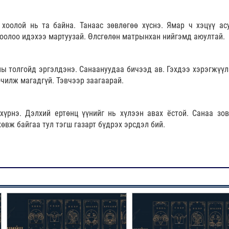
хоолой нь та байна. Танаас зөвлөгөө хүснэ. Ямар ч хэцүү ас
хоолоо идэхээ мартуузай. Өлсгөлөн матрынхан нийгэмд аюултай.
ны толгойд эргэлдэнэ. Санаануудаа бичээд ав. Гэхдээ хэрэгжүүл
очилж магадгүй. Тэвчээр заагаарай.
хүрнэ. Дэлхий ертөнц үүнийг нь хүлээн авах ёстой. Санаа зов
өвж байгаа тул тэгш газарт бүдрэх эрсдэл бий.