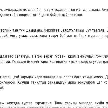
, амьдрахад нь саад болно гэж тохиролцсон мэт санагдана. Амь
 Үдээс хойш алдсан гэж бодож байсан зүйлээ олно.
зэргийн тав тух шаардана. Өөрийгөө баярлуулахаас бүү татгалз. 
арай. Аяга угаах ээлж хэнд таарч байгааг шийдэх маргаанд о
длагаас салахгүй. Нэгэн зэрэг гурван ажил амжуулах гэж хи
элтэй. Үд гэхэд бүхнийг хаяж хол явахыг хүсэх ч саруул ухаан ял
д ертөнцтэй харьцах харилцаагаа аль болох багасгахыг хичээ. Д
онгоорой. Хуучин танилтай санаандгүй яриа өрнүүлбэл цаг үр
ай.
гаж хаяхдаа хүртэл гэрэлтэнэ. Таны харизм өнөөдөр ахуйн 