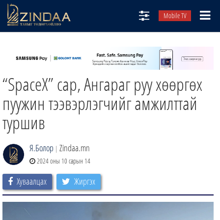
Mobile TV
НИЙТЛЭЛЧИД
ТВ8
“SpaceX” сар, Ангараг руу хөөргөх
ӨГЛӨӨНИЙ СОНИН
АУДИО ЗОХИОЛ
пуужин тээвэрлэгчийг амжилттай
ЗИНДАА СЭТГҮҮЛ
туршив
Я.Болор
Zindaa.mn
|
2024 оны 10 сарын 14
Хуваалцах
Жиргэх