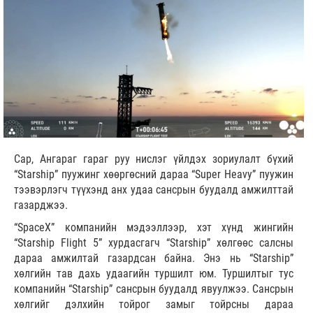
Сар, Ангараг гараг руу нислэг үйлдэх зориулалт бүхий
“Starship” пуужинг хөөргөсний дараа “Super Heavy” пуужин
тээвэрлэгч түүхэнд анх удаа сансрын буудалд амжилттай
газарджээ.
“SpaceX” компанийн мэдээллээр, хэт хүнд жингийн
“Starship Flight 5” хурдасгагч “Starship” хөлгөөс салсны
дараа амжилтай газардсан байна. Энэ нь “Starship”
хөлгийн тав дахь удаагийн туршилт юм. Туршилтыг тус
компанийн “Starship” сансрын буудалд явуулжээ. Сансрын
хөлгийг дэлхийн тойрог замыг тойрсны дараа