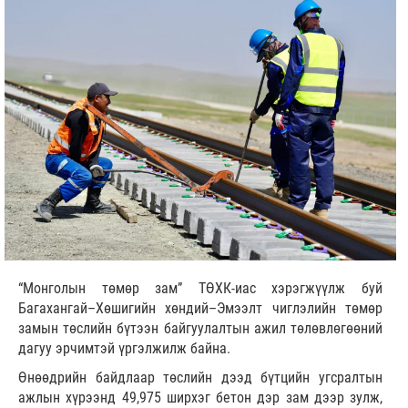
“Монголын төмөр зам” ТӨХК-иас хэрэгжүүлж буй
Багахангай–Хөшигийн хөндий–Эмээлт чиглэлийн төмөр
замын төслийн бүтээн байгуулалтын ажил төлөвлөгөөний
дагуу эрчимтэй үргэлжилж байна.
Өнөөдрийн байдлаар төслийн дээд бүтцийн угсралтын
ажлын хүрээнд 49,975 ширхэг бетон дэр зам дээр зулж,