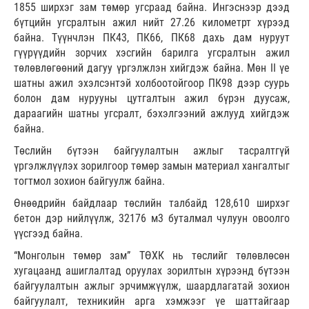
1855 ширхэг зам төмөр угсраад байна. Ингэснээр дээд
бүтцийн угсралтын ажил нийт 27.26 километрт хүрээд
байна. Түүнчлэн ПК43, ПК66, ПК68 дахь дам нуруут
гүүрүүдийн зорчих хэсгийн барилга угсралтын ажил
төлөвлөгөөний дагуу үргэлжлэн хийгдэж байна. Мөн II үе
шатны ажил эхэлсэнтэй холбоотойгоор ПК98 дээр суурь
болон дам нурууны цутгалтын ажил бүрэн дуусаж,
дараагийн шатны угсралт, бэхэлгээний ажлууд хийгдэж
байна.
Төслийн бүтээн байгуулалтын ажлыг тасралтгүй
үргэлжлүүлэх зорилгоор төмөр замын материал хангалтыг
тогтмол зохион байгуулж байна.
Өнөөдрийн байдлаар төслийн талбайд 128,610 ширхэг
бетон дэр нийлүүлж, 32176 м3 буталмал чулуун овоолго
үүсгээд байна.
“Монголын төмөр зам” ТӨХК нь төслийг төлөвлөсөн
хугацаанд ашиглалтад оруулах зорилтын хүрээнд бүтээн
байгуулалтын ажлыг эрчимжүүлж, шаардлагатай зохион
байгуулалт, техникийн арга хэмжээг үе шаттайгаар