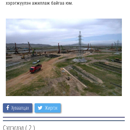
хэрэгжүүлэн ажиллаж байгаа юм.
Хуваалцах
Жиргэх
Сэтгэгдэл (
2
)