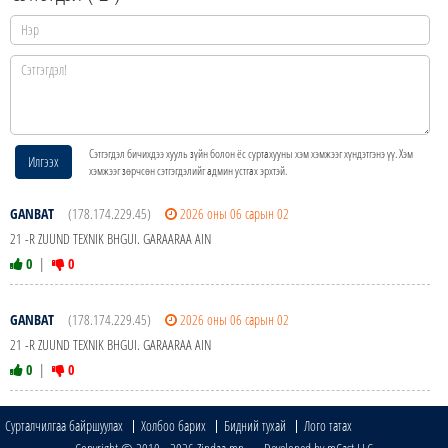
Сэтгэгдэл бичихдээ хууль зүйн болон ёс суртахууны хэм хэмжээг хүндэтгэнэ үү. Хэм
Илгээх
хэмжээг зөрчсөн сэтгэгдэлийг админ устгах эрхтэй.
GANBAT
(178.174.229.45)
2026 оны 06 сарын 02
21 -R ZUUND TEXNIK BHGUI. GARAARAA AIN
0
|
0
GANBAT
(178.174.229.45)
2026 оны 06 сарын 02
21 -R ZUUND TEXNIK BHGUI. GARAARAA AIN
0
|
0
Сурталчилгаа байршуулах
Холбоо барих
Бидний тухай
Лого татах