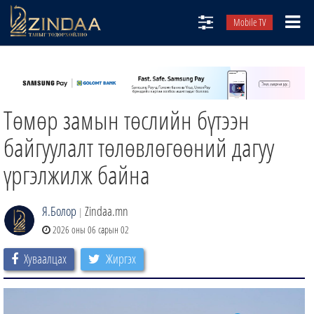
Mobile TV
НИЙТЛЭЛЧИД
ТВ8
Төмөр замын төслийн бүтээн
ӨГЛӨӨНИЙ СОНИН
АУДИО ЗОХИОЛ
байгуулалт төлөвлөгөөний дагуу
ЗИНДАА СЭТГҮҮЛ
үргэлжилж байна
Я.Болор
Zindaa.mn
|
2026 оны 06 сарын 02
Хуваалцах
Жиргэх