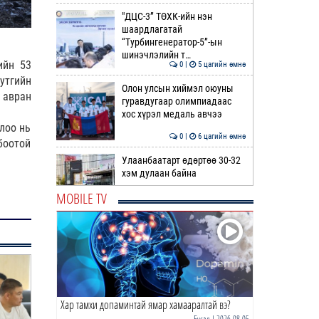
"ДЦС-3” ТӨХК-ийн нэн
шаардлагатай
“Турбингенератор-5”-ын
шинэчлэлийн т…
ийн 53
0 |
5 цагийн өмнө
утгийн
Олон улсын хиймэл оюуны
 авран
гуравдугаар олимпиадаас
хос хүрэл медаль авчээ
олоо нь
0 |
6 цагийн өмнө
боотой
Улаанбаатарт өдөртөө 30-32
хэм дулаан байна
MOBILE TV
0 |
6 цагийн өмнө
ДОРНЫН ЗУРХАЙ | Морь,
нохой жилтнээ аливаа үйлийг
хийхэд эерэг сайн
0 |
7 цагийн өмнө
Хар тамхи допаминтай ямар хамааралтай вэ?
ӨГЛӨӨНИЙ МЭНД!
Бусад
| 2026-08-05