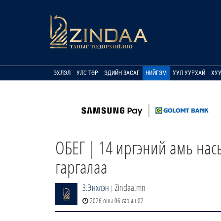
ЭХЛЭЛ
УЛС ТӨР
ЭДИЙН ЗАСАГ
НИЙГЭМ
УУЛ УУРХАЙ
ХУ
ОБЕГ | 14 иргэний амь нас
гаргалаа
З.Энхлэн
Zindaa.mn
|
2026 оны 06 сарын 02