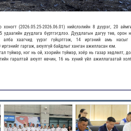
хоногт (2026.05.25-2026.06.01) нийслэлийн 8 дүүрэг, 20 аймг
5 удаагийн дуудлага бүртгэгдлээ. Дуудлагын дагуу төв, орон н
н алба хаагчид үүрэг гүйцэтгэж, 14 иргэний амь насыг
 иргэнийг гаргаж, аюулгүй байдлыг ханган ажилласан юм.
ал түймэр, нэг нь ой, хээрийн түймэр, хоёр нь газар хөдлөлт, д
огийн гаралтай аюулт өвчин, 16 нь хүний үйл ажиллагаатай хол