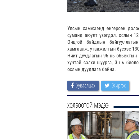
Улсын хэмжээнд өнгөрсөн долоо 
суманд аюулт үзэгдэл, ослын 12
Онцгой байдлын байгууллагы
хамгаалж, утаажилтын бүсээс 130
Нийт дуудлагын 96 нь обьектын г
хүчтэй салхи шуурга, 3 нь биол
ослын дуудлага байна.
Хуваалцах
Жиргэх
ХОЛБООТОЙ МЭДЭЭ