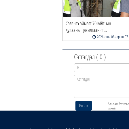
Сэлэнгэ аймагт 70 МВт-ын
дулааны цахилгаан ст…
2026 оны 08 сарын 07
Сэтгэгдэл (
0
)
Сэтгэгдэл бичихдэ
Илгээх
эрхтэй.