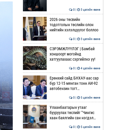
0 |
3 цагийн өмнө
2026 оны төсвийн
тодотголын төслийн олон
нийтийн хэлэлцүүлэг боллоо
0 |
3 цагийн өмнө
СЭРЭМЖЛҮҮЛЭГ | Бамбай
хоншоорт могойнд
хатгуулахаас сэргийлнэ үү!
0 |
4 цагийн өмнө
Ерөнхий сайд БНХАУ-аас сар
бүр 12-15 мянган тонн АИ-92
автобензин тогт…
0 |
5 цагийн өмнө
Улаанбаатарын утааг
бууруулах төслийг “Чингис
хаан баялгийн сан нэгдэл…
0 |
5 цагийн өмнө