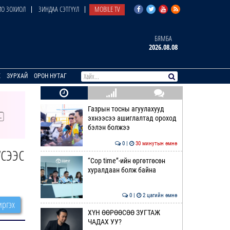
О ЗОХИОЛ
ЗИНДАА СЭТГҮҮЛ
MOBILE TV
БЯМБА
2026.08.08
E
ЗУРХАЙ
ОРОН НУТАГ
Газрын тосны агуулахууд
эхнээсээ ашиглалтад ороход
бэлэн болжээ
0 |
30 минутын өмнө
сээс
“Cop time”-ийн өргөтгөсөн
хуралдаан болж байна
0 |
2 цагийн өмнө
ргэх
ХҮН ӨӨРӨӨСӨӨ ЗУГТАЖ
ЧАДАХ УУ?