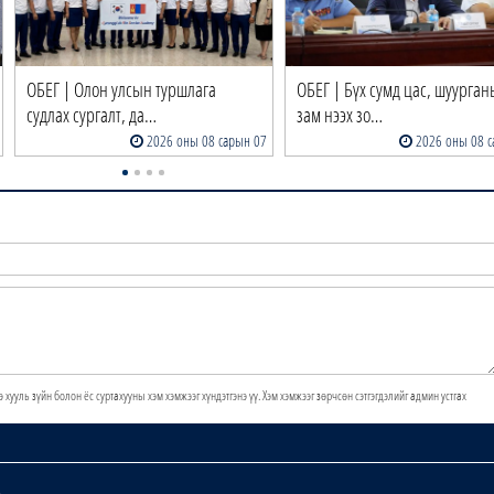
ОБЕГ | Олон улсын туршлага
ОБЕГ | Бүх сумд цас, шуурган
судлах сургалт, да…
зам нээх зо…
2026 оны 08 сарын 07
2026 оны 08 с
э хууль зүйн болон ёс суртахууны хэм хэмжээг хүндэтгэнэ үү. Хэм хэмжээг зөрчсөн сэтгэгдэлийг админ устгах