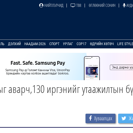
НИЙТЛЭЛЧИД
ТВ8
ӨГЛӨӨНИЙ СОНИН
АУДИ
УЛЬ
ДЭЛХИЙ
НААДАМ-2026
СПОРТ
УРЛАГ
COP17
ӨДРИЙН ХӨТӨЧ
LIFE STYL
ыг аварч,130 иргэнийг утаажилтын бү
Хуваалцах
Жи