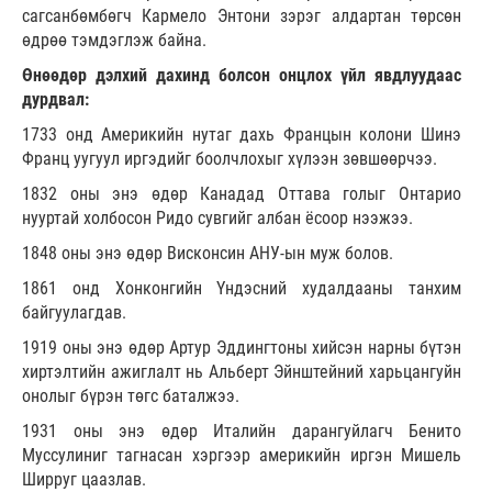
сагсанбөмбөгч Кармело Энтони зэрэг алдартан төрсөн
өдрөө тэмдэглэж байна.
Өнөөдөр дэлхий дахинд болсон онцлох үйл явдлуудаас
дурдвал:
1733 онд Америкийн нутаг дахь Францын колони Шинэ
Франц уугуул иргэдийг боолчлохыг хүлээн зөвшөөрчээ.
1832 оны энэ өдөр Канадад Оттава голыг Онтарио
нууртай холбосон Ридо сувгийг албан ёсоор нээжээ.
1848 оны энэ өдөр Висконсин АНУ-ын муж болов.
1861 онд Хонконгийн Үндэсний худалдааны танхим
байгуулагдав.
1919 оны энэ өдөр Артур Эддингтоны хийсэн нарны бүтэн
хиртэлтийн ажиглалт нь Альберт Эйнштейний харьцангуйн
онолыг бүрэн төгс баталжээ.
1931 оны энэ өдөр Италийн дарангуйлагч Бенито
Муссулиниг тагнасан хэргээр америкийн иргэн Мишель
Ширруг цаазлав.