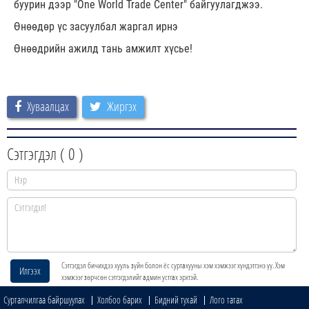
буурин дээр "One World Trade Center" байгуулагджээ.
Өнөөдөр үс засуулбал жаргал ирнэ
Өнөөдрийн ажилд тань амжилт хүсье!
Хуваалцах
Жиргэх
Сэтгэгдэл (
0
)
Сэтгэгдэл бичихдээ хууль зүйн болон ёс суртахууны хэм хэмжээг хүндэтгэнэ үү. Хэм
Илгээх
хэмжээг зөрчсөн сэтгэгдэлийг админ устгах эрхтэй.
Сурталчилгаа байршуулах
Холбоо барих
Бидний тухай
Лого татах