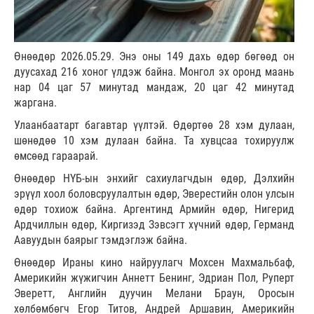
Өнөөдөр 2026.05.29. Энэ оны 149 дахь өдөр бөгөөд он
дуусахад 216 хоног үлдэж байна. Монгол эх оронд маань
нар 04 цаг 57 минутад мандаж, 20 цаг 42 минутад
жаргана.
Улаанбаатарт багавтар үүлтэй. Өдөртөө 28 хэм дулаан,
шөнөдөө 10 хэм дулаан байна. Та хувцсаа тохируулж
өмсөөд гараарай.
Өнөөдөр НҮБ-ын энхийг сахиулагчдын өдөр, Дэлхийн
эрүүл хоол боловсруулалтын өдөр, Эверестийн олон улсын
өдөр тохиож байна. Аргентинд Армийн өдөр, Нигерид
Ардчиллын өдөр, Киргизэд Зэвсэгт хүчний өдөр, Германд
Аавуудын баярыг тэмдэглэж байна.
Өнөөдөр Ираны кино найруулагч Мохсен Махмальбаф,
Америкийн жүжигчин Аннетт Бенинг, Эдриан Пол, Руперт
Эверетт, Английн дуучин Мелани Браун, Оросын
хөлбөмбөгч Егор Титов, Андрей Аршавин, Америкийн