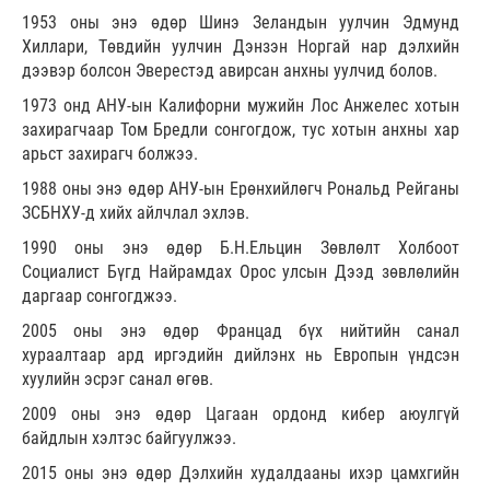
1953 оны энэ өдөр Шинэ Зеландын уулчин Эдмунд
Хиллари, Төвдийн уулчин Дэнзэн Норгай нар дэлхийн
дээвэр болсон Эверестэд авирсан анхны уулчид болов.
1973 онд АНУ-ын Калифорни мужийн Лос Анжелес хотын
захирагчаар Том Бредли сонгогдож, тус хотын анхны хар
арьст захирагч болжээ.
1988 оны энэ өдөр АНУ-ын Ерөнхийлөгч Рональд Рейганы
ЗСБНХУ-д хийх айлчлал эхлэв.
1990 оны энэ өдөр Б.Н.Ельцин Зөвлөлт Холбоот
Социалист Бүгд Найрамдах Орос улсын Дээд зөвлөлийн
даргаар сонгогджээ.
2005 оны энэ өдөр Францад бүх нийтийн санал
хураалтаар ард иргэдийн дийлэнх нь Европын үндсэн
хуулийн эсрэг санал өгөв.
2009 оны энэ өдөр Цагаан ордонд кибер аюулгүй
байдлын хэлтэс байгуулжээ.
2015 оны энэ өдөр Дэлхийн худалдааны ихэр цамхгийн