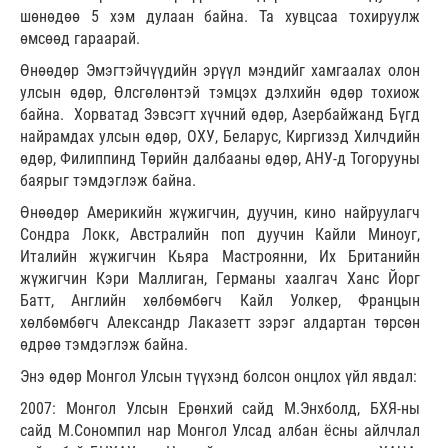
шөнөдөө 5 хэм дулаан байна. Та хувцсаа тохируулж
өмсөөд гараарай.
Өнөөдөр Эмэгтэйчүүдийн эрүүл мэндийг хамгаалах олон
улсын өдөр, Өлсгөлөнтэй тэмцэх дэлхийн өдөр тохиож
байна. Хорватад Зэвсэгт хүчний өдөр, Азербайжанд Бүгд
найрамдах улсын өдөр, ОХУ, Беларус, Киргизэд Хилчдийн
өдөр, Филиппинд Төрийн далбааны өдөр, АНУ-д Тогорууны
баярыг тэмдэглэж байна.
Өнөөдөр Америкийн жүжигчин, дуучин, кино найруулагч
Сондра Локк, Австралийн поп дуучин Кайли Миноуг,
Италийн жүжигчин Кьяра Мастроянни, Их Британийн
жүжигчин Кэри Маллиган, Германы хаалгач Ханс Йорг
Батт, Английн хөлбөмбөгч Кайл Уолкер, Францын
хөлбөмбөгч Александр Лаказетт зэрэг алдартан төрсөн
өдрөө тэмдэглэж байна.
Энэ өдөр Монгол Улсын түүхэнд болсон онцлох үйл явдал:
2007: Монгол Улсын Ерөнхий сайд М.Энхболд, БХЯ-ны
сайд М.Сономпил нар Монгол Улсад албан ёсны айлчлал