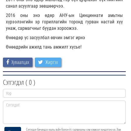
санал асуулгаар зөвшөөрчээ.
2016 оны энэ өдөр АНУ-ын Цинциннати амьтны
хүрээлэнгийн эр гориллагийн торонд гурван настай хүү
унаж, сармагчныг буудан хороожээ.
Өнөөдөр үс засуулбал өвчин эмгэг ирнэ
Өнөөдрийн ажилд тань амжилт хүсье!
Хуваалцах
Жиргэх
Сэтгэгдэл (
0
)
Сэтгэгдэл бичихдээ хууль зүйн болон ёс суртахууны хэм хэмжээг хүндэтгэнэ үү. Хэм