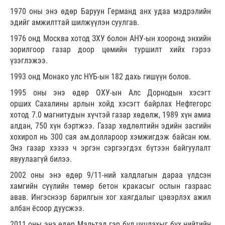
1970 оны энэ өдөр Баруун Германд анх удаа мэдрэлийн
эдийг амжилттай шилжүүлэн суулгав.
1976 онд Москва хотод ЗХУ болон АНУ-ын хооронд энхийн
зорилгоор газар доор цөмийн туршилт хийх гэрээ
үзэглэжээ.
1993 онд Монако улс НҮБ-ын 182 дахь гишүүн болов.
1995 оны энэ өдөр ОХУ-ын Алс Дорнодын хэсэгт
орших Сахалины арлын хойд хэсэгт байрлах Нефтегорс
хотод 7.0 магнитудын хүчтэй газар хөдөлж, 1989 хүн амиа
алдан, 750 хүн бэртжээ. Газар хөдлөлтийн эдийн засгийн
хохирол нь 300 сая ам.доллароор хэмжигдэж байсан юм.
Энэ газар хэзээ ч эргэн сэргээгдэх бүтээн байгуулалт
явуулаагүй билээ.
2002 оны энэ өдөр 9/11-ний халдлагын дараа үлдсэн
хамгийн сүүлийн төмөр бетон кракасыг ослын газраас
авав. Ингэснээр барилгын хог хаягдалыг цэвэрлэх ажил
албан ёсоор дуусжээ.
2011 оны энэ өдөр Мальтад гэр бүл цуцлахыг бүх нийтийн