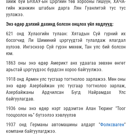
хийж буй БНХАУ-ын Цэргийн төв хорооны гишүүн, ХАЧА-
гийн жанжин штабын дарга Лян Гуанлитэй тус тус
уулзжээ.
Энэ өдөр дэлхий дахинд болсон онцлох үйл явдлууд:
621 онд Хулаогийн тулаан: Хятадын Суй гүрний их
босогчид Ли Шиминий цэргүүдтэй тулалдаж ялагдал
хүлээв. Ингэснээр Суй гүрэн мөхөж, Тан улс бий болсон
юм.
1863 оны энэ өдөр Америкт анх удаагаа зөвхөн өнгөт
арьстай цэргүүдээс бүрдсэн хороо байгуулжээ.
1918 онд Армен улс тусгаар тогтнолоо зарлажээ. Мөн оны
энэ өдөр Азербайжан улс тусгаар тогтнолоо зарлаж,
Азербайжаны Ардчилсан Бүгд Найрамдах Улс
байгуулагдав.
1936 оны энэ өдөр нэрт эрдэмтэн Алан Тюринг "Тоог
тооцоолох нь" бүтээлээ хэвлүүлэв
1937 онд Германы автомашины алдарт "
Фолксваген
"
компани байгуулагджээ.