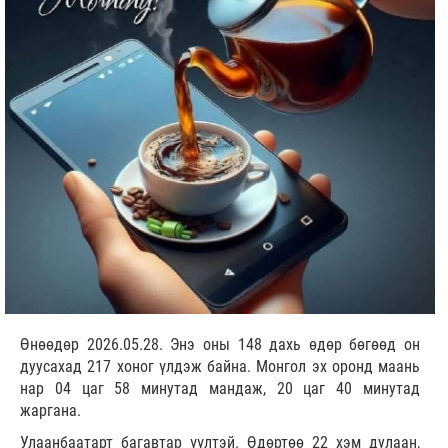
Өнөөдөр 2026.05.28. Энэ оны 148 дахь өдөр бөгөөд он
дуусахад 217 хоног үлдэж байна. Монгол эх оронд маань
нар 04 цаг 58 минутад мандаж, 20 цаг 40 минутад
жаргана.
Улаанбаатарт багавтар үүлтэй. Өдөртөө 22 хэм дулаан,