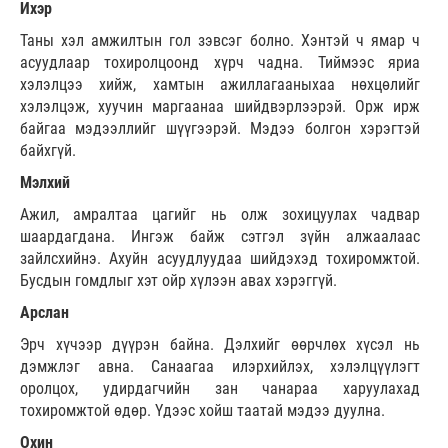
Ихэр
Таны хэл амжилтын гол зэвсэг болно. Хэнтэй ч ямар ч
асуудлаар тохиролцоонд хүрч чадна. Тиймээс яриа
хэлэлцээ хийж, хамтын ажиллагааныхаа нөхцөлийг
хэлэлцэж, хуучин маргаанаа шийдвэрлээрэй. Орж ирж
байгаа мэдээллийг шүүгээрэй. Мэдээ болгон хэрэгтэй
байхгүй.
Мэлхий
Ажил, амралтаа цагийг нь олж зохицуулах чадвар
шаардагдана. Ингэж байж сэтгэл зүйн алжаалаас
зайлсхийнэ. Ахуйн асуудлуудаа шийдэхэд тохиромжтой.
Бусдын гомдлыг хэт ойр хүлээн авах хэрэггүй.
Арслан
Эрч хүчээр дүүрэн байна. Дэлхийг өөрчлөх хүсэл нь
дэмжлэг авна. Санаагаа илэрхийлэх, хэлэлцүүлэгт
оролцох, удирдагчийн зан чанараа харуулахад
тохиромжтой өдөр. Үдээс хойш таатай мэдээ дуулна.
Охин