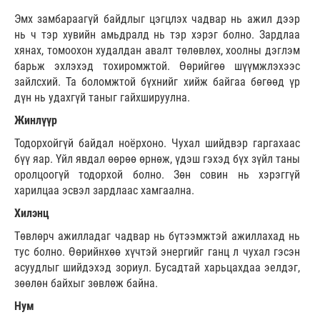
Эмх замбараагүй байдлыг цэгцлэх чадвар нь ажил дээр
нь ч тэр хувийн амьдралд нь тэр хэрэг болно. Зардлаа
хянах, томоохон худалдан авалт төлөвлөх, хоолны дэглэм
барьж эхлэхэд тохиромжтой. Өөрийгөө шүүмжлэхээс
зайлсхий. Та боломжтой бүхнийг хийж байгаа бөгөөд үр
дүн нь удахгүй таныг гайхшируулна.
Жинлүүр
Тодорхойгүй байдал ноёрхоно. Чухал шийдвэр гаргахаас
бүү яар. Үйл явдал өөрөө өрнөж, үдэш гэхэд бүх зүйл таны
оролцоогүй тодорхой болно. Зөн совин нь хэрэггүй
харилцаа эсвэл зардлаас хамгаална.
Хилэнц
Төвлөрч ажилладаг чадвар нь бүтээмжтэй ажиллахад нь
тус болно. Өөрийнхөө хүчтэй энергийг ганц л чухал гэсэн
асуудлыг шийдэхэд зориул. Бусадтай харьцахдаа эелдэг,
зөөлөн байхыг зөвлөж байна.
Нум