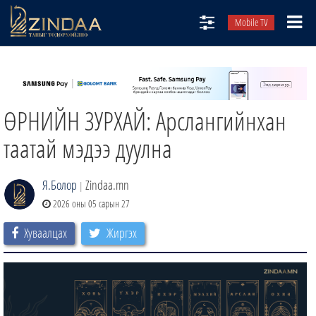
Mobile TV
НИЙТЛЭЛЧИД
ТВ8
ӨРНИЙН ЗУРХАЙ: Арслангийнхан
ӨГЛӨӨНИЙ СОНИН
АУДИО ЗОХИОЛ
таатай мэдээ дуулна
ЗИНДАА СЭТГҮҮЛ
Я.Болор
Zindaa.mn
|
2026 оны 05 сарын 27
Хуваалцах
Жиргэх