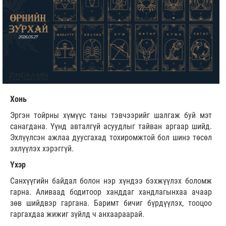
Хонь
Эргэн тойрны хүмүүс таны тэвчээрийг шалгаж буй мэт
санагдана. Үүнд авталгүй асуудлыг тайван аргаар шийд.
Эхлүүлсэн ажлаа дуусгахад тохиромжтой бол шинэ төсөл
эхлүүлэх хэрэггүй.
Үхэр
Санхүүгийн байдал болон нэр хүндээ бэхжүүлэх боломж
гарна. Аливаад бодитоор ханддаг хандлагынхаа ачаар
зөв шийдвэр гаргана. Баримт бичиг бүрдүүлэх, тооцоо
гаргахдаа жижиг зүйлд ч анхаараарай.