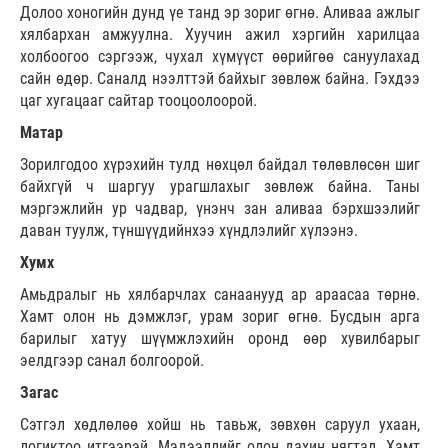
Долоо хоногийн дунд үе танд эр зориг өгнө. Аливаа ажлыг
хялбархан амжуулна. Хуучин ажил хэргийн харилцаа
холбоогоо сэргээж, чухал хүмүүст өөрийгөө сануулахад
сайн өдөр. Саналд нээлттэй байхыг зөвлөж байна. Гэхдээ
цаг хугацааг сайтар тооцоолоорой.
Матар
Зорилгодоо хүрэхийн тулд нөхцөл байдал төлөвлөсөн шиг
байхгүй ч шаргуу урагшлахыг зөвлөж байна. Таны
мэргэжлийн ур чадвар, үнэнч зан аливаа бэрхшээлийг
даван туулж, түншүүдийнхээ хүндлэлийг хүлээнэ.
Хумх
Амьдралыг нь хялбарчлах санаанууд ар араасаа төрнө.
Хамт олон нь дэмжлэг, урам зориг өгнө. Бусдын арга
барилыг хатуу шүүмжлэхийн оронд өөр хувилбарыг
эелдгээр санал болгоорой.
Загас
Сэтгэл хөдлөлөө хойш нь тавьж, зөвхөн саруул ухаан,
логиктоо итгээрэй. Мэдээллийг олон дахин нягтал. Хамт