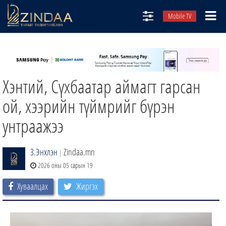
Mobile TV
НИЙТЛЭЛЧИД
ТВ8
Хэнтий, Сүхбаатар аймагт гарсан
ӨГЛӨӨНИЙ СОНИН
АУДИО ЗОХИОЛ
ой, хээрийн түймрийг бүрэн
ЗИНДАА СЭТГҮҮЛ
унтраажээ
З.Энхлэн
Zindaa.mn
|
2026 оны 05 сарын 19
Хуваалцах
Жиргэх