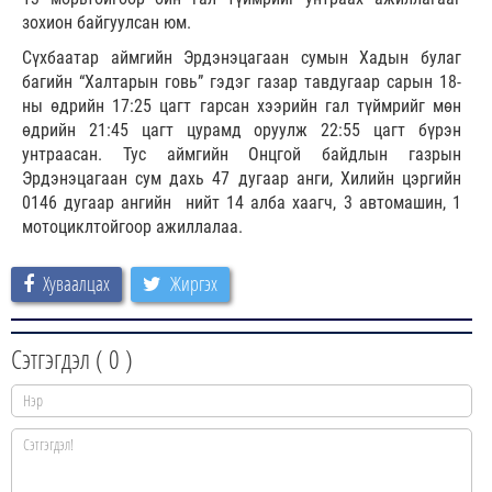
зохион байгуулсан юм.
Сүхбаатар аймгийн Эрдэнэцагаан сумын Хадын булаг
багийн “Халтарын говь” гэдэг газар тавдугаар сарын 18-
ны өдрийн 17:25 цагт гарсан хээрийн гал түймрийг мөн
өдрийн 21:45 цагт цурамд оруулж 22:55 цагт бүрэн
унтраасан. Тус аймгийн Онцгой байдлын газрын
Эрдэнэцагаан сум дахь 47 дугаар анги, Хилийн цэргийн
0146 дугаар ангийн нийт 14 алба хаагч, 3 автомашин, 1
мотоциклтойгоор ажиллалаа.
Хуваалцах
Жиргэх
Сэтгэгдэл (
0
)