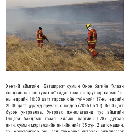
Хэнтий аймгийн Батширээт сумын Онон багийн “Улаан
хөндийн цагаан гунатай” гэдэг газар тавдугаар сарын 15-
ны өдрийн 16:30 цагт гарсан ойн түймрийг 17-ны өдрийн
20:30 цагт цурамд оруулж, өнөөдөр (2026.05.19) 06:00 цагт
бүрэн унтраалаа. Унтраах ажиллагаанд тус аймгийн
Онцгой байдлын газар, Хилийн цэргийн 0287 дугаар
анги, сумын мэргэжлийн ангийн нийт 35 хүн, 2 автомашин,
13 морьтойгоор ойн гал түймрийг унтраах ажиллагааг