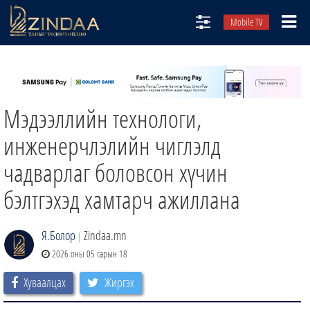
Mobile TV
НИЙТЛЭЛЧИД
ТВ8
Мэдээллийн технологи,
ӨГЛӨӨНИЙ СОНИН
АУДИО ЗОХИОЛ
инженерчлэлийн чиглэлд
ЗИНДАА СЭТГҮҮЛ
чадварлаг боловсон хүчин
бэлтгэхэд хамтарч ажиллана
Я.Болор
Zindaa.mn
|
2026 оны 05 сарын 18
Хуваалцах
Жиргэх