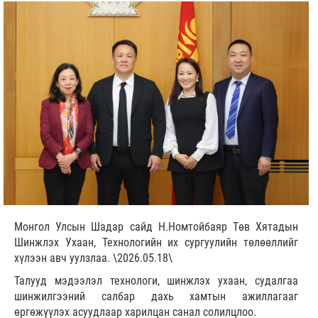
Монгол Улсын Шадар сайд Н.Номтойбаяр Төв Хятадын
Шинжлэх Ухаан, Технологийн их сургуулийн төлөөллийг
хүлээн авч уулзлаа. \2026.05.18\
Талууд мэдээлэл технологи, шинжлэх ухаан, судалгаа
шинжилгээний салбар дахь хамтын ажиллагааг
өргөжүүлэх асуудлаар харилцан санал солилцлоо.