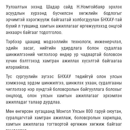
Уулзалтын эхэнд Шадар сайд Н.Номтойбаяр эрхлэх
асуудлын хүрээнд бүсчилсэн хөгжлийн бодлогыг
эрчимтэй хэрэгжүүлж байгаатай холбогдуулан БНХАУ-тай
бүхий л түвшинд хамтын ажиллагааг өргөжүүлэхэд онцгой
анхаарч байгааг тодотголоо.
Тэрбээр цаашид мэдээллийн технологи, инженерчлэл,
эдийн засаг, нийтийн удирдлага болон судалгаа
шинжилгээний чиглэлээр өндөр ур чадвартай боловсон
хүчин бэлтгэхэд хамтран ажиллах хүсэлтэй байгаагаа
илэрхийлэв.
Тус сургуулийн зүгээс БНХАУ төдийгүй олон улсын
хэмжээнд эрдэм шинжилгээ, шинжлэх ухаан, судалгааны
чиглэлээр нэр хүндтэй боловсролын байгууллага болохыг
онцлоод, олон улсын хамтын ажиллагааг эрхэмлэн
ажилладаг талаар дурдлаа.
Мөн өнгөрсөн хугацаанд Монгол Улсын 800 гаруй оюутан,
суралцагчтай хамтран ажиллаж, боловсролын харилцаа,
хамтын ажиллагаа тогтвортой өргөжин хөгжиж байгааг