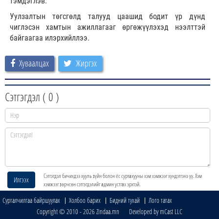
тэмдэглэв.
Уулзалтын төгсгөлд талууд цаашид бодит үр дүнд
чиглэсэн хамтын ажиллагааг өргөжүүлэхэд нээлттэй
байгаагаа илэрхийллээ.
Хуваалцах
Жиргэх
Сэтгэгдэл (
0
)
Сэтгэгдэл бичихдээ хууль зүйн болон ёс суртахууны хэм хэмжээг хүндэтгэнэ үү. Хэм
Илгээх
хэмжээг зөрчсөн сэтгэгдэлийг админ устгах эрхтэй.
Сурталчилгаа байршуулах
Холбоо барих
Бидний тухай
Лого татах
Copyright © 2010 - 2026 Zindaa.mn Developed by mCast LLC