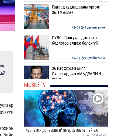
Гадаад худалдааны эргэлт
36.1% өслөө
0 |
9 цагийн өмнө
ОУВС | Сонгууль дөхсөн ч
бодлогоо алдаж болохгүй
0 |
9 цагийн өмнө
йн
36 нас хүрсэн Билл
эй
Скарсгардын АМЬДРАЛЫН
ҮЗЭЛ
MOBILE TV
0 |
11 цагийн өмнө
ӨРНИЙН ЗУРХАЙ |
Жинлүүрийнхний бүтээлч
усгаар
байдал нэмэгдэнэ
дэхүүн
0 |
12 цагийн өмнө
зохион
Хар тамхи допаминтай ямар хамааралтай вэ?
ӨГЛӨӨНИЙ МЭНД!
д байр
Бусад
| 2026-08-05