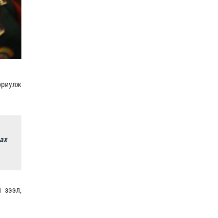
ориулж
ах
 зээл,