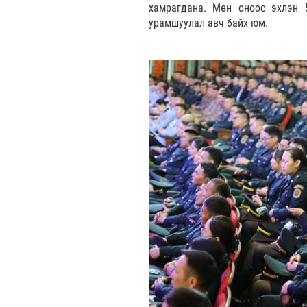
хамрагдана. Мөн оноос эхлэн 
урамшуулал авч байх юм.