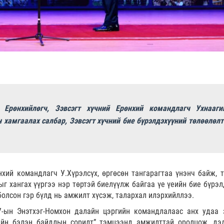
Ерөнхийлөгч, Зэвсэгт хүчний Ерөнхий командлагч Ухнааги
н хамгаалах салбар, Зэвсэгт хүчний бие бүрэлдэхүүний төлөөлөлт
нхий командлагч У.Хүрэлсүх, өргөсөн тангарагтаа үнэнч байж, т
ыг хангах үүргээ нэр төртэй биелүүлж байгаа үе үеийн бие бүрэл
болсон гэр бүлд нь амжилт хүсэж, талархал илэрхийллээ.
-ын Энэтхэг-Номхон далайн цэргийн командлалаас анх удаа 
ийн бэлэн байдлын сорилт” тэмцээнд амжилттай оролцож, дэ