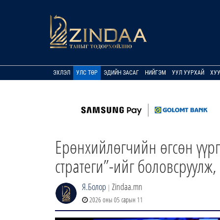
ЭХЛЭЛ
УЛС ТӨР
ЭДИЙН ЗАСАГ
НИЙГЭМ
УУЛ УУРХАЙ
ХУ
Ерөнхийлөгчийн өгсөн үүрг
стратеги”-ийг боловсруулж,
Я.Болор
Zindaa.mn
|
2026 оны 05 сарын 11