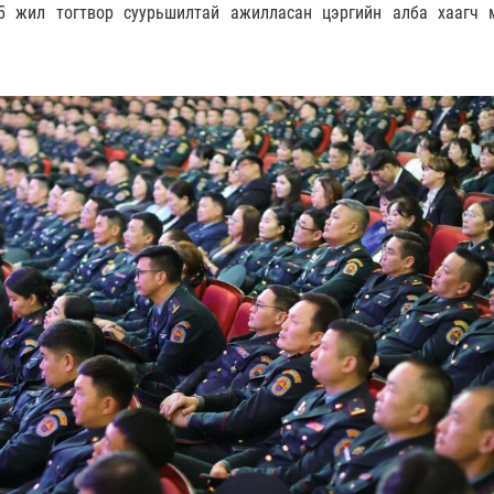
5 жил тогтвор суурьшилтай ажилласан цэргийн алба хаагч 