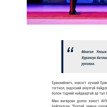
Монгол Улсын 
Хүрэлсүх батла
уулзлаа.
Ерөнхийлөгч, зэвсэгт хүчний Ерө
тогтнол, үндэсний аюулгүй байдл
болон тэдний найдвартай ар тал 
Мөн өнгөрсөн долоо хоногт АНУ
байгуулсан “Хуурай замын цэрг