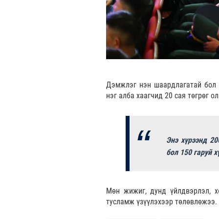
Дэмжлэг нэн шаардлагатай бол 
нэг алба хаагчид 20 сая төгрөг ол
Энэ хүрээнд 20
бол 150 гаруй 
Мөн жижиг, дунд үйлдвэрлэл, х
тусламж үзүүлэхээр төлөвлөжээ.