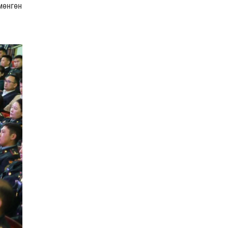
COP17
| 2026-07-28
мөнгөн
Нийслэлийн цэцэрлэгийн бүртгэл 8 дугаар сарын
10-наас э…
Боловсрол
| 2026-07-27