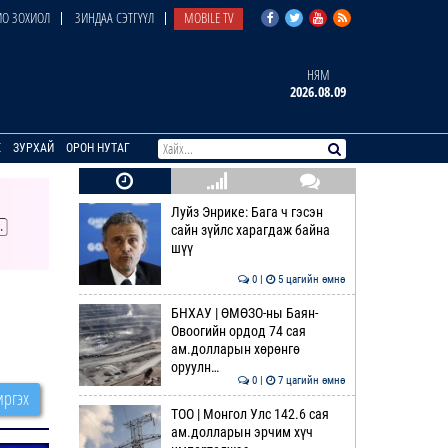
О ЗОХИОЛ
ЗИНДАА СЭТГҮҮЛ
MOBILE TV
НЯМ
2026.08.09
E
ЗУРХАЙ
ОРОН НУТАГ
Луйз Энрике: Бага ч гэсэн
сайн зүйлс харагдаж байна
шүү
0 |
5 цагийн өмнө
БНХАУ | ӨМӨЗО-ны Баян-
Овоогийн ордод 74 сая
ам.долларын хөрөнгө
оруулн…
0 |
7 цагийн өмнө
ргэх
ТОО | Монгол Улс 142.6 сая
ам.долларын эрчим хүч