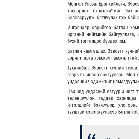
Монгол Улсын Ерөнхийлөгч, Зэвсэ
тэсвэрлэх стратеги”-ийг батл
боловсруулж, батлуулах гэж байн
Ингэснээр өөрийгөө батлан хамг
иргэний нийгмийн байгууллага, 
бүхий тогтолцоо бүрдэх юм.
Батлан хамгаалах, Зэвсэгт хүчни
зорилт, арга хэмжээг амжилттай 
Тухайлбал, Зэвсэгт хүчний туха
газрыг шинээр байгуулсан. Мөн х
үндэсний чадамжийг нэмэгдүүлэх
Цаашид үндэсний язгуур ашигт ту
төлөвшүүлэн, гадаад харилцаа
итгэлцлийг бэхжүүлж, улс орны
тууштай хэрэгжүүлэхээ Батлан ха