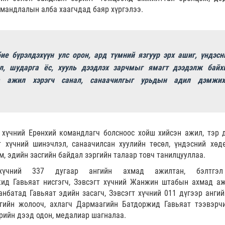
омандлалын алба хаагчдад баяр хүргэлээ.
е бүрэлдэхүүн улс орон, ард түмний язгуур эрх ашиг, үндэсн
л, шударга ёс, хууль дээдлэх зарчмыг ямагт дээдэлж байх
а ажил хэрэгч санал, санаачилгыг урьдын адил дэмжих
т хүчний Ерөнхий командлагч болсноос хойш хийсэн ажил, тэр 
 хүчний шинэчлэл, санаачилсан хуулийн төсөл, үндэсний хөдө
м, эдийн засгийн байдал зэргийн талаар товч танилцууллаа.
 хүчний 337 дугаар ангийн ахмад ажилтан, бэлтгэ
ид Гавьяат нисгэгч, Зэвсэгт хүчний Жанжин штабын ахмад аж
нбатад Гавьяат эдийн засагч, Зэвсэгт хүчний 011 дүгээр ангий
гийн жолооч, ахлагч Дармаагийн Батдоржид Гавьяат тээвэрч
өрийн дээд одон, медалиар шагналаа.