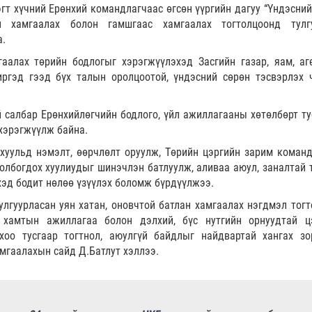
гт хүчний Ерөнхий командлагчаас өгсөн үүргийн дагуу “Үндэсний
ан хамгаалах болон гамшгаас хамгаалах тогтолцоонд тулг
а.
аалах төрийн бодлогыг хэрэгжүүлэхэд Засгийн газар, яам, аге
иргэд гээд бүх талын оролцоотой, үндэсний сөрөн тэсвэрлэх 
й салбар Ерөнхийлөгчийн бодлого, үйл ажиллагааны хөтөлбөрт ту
хэрэгжүүлж байна.
й хуульд нэмэлт, өөрчлөлт оруулж, Төрийн цэргийн зарим коман
олбогдох хуулиудыг шинэчлэн батлуулж, аливаа аюул, заналтай 
эд бодит нөлөө үзүүлэх боломж бүрдүүлжээ.
лгуурласан уян хатан, оновчтой батлан хамгаалах нэгдмэл тогт
, хамтын ажиллагаа болон дэлхий, бүс нутгийн орнуудтай ц
хоо тусгаар тогтнол, аюулгүй байдлыг найдвартай хангах зо
мгаалахын сайд Д.Батлут хэллээ.