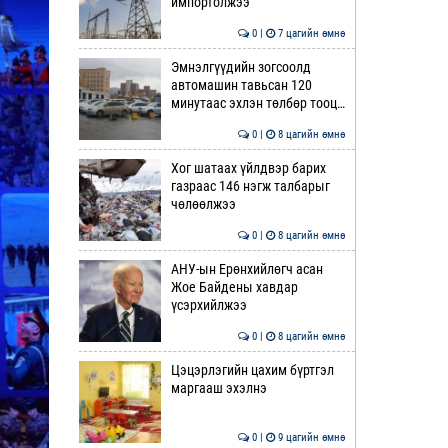
импортолжээ
0 |
7 цагийн өмнө
Эмнэлгүүдийн зогсоолд
автомашин тавьсан 120
минутаас эхлэн төлбөр тооц…
0 |
8 цагийн өмнө
Хог шатаах үйлдвэр барих
газраас 146 нэгж талбарыг
чөлөөлжээ
0 |
8 цагийн өмнө
АНУ-ын Ерөнхийлөгч асан
Жое Байдены хавдар
үсэрхийлжээ
0 |
8 цагийн өмнө
Цэцэрлэгийн цахим бүртгэл
маргааш эхэлнэ
0 |
9 цагийн өмнө