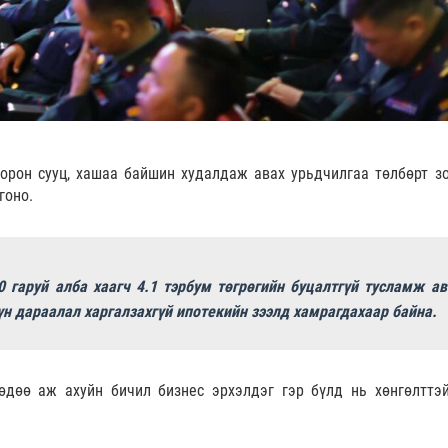
орон сууц, хашаа байшин худалдаж авах урьдчилгаа төлбөрт з
гоно.
0 гаруй алба хаагч 4.1 тэрбум төгрөгийн буцалтгүй тусламж ав
хүн дараалал харгалзахгүй ипотекийн зээлд хамрагдахаар байна.
өдөө аж ахуйн бичил бизнес эрхэлдэг гэр бүлд нь хөнгөлттэй