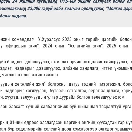
өрсөн 24 жилийн хугацаанд НҮБ-ын энхийг сахиулах болон ол
ажиллагаанд 23,000 гаруй алба хаагчаа оролцуулж, “Монгол цэрэ
 болж чадлаа.
өнхий командлагч У.Хүрэлсүх 2023 оныг төрийн цэргийн болон
луу офицерын жил”, 2024 оныг “Ахлагчийн жил”, 2025 оныг 
үйн байдлыг дээшлүүлэх, ажиллах орчин нөхцөлийг сайжруулах, гэ
эдлэг, чадварыг дээшлүүлэх, албаны хандлага, итгэл үнэмшил
 чиглэсэн олон ажил хийжээ.
руудын хөгжлийн жил” болгосны дагуу тэдний мэргэжил, боло
ы чадварыг хөгжүүлэн, бүтээлч сэтгэлгээ, эерэг хандлага, хариу
гч, хүүхэд, залуучуудын үлгэр дуурайл болгон төлөвшүүлэх юм.
олон Зэвсэгт хүчний салбарт хийж буй шинэчлэл тасралтгүй үрг
рын 01-ний өдрөөс алслагдсан цэргийн ангийн хүүхэдтэй гэр бүл
ирал бүр хөдөлмөрийн хөлсний доод хэмжээгээр олгодог урамшуу