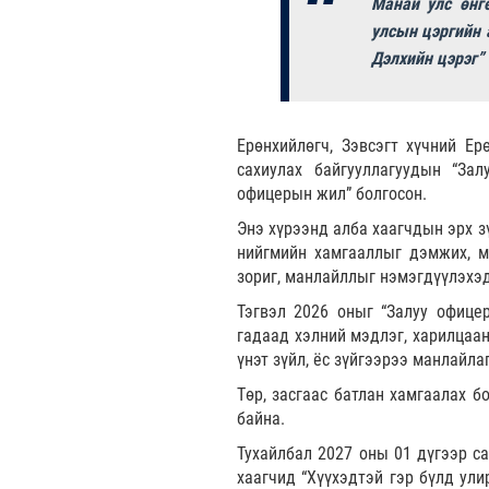
Манай улс өнг
улсын цэргийн 
Дэлхийн цэрэг”
Ерөнхийлөгч, Зэвсэгт хүчний Ер
сахиулах байгууллагуудын “За
офицерын жил” болгосон.
Энэ хүрээнд алба хаагчдын эрх з
нийгмийн хамгааллыг дэмжих, м
зориг, манлайллыг нэмэгдүүлэхэд
Тэгвэл 2026 оныг “Залуу офице
гадаад хэлний мэдлэг, харилцаан
үнэт зүйл, ёс зүйгээрээ манлайла
Төр, засгаас батлан хамгаалах б
байна.
Тухайлбал 2027 оны 01 дүгээр са
хаагчид “Хүүхэдтэй гэр бүлд ул