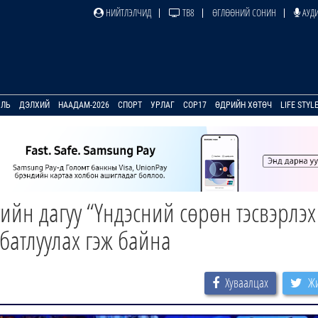
НИЙТЛЭЛЧИД
ТВ8
ӨГЛӨӨНИЙ СОНИН
АУДИ
УЛЬ
ДЭЛХИЙ
НААДАМ-2026
СПОРТ
УРЛАГ
COP17
ӨДРИЙН ХӨТӨЧ
LIFE STYL
ийн дагуу “Үндэсний сөрөн тэсвэрлэх
 батлуулах гэж байна
Хуваалцах
Жи