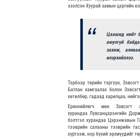
эзэлсэн Хуурай замын цэргийн к
Цаашид нийт би
аюулгүй байда
захиж, алива
илэрхийллээ.
Тэрбээр төрийн тэргүүн, Зэвсэг
Батлан хамгаалах болон Зэвсэгт
хөтөлбөр, гадаад харилцаа, нийгэ
Ерөнхийлөгч мөн Зэвсэгт
хурандаа Лувсанцэрэнгийн Дорж
бэлтгэл хурандаа Цэрэнжавын Га
тээврийн салааны тээврийн тас
хүртээж, нэр бүхий эрхмүүдийг т