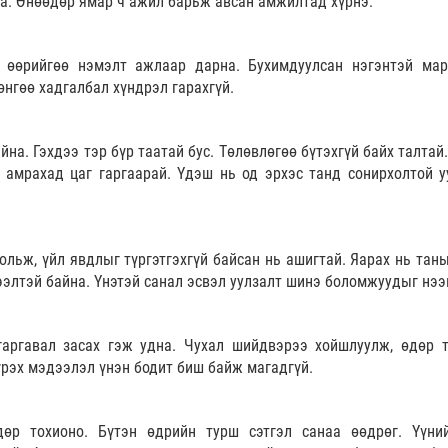
на. Өнөөдөр ямар ч ажил барьж авсан амжилтад хүрнэ.
 өөрийгөө нэмэлт ажлаар дарна. Бухимдуулсан нэгэнтэй мар
өнгөө хадгалбал хүндрэл гарахгүй.
йна. Гэхдээ тэр бүр таатай бус. Төлөвлөгөө бүтэхгүй байх талтай
амрахад цаг гаргаарай. Үдэш нь од эрхэс танд сонирхолтой у
ольж, үйл явдлыг түргэтгэхгүй байсан нь ашигтай. Яарах нь таны
элтэй байна. Үнэтэй санал эсвэл уулзалт шинэ боломжуудыг нээ
гаргавал засах гэж удна. Чухал шийдвэрээ хойшлуулж, өдөр 
үрэх мэдээлэл үнэн бодит биш байж магадгүй.
өр тохионо. Бүтэн өдрийн турш сэтгэл санаа өөдрөг. Үүни