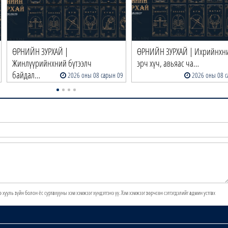
ӨРНИЙН ЗУРХАЙ |
ӨРНИЙН ЗУРХАЙ | Ихрийнхн
Жинлүүрийнхний бүтээлч
эрч хүч, авьяас ча…
байдал…
2026 оны 08 сарын 09
2026 оны 08 с
э хууль зүйн болон ёс суртахууны хэм хэмжээг хүндэтгэнэ үү. Хэм хэмжээг зөрчсөн сэтгэгдэлийг админ устгах