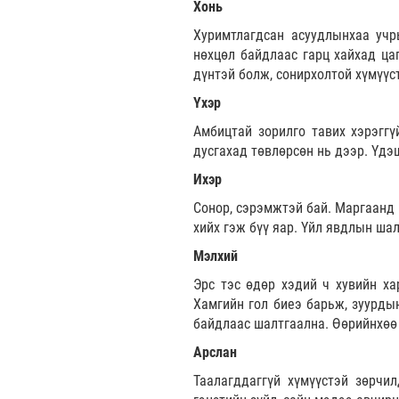
Хонь
Хуримтлагдсан асуудлынхаа учр
нөхцөл байдлаас гарц хайхад ца
дүнтэй болж, сонирхолтой хүмүүс
Үхэр
Амбицтай зорилго тавих хэрэггү
дусгахад төвлөрсөн нь дээр. Үдэ
Ихэр
Сонор, сэрэмжтэй бай. Маргаанд 
хийх гэж бүү яар. Үйл явдлын ша
Мэлхий
Эрс тэс өдөр хэдий ч хувийн ха
Хамгийн гол биеэ барьж, зуурды
байдлаас шалтгаална. Өөрийнхөө 
Арслан
Таалагддаггүй хүмүүстэй зөрчи