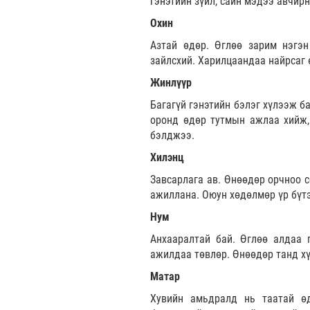
гэнэтийн зүйл, сайн мэдээ авчир
Охин
Азтай өдөр. Өглөө зарим нэгэн
зайлсхий. Харилцаандаа найрсаг 
Жинлүүр
Багагүй гэнэтийн бэлэг хүлээж ба
оронд өдөр тутмын ажлаа хийж, 
бэлджээ.
Хилэнц
Завсарлага ав. Өнөөдөр орчноо с
ажиллана. Оюун хөдөлмөр үр бүтэ
Нум
Анхааралтай бай. Өглөө алдаа 
ажилдаа төвлөр. Өнөөдөр танд х
Матар
Хувийн амьдралд нь таатай өд