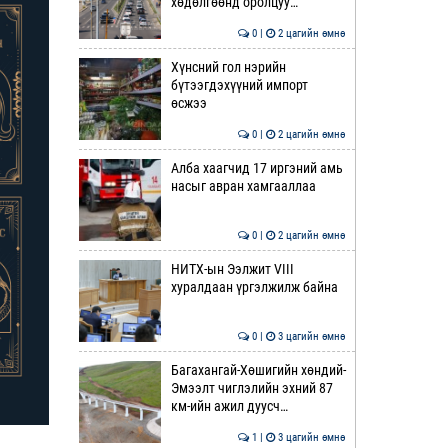
хөдөлгөөнд оролцуу…
0 |
2 цагийн өмнө
Хүнсний гол нэрийн
бүтээгдэхүүний импорт
өсжээ
0 |
2 цагийн өмнө
Алба хаагчид 17 иргэний амь
насыг авран хамгааллаа
0 |
2 цагийн өмнө
НИТХ-ын Ээлжит VIII
хуралдаан үргэлжилж байна
0 |
3 цагийн өмнө
Багахангай-Хөшигийн хөндий-
Эмээлт чиглэлийн эхний 87
км-ийн ажил дуусч…
1 |
3 цагийн өмнө