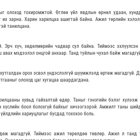
ыг олоход тохиромжтой. Өглөө үйл явдлын өрнөл удаан, хүнд
г их зарна. Харин харилцаа ашигтай байна. Ажил төрлийн хэлэл
тэй танилцана.
й. Эрч хүч, хөдөлмөрийн чадвар сул байна. Тиймээс эхлүүлсэн
ш авах мэдээлэл онцгой анхаар. Танд туйлын чухал байж магадгү
хутгалдан орох эсвэл үндэслэлгүй шүүмжлэлд өртөж магадгүй. Д
лтгааныг олоход цаг хугацаа шаардагдана.
рилцааны хувьд гайхалтай өдөр. Таныг гэнэтийн бэлэг хүлээж 
н хүслийн боол болохгүй байхыг хичээгээрэй. Амжилт таны ший
үйлдлийн хариуцлагыг бусдад тохохоо боль.
лдөж магадгүй. Тиймээс ажил төрөлдөө төвлөр. Ажил л танд 