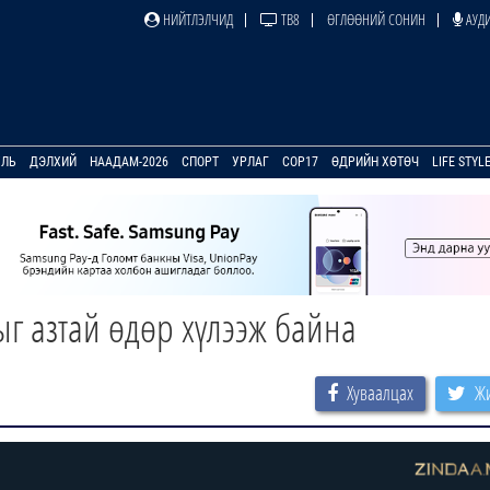
НИЙТЛЭЛЧИД
ТВ8
ӨГЛӨӨНИЙ СОНИН
АУДИ
УЛЬ
ДЭЛХИЙ
НААДАМ-2026
СПОРТ
УРЛАГ
COP17
ӨДРИЙН ХӨТӨЧ
LIFE STYL
 азтай өдөр хүлээж байна
Хуваалцах
Жи