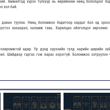
хий. Амжилтад хүрэх түлхүүр нь өөрийнхөө нөөц бололцоог бо
л хол бай.
 даван туулна. Нөөц боломжоо бодитоор хардаг бол од эрхэ
үүстээ анхаарал, халамж тавь. Харилцан ойлголцол зөрчлөөс 
охиромжтой өдөр. Үр дүнд хүрэхийн тулд нарийн ширийн зү
чил. Шийдвэр гаргах гэж яарах хэрэггүй. Боломжоо хэтрүүлэн 