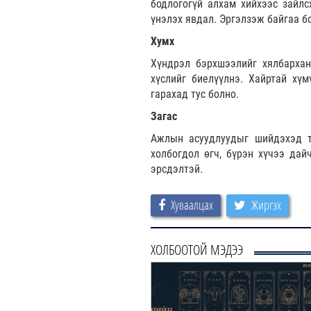
бодлогогүй алхам хийхээс зайлс
үнэлэх явдал. Эргэлзэж байгаа бо
Хумх
Хүндрэл бэрхшээлийг хялбархан
хүслийг биелүүлнэ. Хайртай хүм
гарахад тус болно.
Загас
Ажлын асуудлуудыг шийдэхэд т
холбогдол өгч, бүрэн хүчээ дай
эрсдэлтэй.
Хуваалцах
Жиргэх
ХОЛБООТОЙ МЭДЭЭ