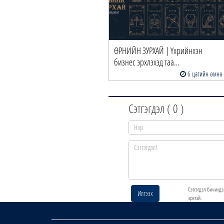
ӨРНИЙН ЗУРХАЙ | Үхрийнхэн
бизнес эрхлэхэд таа…
6 цагийн өмнө
Сэтгэгдэл (
0
)
Сэтгэгдэл бичихдэ
Илгээх
эрхтэй.