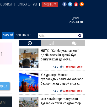
О ЗОХИОЛ
ЗИНДАА СЭТГҮҮЛ
MOBILE TV
ДАВАА
2026.08.10
E
ЗУРХАЙ
ОРОН НУТАГ
НИТХ | “Сэлбэ ухаалаг хот”
эдийн засгийн тусгай бүс
байгуулахыг дэмжлэ…
0 |
11 минутын өмнө
У.Хүрэлсүх: Монгол
судлаачдын залгамж холбоог
бэхжүүлэхэд онцгой анхаа…
ргэх
0 |
32 минутын өмнө
Энэ бямба гарагаас улсын
дугаарын тэгш, сондгойгоор