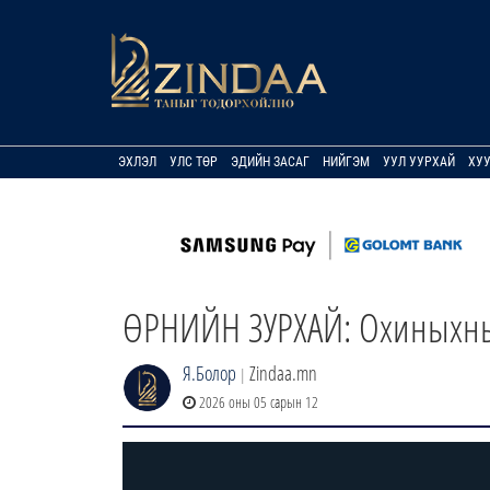
ЭХЛЭЛ
УЛС ТӨР
ЭДИЙН ЗАСАГ
НИЙГЭМ
УУЛ УУРХАЙ
ХУ
ӨРНИЙН ЗУРХАЙ: Охиныхныг
Я.Болор
Zindaa.mn
|
2026 оны 05 сарын 12