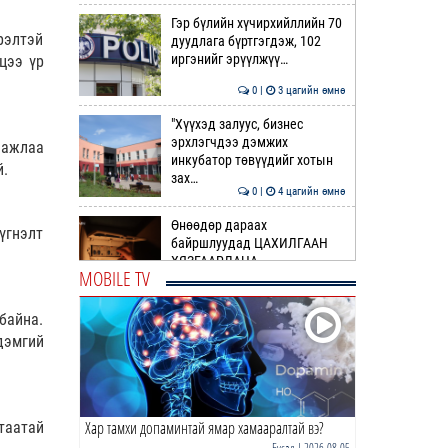
Гэр бүлийн хүчирхийллийн 70
рэлтэй
дуудлага бүртгэгдэж, 102
иргэнийг эрүүлжүү…
цээ үр
0 |
3 цагийн өмнө
"Хүүхэд залуус, бизнес
эрхлэгчдээ дэмжих
 ажлаа
инкубатор төвүүдийг хотын
й.
зах…
0 |
4 цагийн өмнө
Өнөөдөр дараах
үгнэлт
байршлуудад ЦАХИЛГААН
ХЯЗГААРЛАНА
MOBILE TV
0 |
4 цагийн өмнө
байна.
Нийслэлийн цэцэрлэгийн
дэмгий
цахим бүртгэл ЭХЭЛЛЭЭ
0 |
4 цагийн өмнө
Хар тамхи допаминтай ямар хамааралтай вэ?
таатай
Нутгийн өмнөд болон зүүн
хэсгээр дуу цахилгаантай
Бусад
| 2026-08-05