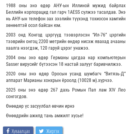
1988 оны энэ өдөр АНУ-ын Иллиной мужид байрлах
Беллийн корпорацид гал гарч 1AESS сүлжээ тасалдав. Энэ
нь АНУ-ын телефон зах зээлийн түүхэнд тохиосон хамгийн
хөнөөлтэй осол байсан юм.
2003 онд Конгод цэргүүд тээвэрлэсэн “Ил-76” цэргийн
тээврийн онгоц 2200 метрийн өндөр нисэж явахад ачааны
хаалга нээгдэж, 120 гаруй цэрэг унажээ.
2004 оны энэ өдөр Германы цагдаа нар компьютерын
Sasser вирусийг бүтээсэн 18 настай залууг баривчилжээ.
2020 оны энэ өдөр Оросын усанд шумбагч “Витязь-Д”
аппарат Марианы хонхрын ёроолд (10028 м).хүрчээ.
2025 оны энэ өдөр 267 дахь Ромын Пап лам XIV Лео
сонгогдов.
Өнөөдөр үс засуулбал өвчин ирнэ
Өнөөдрийн ажилд тань амжилт хүсье!
Хуваалцах
Жиргэх