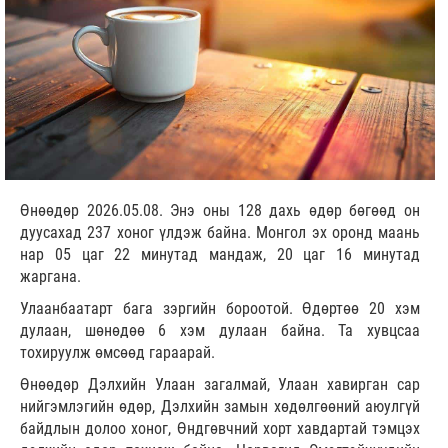
Өнөөдөр 2026.05.08. Энэ оны 128 дахь өдөр бөгөөд он
дуусахад 237 хоног үлдэж байна. Монгол эх оронд маань
нар 05 цаг 22 минутад мандаж, 20 цаг 16 минутад
жаргана.
Улаанбаатарт бага зэргийн бороотой. Өдөртөө 20 хэм
дулаан, шөнөдөө 6 хэм дулаан байна. Та хувцсаа
тохируулж өмсөөд гараарай.
Өнөөдөр Дэлхийн Улаан загалмай, Улаан хавирган сар
нийгэмлэгийн өдөр, Дэлхийн замын хөдөлгөөний аюулгүй
байдлын долоо хоног, Өндгөвчний хорт хавдартай тэмцэх