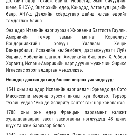
дэлхийн өдөр тохиож байна. Норвегид Эмэгтэйчүүдийн
шөнө, БНСУ-д Эцэг эхийн өдөр, Канадад Алтанзул цэцгийн
баяр, АНУ-д Дэлхийн хоёрдугаар дайнд ялсан өдрийг
тэмдэглэж байна.
Энэ өдөр Италийн нэрт зураач Жиованни Баттиста Гаулли,
Америкийн төмөр замын магнат Корнелиус
Вандербильтийн хөвүүн Уиллиам Хенри
Вандербильт, Испанийн хөлбөмбөгч, дасгалжуулагч Луйз
Энрике, Нобелийн шагналт Америкийн биологич Х.Роберт
Хорвитц, Испани-Америкийн нэрт дуучин жүжигчин Энрике
Иглесиас зэрэг алдартан мэндэлжээ.
Өнөөдөр дэлхий дахинд болсон онцлох үйл явдлууд:
1541 оны энэ өдөр Испанийн нэрт аялагч Эрнандо де Сото
Миссиссипи мөрөнд хүрсэн анхны хүн болжээ. Тэрээр
тухайн үедээ "Рио де Эспириту Санто" гэж нэр хайрлажээ
1788 оны энэ өдөр Францын парламент ээлжит
хуралдаанаараа засаг захиргааны нэгжүүдэд 48 шинэ
шүүх танхим барихаар болов