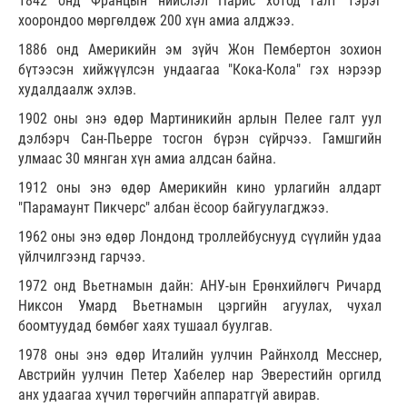
1842 онд Францын нийслэл Парис хотод галт тэрэг
хоорондоо мөргөлдөж 200 хүн амиа алджээ.
1886 онд Америкийн эм зүйч Жон Пембертон зохион
бүтээсэн хийжүүлсэн ундаагаа "Кока-Кола" гэх нэрээр
худалдаалж эхлэв.
1902 оны энэ өдөр Мартиникийн арлын Пелее галт уул
дэлбэрч Сан-Пьерре тосгон бүрэн сүйрчээ. Гамшгийн
улмаас 30 мянган хүн амиа алдсан байна.
1912 оны энэ өдөр Америкийн кино урлагийн алдарт
"Парамаунт Пикчерс" албан ёсоор байгуулагджээ.
1962 оны энэ өдөр Лондонд троллейбуснууд сүүлийн удаа
үйлчилгээнд гарчээ.
1972 онд Вьетнамын дайн: АНУ-ын Ерөнхийлөгч Ричард
Никсон Умард Вьетнамын цэргийн агуулах, чухал
боомтуудад бөмбөг хаях тушаал буулгав.
1978 оны энэ өдөр Италийн уулчин Райнхолд Месснер,
Австрийн уулчин Петер Хабелер нар Эверестийн оргилд
анх удаагаа хүчил төрөгчийн аппаратгүй авирав.