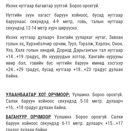
Ихэнх нутгаар багавтар үүлтэй. Бороо орохгүй.
Нутгийн зүүн хагаст баруун хойноос, бусад нутгаар
баруунаас секундэд 4-9 метр, говь, талын нутгаар
секундэд 12-14 метр хүрч ширүүснэ.
Ихэнх нутгаар дулаарч Хэнтийн уулархаг нутаг, Завхан
голын эх
,
Хүрэнбэлчир орчим, Туул, Тэрэлж, Хэрлэн, Онон,
Улз, Халх голын хөндий, Дорнод Дарьгангын тал нутгаар
+14...+19 градус
,
Их нууруудын хотгор, Хангайн нурууны
өвөр бэл, говийн бүс нутгийн баруун өмнөд хэсгээр
+24...+29 градус, бусад нутгаар +18...+23 градус дулаан
байна.
УЛААНБААТАР ХОТ ОРЧМООР:
Үүлшинэ. Бороо орохгүй.
Салхи баруун хойноос секундэд 5-10 метр. дулаарч
+16...+18 градус дулаан байна.
БАГАНУУР ОРЧМООР
Үүлшинэ. Бороо орохгүй. Салхи
баруун хойноос секундэд 6-11 метр. дулаарч +15...+17
градус дулаан байна.