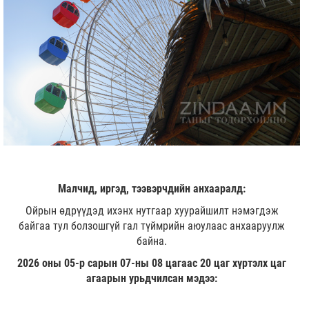
Малчид, иргэд, тээвэрчдийн анхааралд:
Ойрын өдрүүдэд ихэнх нутгаар хуурайшилт нэмэгдэж
байгаа тул болзошгүй гал түймрийн аюулаас анхааруулж
байна.
2026 оны 05-р сарын 07-ны 08 цагаас 20 цаг хүртэлх цаг
агаарын урьдчилсан мэдээ: