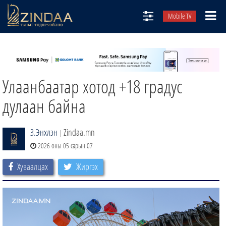
Mobile TV
НИЙТЛЭЛЧИД
ТВ8
Улаанбаатар хотод +18 градус
ӨГЛӨӨНИЙ СОНИН
АУДИО ЗОХИОЛ
дулаан байна
ЗИНДАА СЭТГҮҮЛ
З.Энхлэн
Zindaa.mn
|
2026 оны 05 сарын 07
Хуваалцах
Жиргэх