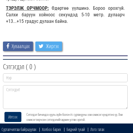
ТЭРЭЛЖ ОРЧМООР:
Өдөртөө үүлшинэ. Бороо орохгүй.
Салхи баруун хойноос секундэд 5-10 метр. дулаарч
+13...+15 градус дулаан байна.
Хуваалцах
Жиргэх
Сэтгэгдэл (
0
)
Сэтгэгдэл бичихдээ хууль зүйн болон ёс суртахууны хэм хэмжээг хүндэтгэнэ үү. Хэм
Илгээх
хэмжээг зөрчсөн сэтгэгдэлийг админ устгах эрхтэй.
Сурталчилгаа байршуулах
Холбоо барих
Бидний тухай
Лого татах