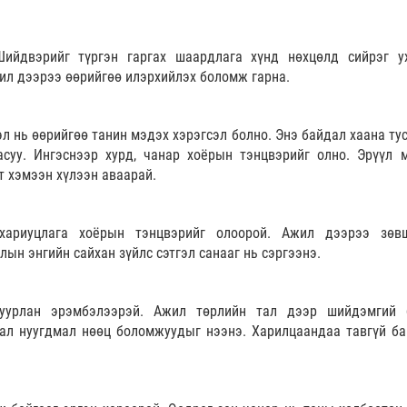
Шийдвэрийг түргэн гаргах шаардлага хүнд нөхцөлд сийрэг у
ил дээрээ өөрийгөө илэрхийлэх боломж гарна.
эл нь өөрийгөө танин мэдэх хэрэгсэл болно. Энэ байдал хаана ту
асуу. Ингэснээр хурд, чанар хоёрын тэнцвэрийг олно. Эрүүл 
 хэмээн хүлээн аваарай.
 хариуцлага хоёрын тэнцвэрийг олоорой. Ажил дээрээ зөв
ын энгийн сайхан зүйлс сэтгэл санааг нь сэргээнэ.
гуурлан эрэмбэлээрэй. Ажил төрлийн тал дээр шийдэмгий 
ал нуугдмал нөөц боломжуудыг нээнэ. Харилцаандаа тавгүй ба