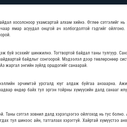
айдал хосолсноор ухамсартай алхам хийнэ. Өглөө сэтгэлийг нь 
ачаар ямар асуудал онцгой ач холбогдолтой гэдгийг ойлгоно.
оорой.
эж буй эсэхийг шинжилнэ. Тогтвортой байдал таны тулгуур. Санх
найдвартай байдлыг сонгоорой. Мэдээлэл дээр төвлөрснөөр сис
 Аз жаргал энгийн зүйлд оршдогийг санаарай.
ээллийн эрчимтэй урсгалд юуг алдаж буйгаа анзаарна. Аж
чадвар өндөр байх тул эргэн тойрны хүмүүсийн далд санааг илү
. Таны сэтгэл зовнил далд хэрэгцээгээ ойлгоход нь тус болно.
дах тул шинээс айн, татгалзах хэрэггүй. Хайртай хүмүүстээ анх