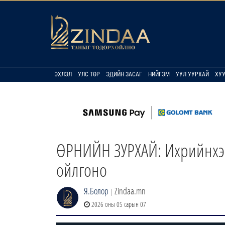
ЭХЛЭЛ
УЛС ТӨР
ЭДИЙН ЗАСАГ
НИЙГЭМ
УУЛ УУРХАЙ
ХУ
ӨРНИЙН ЗУРХАЙ: Ихрийнхэн
ойлгоно
Я.Болор
Zindaa.mn
|
2026 оны 05 сарын 07