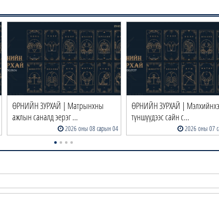
ӨРНИЙН ЗУРХАЙ | Матрынхны
ӨРНИЙН ЗУРХАЙ | Мэлхийнх
ажлын саналд эерэг …
түншүүдээс сайн с…
2026 оны 08 сарын 04
2026 оны 07 с