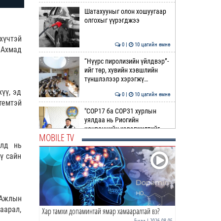
Шатахууныг олон хошуугаар
олгохыг үүрэгджээ
хүчтэй
0 |
10 цагийн өмнө
 Ахмад
“Нүүрс пиролизийн үйлдвэр”-
ийг төр, хувийн хэвшлийн
түншлэлээр хэрэгжү…
үү, эд
0 |
10 цагийн өмнө
темтэй
"COP17 ба COP31 хурлын
уялдаа нь Риогийн
конвенцийн хэрэгжилтийг
MOBILE TV
ахиул…
илд нь
0 |
11 цагийн өмнө
ү сайн
Монгол төрийн парадокс нь
шатахуун
0 |
11 цагийн өмнө
 Ажлын
аарал,
Хар тамхи допаминтай ямар хамааралтай вэ?
Б.Пүрэвдагва: Найман
салбарын 103 үйлчилгээний
Бусад
| 2026-08-05