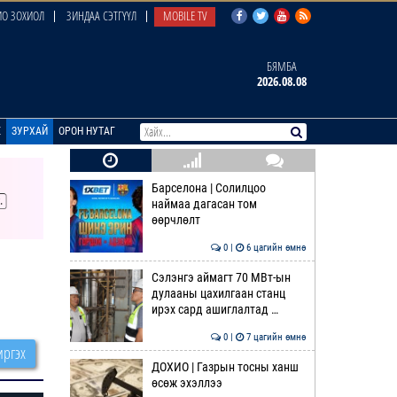
О ЗОХИОЛ
ЗИНДАА СЭТГҮҮЛ
MOBILE TV
БЯМБА
2026.08.08
E
ЗУРХАЙ
ОРОН НУТАГ
Барселона | Солилцоо
наймаа дагасан том
өөрчлөлт
0 |
6 цагийн өмнө
Сэлэнгэ аймагт 70 МВт-ын
дулааны цахилгаан станц
ирэх сард ашиглалтад …
0 |
7 цагийн өмнө
ргэх
ДОХИО | Газрын тосны ханш
өсөж эхэллээ