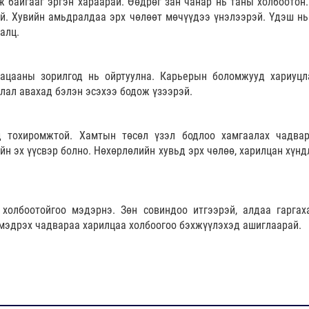
 байгааг эргэн хараарай. Өөдрөг зан чанар нь таны холбоотон.
ий. Хувийн амьдралдаа эрх чөлөөт мөчүүдээ үнэлээрэй. Үдэш нь
алц.
гацааны зорилгод нь ойртуулна. Карьерын боломжууд хариуцл
лал авахад бэлэн эсэхээ бодож үзээрэй.
д тохиромжтой. Хамтын төсөл үзэл бодлоо хамгаалах чадва
йн эх үүсвэр болно. Нөхөрлөлийн хувьд эрх чөлөө, харилцан хүнд
 холбоотойгоо мэдэрнэ. Зөн совиндоо итгээрэй, алдаа гаргах
 мэдрэх чадвараа харилцаа холбоогоо бэхжүүлэхэд ашиглаарай.