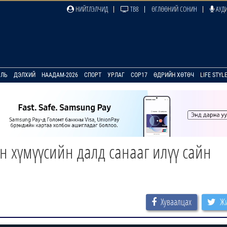
НИЙТЛЭЛЧИД
ТВ8
ӨГЛӨӨНИЙ СОНИН
АУДИ
УЛЬ
ДЭЛХИЙ
НААДАМ-2026
СПОРТ
УРЛАГ
COP17
ӨДРИЙН ХӨТӨЧ
LIFE STYL
 хүмүүсийн далд санааг илүү сайн
Хуваалцах
Жи