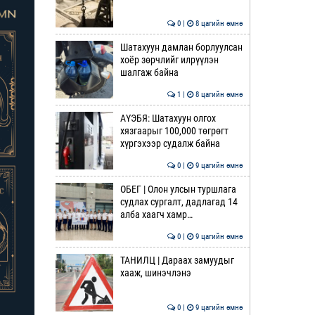
0 |
8 цагийн өмнө
Шатахуун дамлан борлуулсан
хоёр зөрчлийг илрүүлэн
шалгаж байна
1 |
8 цагийн өмнө
АҮЭБЯ: Шатахуун олгох
хязгаарыг 100,000 төгрөгт
хүргэхээр судалж байна
0 |
9 цагийн өмнө
ОБЕГ | Олон улсын туршлага
судлах сургалт, дадлагад 14
алба хаагч хамр…
0 |
9 цагийн өмнө
ТАНИЛЦ | Дараах замуудыг
хааж, шинэчлэнэ
0 |
9 цагийн өмнө