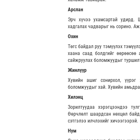
Арслан
Эрч хүчээ ухамсартай удирд. 
хадгалах чадварыг нь сорино. Аж
Охин
Төгс байдал руу тэмүүлэх тэмүүл
хаана саад болдгийг өөрөөсөө 
сайжруулах боломжуудыг туршилт
Жинлүүр
Хувийн ашиг сонирхол, үүрэг
боломжуудыг хай. Хувийн амьдрал
Хилэнц
Зорилтуудаа хэрэгцээндээ тул
Өөрчлөлт шаардсан нөхцөл байд
сэтгэлээ илчлэхийг хичээгээрэй.
Нум