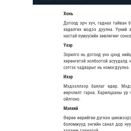
Хонь
Дотоод эрч хүч, гаднах тайван б
хөдөлгөх мэдээ дуулна. Үүний 
настай хүмүүсийн зөвлөгөөг сонс
Үхэр
Зорилго нь дотоод үнэ цэнд нийц
хөрөнгөтэй холбоотой асуудалд 
сэтгэх чадварыг нь нэмэгдүүлнэ.
Ихэр
Мэдээллээр баялаг өдөр. Мэд
өөрчлөлт гарна. Харилцааны ур 
ойлгоно.
Мэлхий
Өөрөө өөрийгөө дүгнэн шинжээрэй
боломжууд энгийн санал дор нууг
халамж тавиарай.