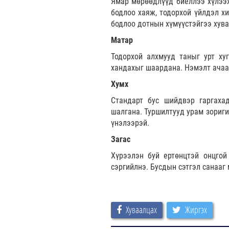
Ямар мөрөөдлүүд биеллээ хүлээж
бодлоо хаяж, тодорхой үйлдэл х
бодлоо дотнын хүмүүстэйгээ хува
Матар
Тодорхой алхмууд таныг урт ху
хандахыг шаардана. Нэмэлт ачаа
Хумх
Стандарт бус шийдвэр гаргаха
шалгана. Туршилтууд урам зориги
үнэлээрэй.
Загас
Хүрээлэн буй ертөнцтэй онцгой
сэргийлнэ. Бусдын сэтгэл санааг
Хуваалцах
Жиргэх